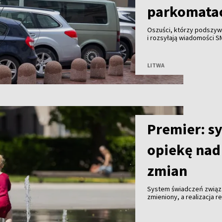
parkomata
Oszuści, którzy podszywa
i rozsyłają wiadomości S
bankowych od mieszkańc
LITWA
Premier: s
opiekę na
zmian
System świadczeń związa
zmieniony, a realizacja
mln euro – zapowiedział 