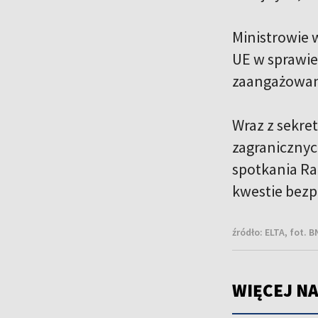
Ministrowie w
UE w sprawie
zaangażowan
Wraz z sekre
zagranicznyc
spotkania Rad
kwestie bezp
źródło:
ELTA, fot. 
WIĘCEJ NA