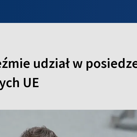
INFO WILNO
WILNO NA DZIEŃ DOBRY
PROGRAMY
ZGŁOŚ
eźmie udział w posiedz
ych UE