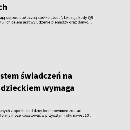
ch
ją się pod stołeczną spółkę „Judu”, fałszują kody QR
MS. Ich celem jest wyłudzenie pieniędzy oraz danych
ów Wilna.
ystem świadczeń na
d dzieckiem wymaga
nych z opieką nad dzieckiem powinien zostać
 reformy może kosztować w przyszłym roku nawet 100
premier Litwy Mindaugas Sinkevičius.