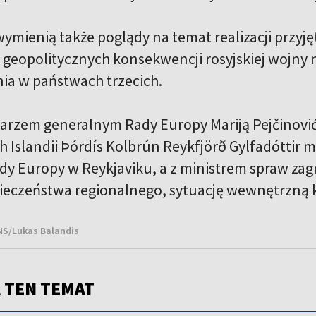
ymienią także poglądy na temat realizacji przyjęt
 geopolitycznych konsekwencji rosyjskiej wojny 
ia w państwach trzecich.
tarzem generalnym Rady Europy Mariją Pejčinović
h Islandii Þórdís Kolbrún Reykfjörð Gylfadóttir
y Europy w Reykjaviku, a z ministrem spraw zagra
ieczeństwa regionalnego, sytuację wewnętrzną kr
BNS/Lukas Balandis
 TEN TEMAT