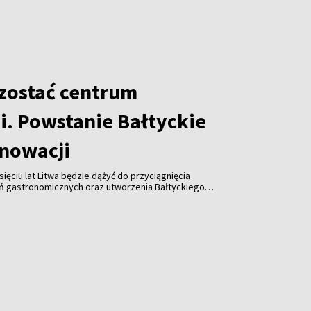
 zostać centrum
i. Powstanie Bałtyckie
nowacji
sięciu lat Litwa będzie dążyć do przyciągnięcia
ń gastronomicznych oraz utworzenia Bałtyckiego
nnowacji – w tym celu po raz pierwszy przygotowywana
gastronomiczna.