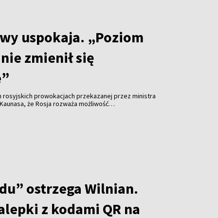
twy uspokaja. „Poziom
nie zmienił się
e”
h rosyjskich prowokacjach przekazanej przez ministra
 Kaunasa, że Rosja rozważa możliwość
 infrastrukturę krytyczną w regionie Morza
aniem przejętych ukraińskich dronów, premier
apelował o zachowanie spokoju. Jak podkreślił,
egł istotnej zmianie, choć ryzyko różnego rodzaju
lne.
du” ostrzega Wilnian.
alepki z kodami QR na