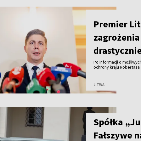
NOWOŚĆ
Premier Li
zagrożenia 
drastyczni
Po informacji o możliwyc
ochrony kraju Robertasa
przeprowadzenia ataku na
Bałtyckiego z wykorzyst
Mindaugas Sinkevičius za
LITWA
poziom zagrożenia nie ul
prowokacji pozostaje rea
Spółka „Ju
Fałszywe n