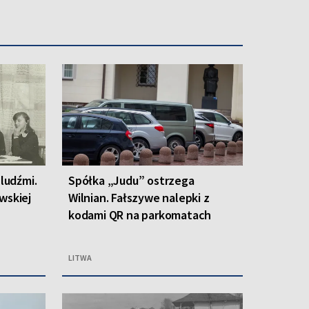
 ludźmi.
Spółka „Judu” ostrzega
wskiej
Wilnian. Fałszywe nalepki z
kodami QR na parkomatach
LITWA