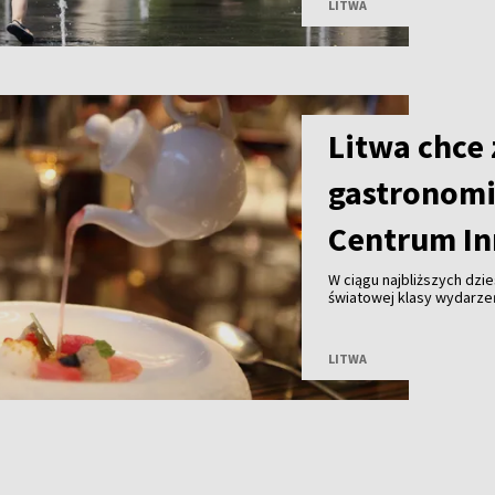
LITWA
Litwa chce
gastronomi
Centrum In
W ciągu najbliższych dzie
światowej klasy wydarze
Centrum Gastronomii i I
jest litewska strategia 
LITWA