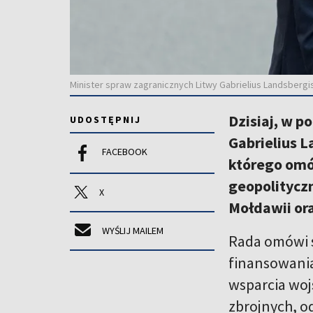
Minister spraw zagranicznych Litwy Gabrielius Landsbergis
Dzisiaj, w p
UDOSTĘPNIJ
Gabrielius 
FACEBOOK
którego omów
geopolityczn
X
Mołdawii ora
WYŚLIJ MAILEM
Rada omówi s
finansowania
wsparcia woj
zbrojnych, o