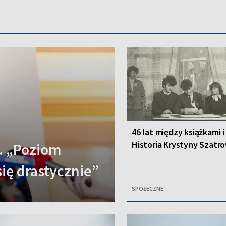
46 lat między książkami i
Historia Krystyny Szatro
. „Poziom
się drastycznie”
SPOŁECZNE