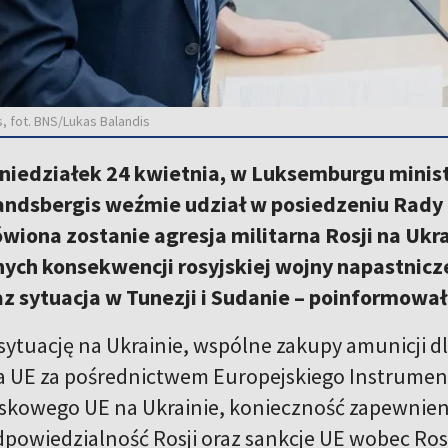
, fot. BNS/Lukas Balandis
oniedziałek 24 kwietnia, w Luksemburgu minis
Landsbergis weźmie udział w posiedzeniu Rady
iona zostanie agresja militarna Rosji na Ukra
ych konsekwencji rosyjskiej wojny napastnicze
z sytuacja w Tunezji i Sudanie – poinformowa
ytuację na Ukrainie, wspólne zakupy amunicji dl
 UE za pośrednictwem Europejskiego Instrumentu
skowego UE na Ukrainie, konieczność zapewnienia 
dpowiedzialność Rosji oraz sankcje UE wobec Ros