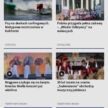
Psy na deskach surfingowych.
Polska przygoda pełna zabawy
Nietypowe mistrzostwa w
– „Młodzi Odkrywcy” na
Kalifornii
wakacjach
LIFESTYLE
SPOŁECZNE
Mrągowo szykuje się na święto
35 lat razem na scenie.
Kresów. Wielki koncert już
„Suderwianie” obchodzą
wkrótce
muzyczny jubileusz
TEMATY INFO WILNO
TEMATY INFO WILNO