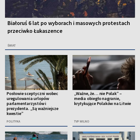
Białoruś 6 lat po wyborach i masowych protestach
przeciwko Łukaszence
ŚWIAT
Posłowie sceptyczni wobec
„Ważne, że… nie Polak” –
uregulowania urlopów
media obiegło nagranie,
parlamentarzystów i
krytykujące Polaków na Litwie
prezydenta. „Są ważniejsze
kwestie”
POLITYKA
TVP WILNO