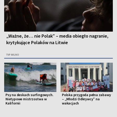
„Ważne, że… nie Polak” – media obiegło nagranie,
krytykujące Polaków na Litwie
TVP WILNO
Psy na deskach surfingowych.
Polska przygoda pełna zabawy
Nietypowe mistrzostwa w
– „Młodzi Odkrywcy” na
Kalifornii
wakacjach