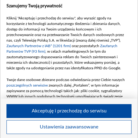
Dostępność
Szanujemy Twoją prywatność
Moje zgody
Kliknij "Akceptuję i przechodzę do serwisu", aby wyrazić zgody na
Procedura zgłoszeń wewnętrznych
korzystanie z technologii automatycznego śledzenia i zbierania danych,
dostęp do informacji na Twoim urządzeniu końcowym i ich
przechowywanie oraz na przetwarzanie Twoich danych osobowych przez
nas, czyli Telewizję Polską S.A. w likwidacji (zwaną dalej również „TVP”),
Zaufanych Partnerów z IAB* (1201 firm)
oraz pozostałych
Zaufanych
Partnerów TVP (93 firm)
, w celach marketingowych (w tym do
zautomatyzowanego dopasowania reklam do Twoich zainteresowań i
mierzenia ich skuteczności) i pozostałych, które wskazujemy poniżej, a
także zgody na udostępnianie przez nas identyfikatora PPID do Google.
Twoje dane osobowe zbierane podczas odwiedzania przez Ciebie naszych
poszczególnych serwisów
zwanych dalej „Portalem”, w tym informacje
zapisywane za pomocą technologii takich jak: pliki cookie, sygnalizatory
WWW lub innych podobnych technologii umożliwiających świadczenie
dopasowanych i bezpiecznych usług, personalizację treści oraz reklam,
udostępnianie funkcji mediów społecznościowych oraz analizowanie ruchu
Akceptuję i przechodzę do serwisu
w Internecie.
Twoje dane osobowe zbierane podczas odwiedzania przez Ciebie
Ustawienia zaawansowane
poszczególnych serwisów
na Portalu, takie jak adresy IP, identyfikatory
©2026 Telewizja Polska S. A. w likwidacji
Twoich urządzeń końcowych i identyfikatory plików cookie, informacje o