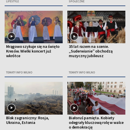
LIFESTYLE
SPOŁECZNE
Mrągowo szykuje się na święto
35 lat razem na scenie.
Kresów. Wielki koncert już
„Suderwianie” obchodzą
wkrótce
muzyczny jubileusz
TEMATY INFO WILNO
TEMATY INFO WILNO
Blok zagraniczny: Rosja,
Białoruś pamięta. Kobiety
Ukraina, Estonia
odegrały kluczową rolę w walce
o demokrację