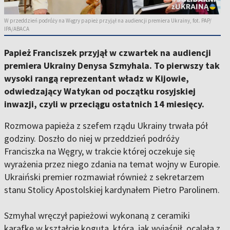
W przeddzień podróży na Węgry papież przyjął na audiencji premiera Ukrainy, fot. PAP/
IPA/ABACA
Papież Franciszek przyjął w czwartek na audiencji
premiera Ukrainy Denysa Szmyhala. To pierwszy tak
wysoki rangą reprezentant władz w Kijowie,
odwiedzający Watykan od początku rosyjskiej
inwazji, czyli w przeciągu ostatnich 14 miesięcy.
Rozmowa papieża z szefem rządu Ukrainy trwała pół
godziny. Doszło do niej w przeddzień podróży
Franciszka na Węgry, w trakcie której oczekuje się
wyrażenia przez niego zdania na temat wojny w Europie.
Ukraiński premier rozmawiał również z sekretarzem
stanu Stolicy Apostolskiej kardynałem Pietro Parolinem.
Szmyhal wręczył papieżowi wykonaną z ceramiki
karafkę w kształcie koguta, która, jak wyjaśnił, ocalała z