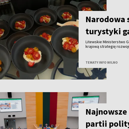
Narodowa s
turystyki 
Litewskie Ministerstwo G
krajową strategię rozwo
do końca tego roku we w
innymi partnerami. Celem
gałęzi litewskiej turysty
TEMATY INFO WILNO
granicą.
Najnowsze 
partii poli