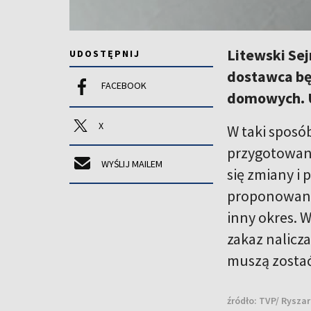
Litewski Sej
UDOSTĘPNIJ
dostawca bę
FACEBOOK
domowych. U
X
W taki sposó
przygotowani
WYŚLIJ MAILEM
się zmiany i 
proponowani
inny okres. 
zakaz nalicz
muszą zostać
źródło:
TVP/ Ryszar