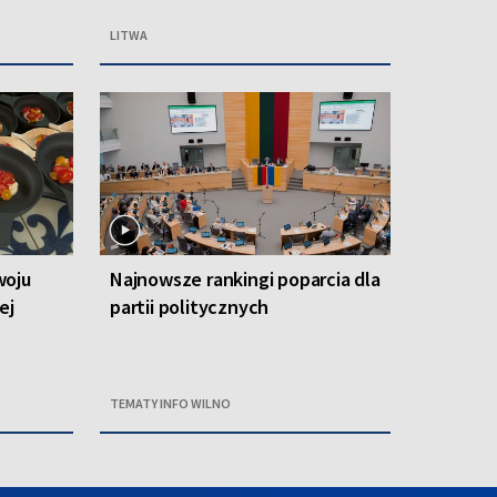
LITWA
woju
Najnowsze rankingi poparcia dla
ej
partii politycznych
TEMATY INFO WILNO