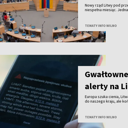
Nowy rząd Litwy pod pr
niespełna miesiąc. Jedn
TEMATY INFO WILNO
Gwałtowne 
alerty na L
Europa szuka cienia, Litw
do naszego kraju, ale k
przechodzą już burze z 
TEMATY INFO WILNO