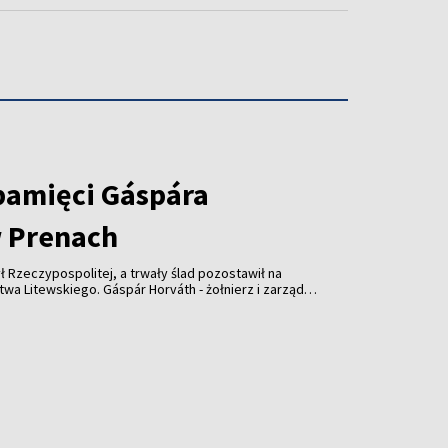
pamięci Gáspára
 Prenach
ł Rzeczypospolitej, a trwały ślad pozostawił na
wskiego. Gáspár Horváth - żołnierz i zarządca
lecia temu wsparł kościół w Prenach. Dziś
słonięta z udziałem przedstawicieli Litwy,