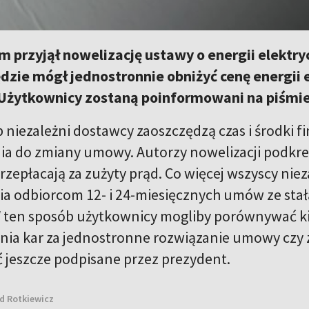
m przyjął nowelizację ustawy o energii elektry
dzie mógł jednostronnie obniżyć cenę energii 
żytkownicy zostaną poinformowani na piśmie l
b niezależni dostawcy zaoszczędzą czas i środki 
a do zmiany umowy. Autorzy nowelizacji podkreś
przepłacają za zużyty prąd. Co więcej wszyscy ni
a odbiorcom 12- i 24-miesięcznych umów ze sta
W ten sposób użytkownicy mogliby porównywać kil
ania kar za jednostronne rozwiązanie umowy czy 
 jeszcze podpisane przez prezydent.
d Rotkiewicz