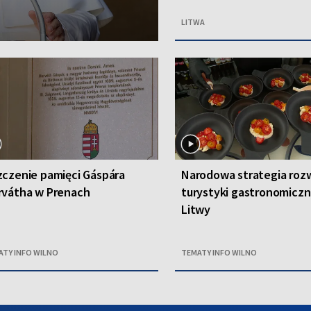
LITWA
czenie pamięci Gáspára
Narodowa strategia roz
rvátha w Prenach
turystyki gastronomiczn
Litwy
ATY INFO WILNO
TEMATY INFO WILNO