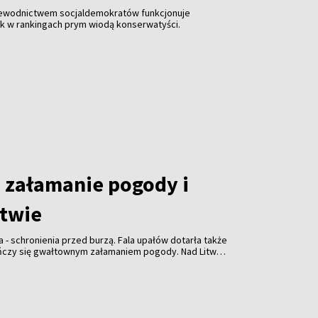
zewodnictwem socjaldemokratów funkcjonuje
ak w rankingach prym wiodą konserwatyści.
załamanie pogody i
itwie
a - schronienia przed burzą. Fala upałów dotarła także
ończy się gwałtownym załamaniem pogody. Nad Litwą
ulewami, gradem i porywistym wiatrem.