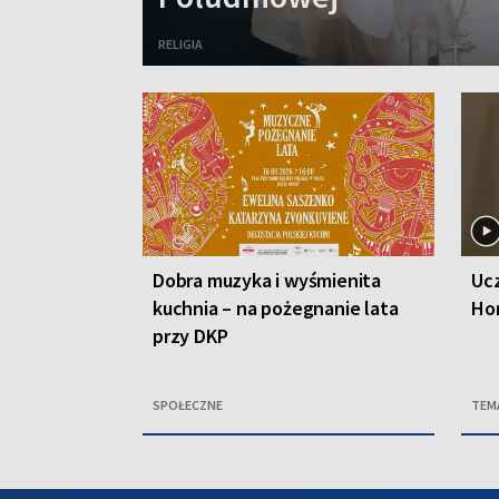
RELIGIA
Dobra muzyka i wyśmienita
Ucz
kuchnia – na pożegnanie lata
Ho
przy DKP
SPOŁECZNE
TEM