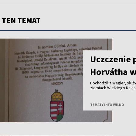
 TEN TEMAT
Uczczenie 
Horvátha w
Pochodził z Węgier, służy
ziemiach Wielkiego Księstwa Lite
królewskich dóbr - ponad cztery stu
jego historię przypomina tablica od
Polski i Węgier.
TEMATY INFO WILNO