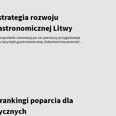
trategia rozwoju
gastronomicznej Litwy
ospodarki i Innowacji po raz pierwszy przygotowuje
ju turystyki gastronomicznej. Dokument ma powstać
spółpracy z branżą gastronomiczną, turystyczną i
 jest uczynienie gastronomii jedną z najważniejszych
ki, zwiększenie jej konkurencyjności i promocja kraju za
rankingi poparcia dla
tycznych