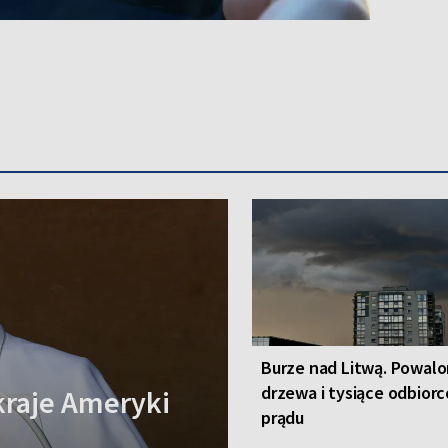
Burze nad Litwą. Powal
drzewa i tysiące odbior
kraje Ameryki
prądu