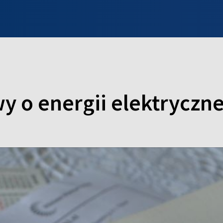
INFO WILNO
WILNO NA DZIEŃ DOBRY
PROGRAMY
ZGŁOŚ
y o energii elektryczne