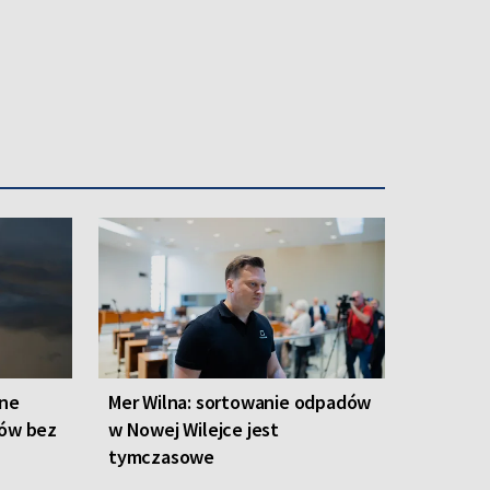
one
Mer Wilna: sortowanie odpadów
ców bez
w Nowej Wilejce jest
tymczasowe