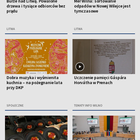
Burze nad Litwą. Powalone
Mer Wilna: sortowanie
drzewa i tysiące odbiorców bez
odpadów w Nowej Wilejce jest
prądu
tymczasowe
LITWA
LITWA
Dobra muzyka i wyśmienita
Uczczenie pamięci Gáspára
kuchnia – na pożegnanie lata
Horvátha w Prenach
przy DKP
SPOŁECZNE
TEMATY INFO WILNO