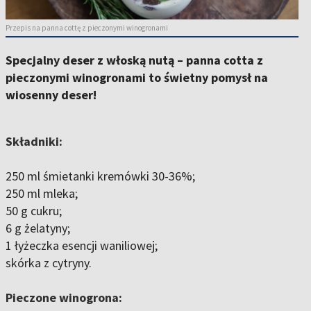
Przepis na panna cottę z pieczonymi winogronami
Specjalny deser z włoską nutą – panna cotta z
pieczonymi winogronami to świetny pomysł na
wiosenny deser!
Składniki:
250 ml śmietanki kremówki 30-36%;
250 ml mleka;
50 g cukru;
6 g żelatyny;
1 łyżeczka esencji waniliowej;
skórka z cytryny.
Pieczone winogrona: