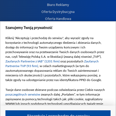
Biuro Reklamy
Oferta Dystrybucyjna
Oferta Handlowa
Dostępność
Szanujemy Twoją prywatność
Moje zgody
Kliknij "Akceptuję i przechodzę do serwisu", aby wyrazić zgody na
Procedura zgłoszeń wewnętrznych
korzystanie z technologii automatycznego śledzenia i zbierania danych,
dostęp do informacji na Twoim urządzeniu końcowym i ich
przechowywanie oraz na przetwarzanie Twoich danych osobowych przez
nas, czyli Telewizję Polską S.A. w likwidacji (zwaną dalej również „TVP”),
Zaufanych Partnerów z IAB* (1201 firm)
oraz pozostałych
Zaufanych
Partnerów TVP (93 firm)
, w celach marketingowych (w tym do
zautomatyzowanego dopasowania reklam do Twoich zainteresowań i
mierzenia ich skuteczności) i pozostałych, które wskazujemy poniżej, a
także zgody na udostępnianie przez nas identyfikatora PPID do Google.
Twoje dane osobowe zbierane podczas odwiedzania przez Ciebie naszych
poszczególnych serwisów
zwanych dalej „Portalem”, w tym informacje
zapisywane za pomocą technologii takich jak: pliki cookie, sygnalizatory
WWW lub innych podobnych technologii umożliwiających świadczenie
dopasowanych i bezpiecznych usług, personalizację treści oraz reklam,
udostępnianie funkcji mediów społecznościowych oraz analizowanie ruchu