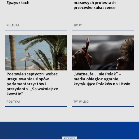
Ejszyszkach
masowych protestach
przeciwko Łukaszence
KULTURA
ŚWIAT
Posłowie sceptyczni wobec
„Ważne, że… nie Polak” –
uregulowania urlopów
media obiegło nagranie,
parlamentarzystów i
krytykujące Polaków na Litwie
prezydenta. „Są ważniejsze
kwestie”
POLITYKA
TVP WILNO