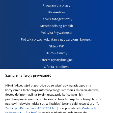
Program dla prasy
Dla mediów
Serwis fotograficzny
Merchandising (znaki)
Polityka Prywatności
Polityka przeciwdziałania nadużyciom i korupcji
Sklep TVP
Biuro Reklamy
Oferta Dystrybucyjna
Oferta Handlowa
Dostępność
Szanujemy Twoją prywatność
Moje zgody
Kliknij "Akceptuję i przechodzę do serwisu", aby wyrazić zgody na
Procedura zgłoszeń wewnętrznych
korzystanie z technologii automatycznego śledzenia i zbierania danych,
dostęp do informacji na Twoim urządzeniu końcowym i ich
przechowywanie oraz na przetwarzanie Twoich danych osobowych przez
nas, czyli Telewizję Polską S.A. w likwidacji (zwaną dalej również „TVP”),
Zaufanych Partnerów z IAB* (1201 firm)
oraz pozostałych
Zaufanych
Partnerów TVP (93 firm)
, w celach marketingowych (w tym do