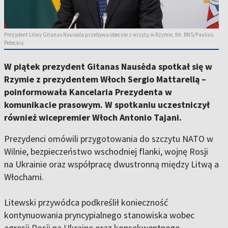
Prezydent Litwy Gitanas Nausėda przebywa obecnie z wizytą w Rzymie, fot. BNS/Paulius
Peleckis
W piątek prezydent Gitanas Nausėda spotkał się w
Rzymie z prezydentem Włoch Sergio Mattarellą –
poinformowała Kancelaria Prezydenta w
komunikacie prasowym. W spotkaniu uczestniczył
również wicepremier Włoch Antonio Tajani.
Prezydenci omówili przygotowania do szczytu NATO w
Wilnie, bezpieczeństwo wschodniej flanki, wojnę Rosji
na Ukrainie oraz współpracę dwustronną między Litwą a
Włochami.
Litewski przywódca podkreślił konieczność
kontynuowania pryncypialnego stanowiska wobec
agresji Rosji na Ukrainę oraz konsekwentnego