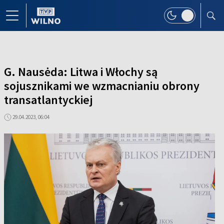
G. Nausėda: Litwa i Włochy są
sojusznikami we wzmacnianiu obrony
transatlantyckiej
29.04.2023, 06:04