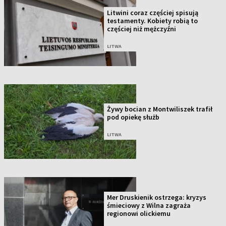
Litwini coraz częściej spisują
testamenty. Kobiety robią to
częściej niż mężczyźni
LITWA
Żywy bocian z Montwiliszek trafił
pod opiekę służb
LITWA
Mer Druskienik ostrzega: kryzys
śmieciowy z Wilna zagraża
regionowi olickiemu