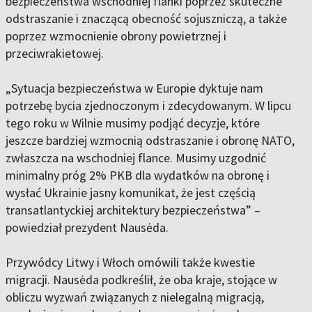
bezpieczeństwa wschodniej flanki poprzez skuteczne
odstraszanie i znaczącą obecność sojuszniczą, a także
poprzez wzmocnienie obrony powietrznej i
przeciwrakietowej.
„Sytuacja bezpieczeństwa w Europie dyktuje nam
potrzebę bycia zjednoczonym i zdecydowanym. W lipcu
tego roku w Wilnie musimy podjąć decyzje, które
jeszcze bardziej wzmocnią odstraszanie i obronę NATO,
zwłaszcza na wschodniej flance. Musimy uzgodnić
minimalny próg 2% PKB dla wydatków na obronę i
wysłać Ukrainie jasny komunikat, że jest częścią
transatlantyckiej architektury bezpieczeństwa” –
powiedział prezydent Nausėda.
Przywódcy Litwy i Włoch omówili także kwestie
migracji. Nausėda podkreślił, że oba kraje, stojące w
obliczu wyzwań związanych z nielegalną migracją,