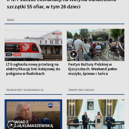
szczątki 55 ofiar, w tym 26 dzieci
ŚWIAT
LTG ogłosiła nowy przetarg na
Festyn Kultury Polskiej w
elektryfikację linii kolejowej do
Ejszyszkach. Weekend pełen
poligonu w Rudnikach
muzyki, śpiewu i tańca
TRANSPORT I KOMUNIKACJA
TEMATY INFO WILNO