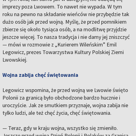
imprezy poza Lwowem. To nawet nie wypada. W tym
roku na pewno na składanie wieńców nie przybędzie tak
dużo osób jak przed wojną. Myślę, że przed pomnikiem
zbierze się około tysiąca osób, a na modlitwę przyjdzie
jeszcze więcej. To nasza tradycja i nie damy jej zniszczyć
— mówi w rozmowie z „Kurierem Wileńskim” Emil
Legowicz, prezes Towarzystwa Kultury Polskiej Ziemi
Lwowskiej.
Wojna zabija chęć świętowania
Legowicz wspomina, że przed wojną we Lwowie święto
Polonii za granicą było obchodzone bardzo hucznie i
uroczyście. Jak ze smutkiem przyznaje, wojna zabija nie
tylko ludzi, ale też chęć życia, chęć świętowania.
— Teraz, gdy w kraju wojna, wszystko się zmieniło.
Jeszcze przed wojną Dzień Polonii i Polaków za Granicą