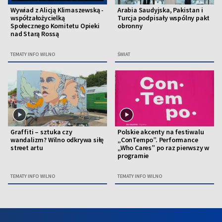
Wywiad z Alicją Klimaszewską -
Arabia Saudyjska, Pakistan i
współzałożycielką
Turcja podpisały wspólny pakt
Społecznego Komitetu Opieki
obronny
nad Starą Rossą
TEMATY INFO WILNO
ŚWIAT
Graffiti – sztuka czy
Polskie akcenty na festiwalu
wandalizm? Wilno odkrywa siłę
„ConTempo”. Performance
street artu
„Who Cares” po raz pierwszy w
programie
TEMATY INFO WILNO
TEMATY INFO WILNO