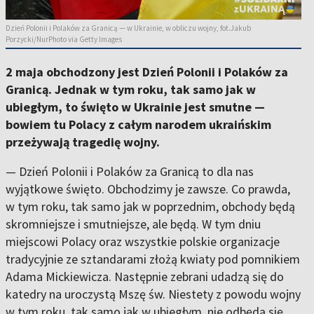
Dzień Polonii i Polaków za Granicą — w Ukrainie, w obliczu wojny, fot.Jakub
Porzycki/NurPhoto via Getty Images
2 maja obchodzony jest Dzień Polonii i Polaków za
Granicą. Jednak w tym roku, tak samo jak w
ubiegłym, to święto w Ukrainie jest smutne —
bowiem tu Polacy z całym narodem ukraińskim
przeżywają tragedię wojny.
— Dzień Polonii i Polaków za Granicą to dla nas
wyjątkowe święto. Obchodzimy je zawsze. Co prawda,
w tym roku, tak samo jak w poprzednim, obchody będą
skromniejsze i smutniejsze, ale będą. W tym dniu
miejscowi Polacy oraz wszystkie polskie organizacje
tradycyjnie ze sztandarami złożą kwiaty pod pomnikiem
Adama Mickiewicza. Następnie zebrani udadzą się do
katedry na uroczystą Mszę św. Niestety z powodu wojny
w tym roku, tak samo jak w ubiegłym, nie odbędą się