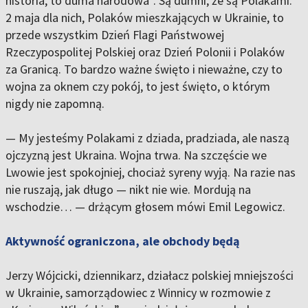
historia, to duma narodowa”. Są dumni, że są Polakami.
2 maja dla nich, Polaków mieszkających w Ukrainie, to
przede wszystkim Dzień Flagi Państwowej
Rzeczypospolitej Polskiej oraz Dzień Polonii i Polaków
za Granicą. To bardzo ważne święto i nieważne, czy to
wojna za oknem czy pokój, to jest święto, o którym
nigdy nie zapomną.
— My jesteśmy Polakami z dziada, pradziada, ale naszą
ojczyzną jest Ukraina. Wojna trwa. Na szczęście we
Lwowie jest spokojniej, chociaż syreny wyją. Na razie nas
nie ruszają, jak długo — nikt nie wie. Mordują na
wschodzie… — drżącym głosem mówi Emil Legowicz.
Aktywność ograniczona, ale obchody będą
Jerzy Wójcicki, dziennikarz, działacz polskiej mniejszości
w Ukrainie, samorządowiec z Winnicy w rozmowie z