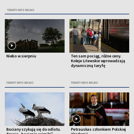
TEMATY INFO WILNO
Niebo w sierpniu
Ten sam pociąg, różne ceny.
Koleje Litewskie wprowadzają
dynamiczną taryfę
TEMATY INFO WILNO
TEMATY INFO WILNO
Bociany szykują się do odlotu.
Petrauskas członkiem Polskiej