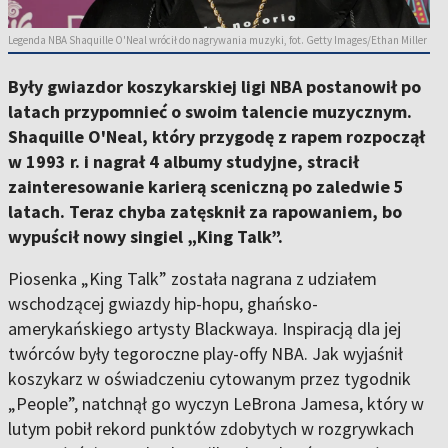
Legenda NBA Shaquille O'Neal wrócił do nagrywania muzyki, fot. Getty Images/Ethan Miller
Były gwiazdor koszykarskiej ligi NBA postanowił po
latach przypomnieć o swoim talencie muzycznym.
Shaquille O'Neal, który przygodę z rapem rozpoczął
w 1993 r. i nagrał 4 albumy studyjne, stracił
zainteresowanie karierą sceniczną po zaledwie 5
latach. Teraz chyba zatęsknił za rapowaniem, bo
wypuścił nowy singiel „King Talk”.
Piosenka „King Talk” została nagrana z udziałem
wschodzącej gwiazdy hip-hopu, ghańsko-
amerykańskiego artysty Blackwaya. Inspiracją dla jej
twórców były tegoroczne play-offy NBA. Jak wyjaśnił
koszykarz w oświadczeniu cytowanym przez tygodnik
„People”, natchnął go wyczyn LeBrona Jamesa, który w
lutym pobił rekord punktów zdobytych w rozgrywkach