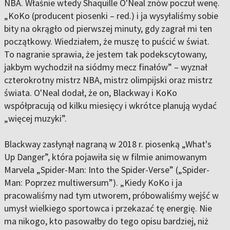
NBA. Właśnie wtedy Shaquille O'Neal znów poczuł wenę.
„KoKo (producent piosenki – red.) i ja wysyłaliśmy sobie
bity na okrągło od pierwszej minuty, gdy zagrał mi ten
początkowy. Wiedziałem, że muszę to puścić w świat.
To nagranie sprawia, że jestem tak podekscytowany,
jakbym wychodził na siódmy mecz finałów” – wyznał
czterokrotny mistrz NBA, mistrz olimpijski oraz mistrz
świata. O'Neal dodał, że on, Blackway i KoKo
współpracują od kilku miesięcy i wkrótce planują wydać
„więcej muzyki”.
Blackway zasłynął nagraną w 2018 r. piosenką „What's
Up Danger”, która pojawiła się w filmie animowanym
Marvela „Spider-Man: Into the Spider-Verse” („Spider-
Man: Poprzez multiwersum”). „Kiedy KoKo i ja
pracowaliśmy nad tym utworem, próbowaliśmy wejść w
umysł wielkiego sportowca i przekazać tę energię. Nie
ma nikogo, kto pasowałby do tego opisu bardziej, niż