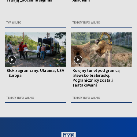
Trwają „bocianie sejmiki”
Akademii
TVP WILNO
TEMATY INFO WILNO
Blok zagraniczny: Ukraina, USA
Kolejny tunel pod granicą
i Europa
litewsko-białoruską.
Pogranicznicy zostali
zaatakowani
TEMATY INFO WILNO
TEMATY INFO WILNO