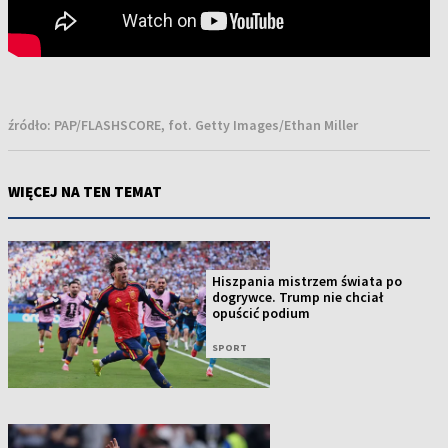
źródło:
PAP/FLASHSCORE, fot. Getty Images/Ethan Miller
WIĘCEJ NA TEN TEMAT
Hiszpania mistrzem świata po
dogrywce. Trump nie chciał
opuścić podium
SPORT