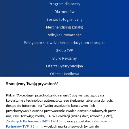
Program dla prasy
Dla mediów
Serwis fotograficzny
Merchandising (znaki)
Polityka Prywatności
Polityka przeciwdziałania nadużyciom i korupcji
Sklep TVP
Biuro Reklamy
Oferta Dystrybucyjna
Oferta Handlowa
Dostępność
Szanujemy Twoją prywatność
Moje zgody
Kliknij "Akceptuję i przechodzę do serwisu", aby wyrazić zgody na
Procedura zgłoszeń wewnętrznych
korzystanie z technologii automatycznego śledzenia i zbierania danych,
dostęp do informacji na Twoim urządzeniu końcowym i ich
przechowywanie oraz na przetwarzanie Twoich danych osobowych przez
nas, czyli Telewizję Polską S.A. w likwidacji (zwaną dalej również „TVP”),
Zaufanych Partnerów z IAB* (1201 firm)
oraz pozostałych
Zaufanych
Partnerów TVP (93 firm)
, w celach marketingowych (w tym do