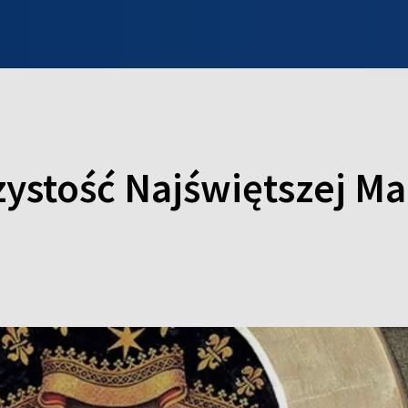
INFO WILNO
WILNO NA DZIEŃ DOBRY
PROGRAMY
ZGŁOŚ
czystość Najświętszej M