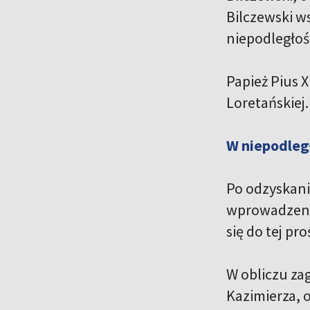
Bilczewski w
niepodległoś
Papież Pius X
Loretańskiej
W niepodleg
Po odzyskaniu
wprowadzenie
się do tej pro
W obliczu za
Kazimierza, o