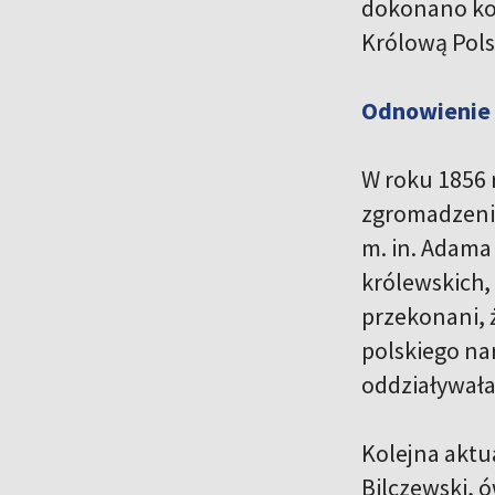
dokonano kor
Królową Pols
Odnowienie 
W roku 1856 
zgromadzenia
m. in. Adama
królewskich,
przekonani, 
polskiego na
oddziaływała
Kolejna aktu
Bilczewski, 