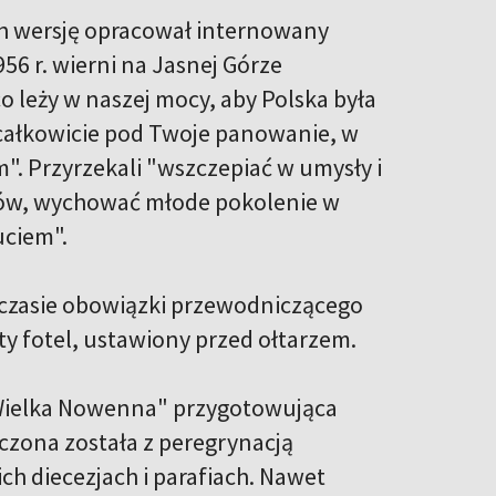
ch wersję opracował internowany
6 r. wierni na Jasnej Górze
o leży w naszej mocy, aby Polska była
ałkowicie pod Twoje panowanie, w
. Przyrzekali "wszczepiać w umysły i
zajów, wychować młode pokolenie w
uciem".
m czasie obowiązki przewodniczącego
y fotel, ustawiony przed ołtarzem.
 "Wielka Nowenna" przygotowująca
czona została z peregrynacją
h diecezjach i parafiach. Nawet