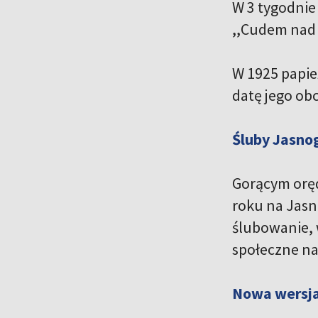
W 3 tygodnie
,,Cudem nad 
W 1925 papież
datę jego ob
Śluby Jasno
Gorącym orę
roku na Jasne
ślubowanie, 
społeczne na
Nowa wersja