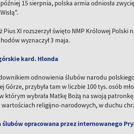
 później 15 sierpnia, polska armia odniosła zwy
Wisłą".
 Pius XI rozszerzył święto NMP Królowej Polski n
chodów wyznaczył 3 maja.
górskie kard. Hlonda
downikiem odnowienia ślubów narodu polskiego 
j Górze, przybyła tam w liczbie 100 tys. osób mł
w którym wybrała Matkę Bożą na swoją patronkę,
 wartościach religijno-narodowych, w duchu chr
 ślubów opracowana przez internowanego Pr