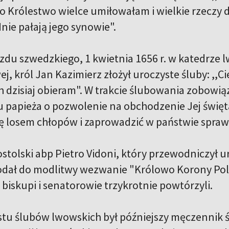
to Królestwo wielce umiłowałam i wielkie rzeczy
nie pałają jego synowie".
azdu szwedzkiego, 1 kwietnia 1656 r. w katedrze 
j, król Jan Kazimierz złożył uroczyste śluby: ,,C
 dzisiaj obieram". W trakcie ślubowania zobowiąz
 u papieża o pozwolenie na obchodzenie Jej święta
się losem chłopów i zaprowadzić w państwie spraw
stolski abp Pietro Vidoni, który przewodniczył u
odał do modlitwy wezwanie "Królowo Korony Polsk
biskupi i senatorowie trzykrotnie powtórzyli.
tu ślubów lwowskich był późniejszy męczennik św