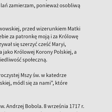
 dlań zamierzam, ponieważ osobliwą
lwowskiej, przed wizerunkiem Matki
iebie za patronkę moją i za Królowę
ywał się szerzyć cześć Maryi,
 jako Królowej Korony Polskiej, a
iedliwość społeczną.
roczystej Mszy św. w katedrze
iej, módl się za nami", które
. Andrzej Bobola. 8 września 1717 r.