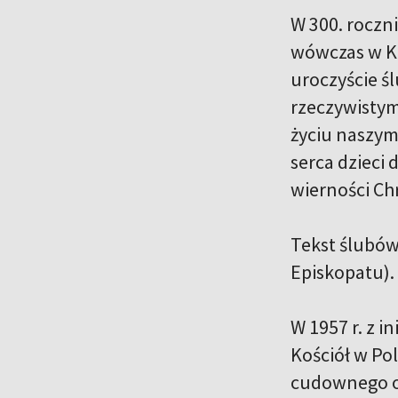
W 300. roczn
wówczas w Ko
uroczyście ś
rzeczywisty
życiu naszym
serca dzieci
wierności Ch
Tekst ślubów
Episkopatu).
W 1957 r. z 
Kościół w Po
cudownego ob