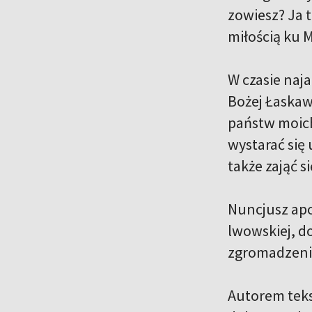
zowiesz? Ja 
miłością ku M
W czasie naj
Bożej Łaskawe
państw moich
wystarać się
także zająć 
Nuncjusz apo
lwowskiej, d
zgromadzeni 
Autorem teks