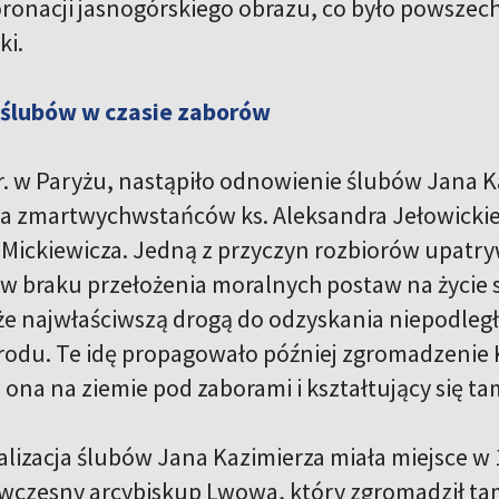
onacji jasnogórskiego obrazu, co było powszec
ki.
ślubów w czasie zaborów
r. w Paryżu, nastąpiło odnowienie ślubów Jana 
 zmartwychwstańców ks. Aleksandra Jełowickieg
 Mickiewicza. Jedną z przyczyn rozbiorów upatr
 w braku przełożenia moralnych postaw na życie 
że najwłaściwszą drogą do odzyskania niepodległ
rodu. Te idę propagowało później zgromadzenie 
 ona na ziemie pod zaborami i kształtujący się t
alizacja ślubów Jana Kazimierza miała miejsce w 
ówczesny arcybiskup Lwowa, który zgromadził tam