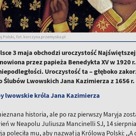
j Polski, fot. korczyna.przemyska.pl
lsce 3 maja obchodzi uroczystość Najświętszej
nowiona przez papieża Benedykta XV w 1920 r.
iepodległości. Uroczystość ta – głęboko zakorz
o Ślubów Lwowskich Jana Kazimierza z 1656 r.
by lwowskie króla Jana Kazimierza
nieznana historia, ale po raz pierwszy Maryja zos
ień w Neapolu Juliusza Mancinelli SJ, 14 sierpnia
ja poleciła mu, aby nazwał ją Królową Polski: ,,