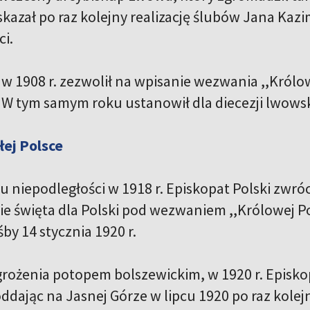
skazał po raz kolejny realizację ślubów Jana Kaz
ci.
 w 1908 r. zezwolił na wpisanie wezwania ,,Królow
. W tym samym roku ustanowił dla diecezji lwowsk
łej Polsce
 niepodległości w 1918 r. Episkopat Polski zwrócił
 święta dla Polski pod wezwaniem ,,Królowej Pol
śby 14 stycznia 1920 r.
grożenia potopem bolszewickim, w 1920 r. Episko
ddając na Jasnej Górze w lipcu 1920 po raz kolej