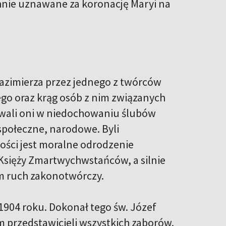
hnie uznawane za koronację Maryi na
Kazimierza przez jednego z twórców
o oraz krąg osób z nim związanych
ywali oni w niedochowaniu ślubów
społeczne, narodowe. Byli
ości jest moralne odrodzenie
Księży Zmartwychwstańców, a silnie
am ruch zakonotwórczy.
1904 roku. Dokonał tego św. Józef
 przedstawicieli wszystkich zaborów.