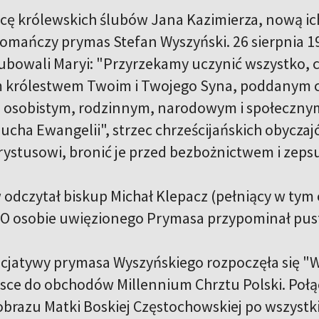
icę królewskich ślubów Jana Kazimierza, nową i
mańczy prymas Stefan Wyszyński. 26 sierpnia 195
lubowali Maryi: "Przyrzekamy uczynić wszystko, c
m królestwem Twoim i Twojego Syna, poddanym c
 osobistym, rodzinnym, narodowym i społecznym"
 ducha Ewangelii", strzec chrześcijańskich obyc
rystusowi, bronić je przed bezbożnictwem i zeps
 odczytał biskup Michał Klepacz (pełniący w ty
 O osobie uwięzionego Prymasa przypominał pust
inicjatywy prymasa Wyszyńskiego rozpoczęła się
lsce do obchodów Millennium Chrztu Polski. Połą
razu Matki Boskiej Częstochowskiej po wszystkic