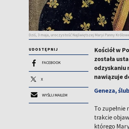
Dziś, 3 maja, uroczystość Najświętszej Maryi Panny Królowe
Kościół w Po
UDOSTĘPNIJ
została usta
FACEBOOK
odzyskaniu n
nawiązuje d
X
Geneza, ślu
WYŚLIJ MAILEM
To zupełnie 
trakcie objaw
którego Mary