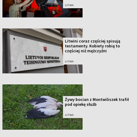
LITWA
Litwini coraz częściej spisują
testamenty. Kobiety robią to
częściej niż mężczyźni
LITWA
Żywy bocian z Montwiliszek trafił
pod opiekę służb
LITWA