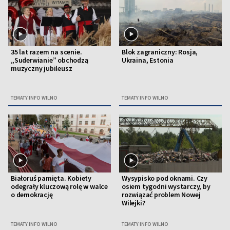
35 lat razem na scenie.
Blok zagraniczny: Rosja,
„Suderwianie” obchodzą
Ukraina, Estonia
muzyczny jubileusz
TEMATY INFO WILNO
TEMATY INFO WILNO
Białoruś pamięta. Kobiety
Wysypisko pod oknami. Czy
odegrały kluczową rolę w walce
osiem tygodni wystarczy, by
o demokrację
rozwiązać problem Nowej
Wilejki?
TEMATY INFO WILNO
TEMATY INFO WILNO