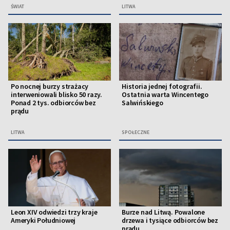
ŚWIAT
LITWA
Po nocnej burzy strażacy
Historia jednej fotografii.
interweniowali blisko 50 razy.
Ostatnia warta Wincentego
Ponad 2 tys. odbiorców bez
Salwińskiego
prądu
LITWA
SPOŁECZNE
Leon XIV odwiedzi trzy kraje
Burze nad Litwą. Powalone
Ameryki Południowej
drzewa i tysiące odbiorców bez
prądu