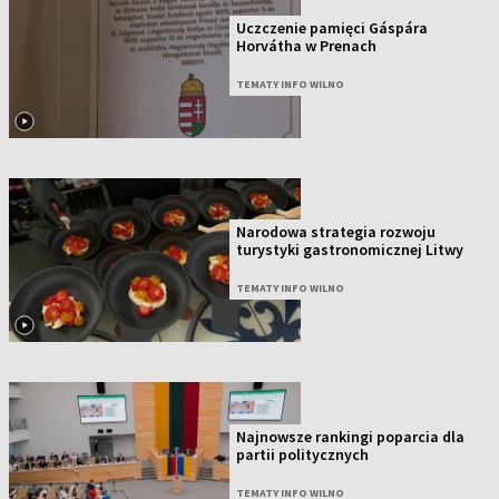
Uczczenie pamięci Gáspára
Horvátha w Prenach
TEMATY INFO WILNO
Narodowa strategia rozwoju
turystyki gastronomicznej Litwy
TEMATY INFO WILNO
Najnowsze rankingi poparcia dla
partii politycznych
TEMATY INFO WILNO