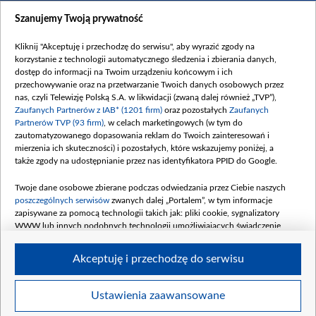
Dostępność
Szanujemy Twoją prywatność
Moje zgody
Kliknij "Akceptuję i przechodzę do serwisu", aby wyrazić zgody na
Procedura zgłoszeń wewnętrznych
korzystanie z technologii automatycznego śledzenia i zbierania danych,
dostęp do informacji na Twoim urządzeniu końcowym i ich
przechowywanie oraz na przetwarzanie Twoich danych osobowych przez
nas, czyli Telewizję Polską S.A. w likwidacji (zwaną dalej również „TVP”),
Zaufanych Partnerów z IAB* (1201 firm)
oraz pozostałych
Zaufanych
Partnerów TVP (93 firm)
, w celach marketingowych (w tym do
zautomatyzowanego dopasowania reklam do Twoich zainteresowań i
mierzenia ich skuteczności) i pozostałych, które wskazujemy poniżej, a
także zgody na udostępnianie przez nas identyfikatora PPID do Google.
Twoje dane osobowe zbierane podczas odwiedzania przez Ciebie naszych
poszczególnych serwisów
zwanych dalej „Portalem”, w tym informacje
zapisywane za pomocą technologii takich jak: pliki cookie, sygnalizatory
WWW lub innych podobnych technologii umożliwiających świadczenie
dopasowanych i bezpiecznych usług, personalizację treści oraz reklam,
udostępnianie funkcji mediów społecznościowych oraz analizowanie ruchu
Akceptuję i przechodzę do serwisu
w Internecie.
Twoje dane osobowe zbierane podczas odwiedzania przez Ciebie
Ustawienia zaawansowane
poszczególnych serwisów
na Portalu, takie jak adresy IP, identyfikatory