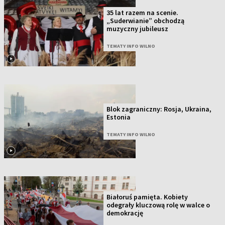
35 lat razem na scenie.
„Suderwianie” obchodzą
muzyczny jubileusz
TEMATY INFO WILNO
Blok zagraniczny: Rosja, Ukraina,
Estonia
TEMATY INFO WILNO
Białoruś pamięta. Kobiety
odegrały kluczową rolę w walce o
demokrację