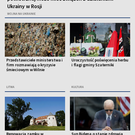
Ukrainy w Rosji
WOJNA NA UKRAINIE
Przedstawiciele ministerstwa i
Uroczystość poświęcenia herbu
firm rozmawiają o kryzysie
i flagi gminy Szaterniki
śmieciowym w Wilnie
LITWA
KULTURA
Renowacja zamku w
Syn Bidena o stanie zdrowia