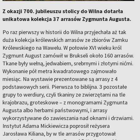
Z okazji 700. jubileuszu stolicy do Wilna dotarła
unikatowa kolekcja 37 arrasów Zygmunta Augusta.
Po raz pierwszy w historii do Wilna przyjechała aż tak
duża kolekcja królewskich arrasów ze zbiorów Zamku
Królewskiego na Wawelu. W połowie XVI wieku król
Zygmunt August zamówił w Brukseli około 160 arrasów.
Tkane były wełną, jedwabiem, srebrnymi i złotymi nićmi.
Wykonanie pół metra kwadratowego zajmowało
miesiąc. Na wystawie prezentowane są arrasy z 4
podstawowych serii. Pierwsza to biblijna. 3 pozostałe
grupy to werdiury, czyli tkaniny ze zwierzętami na tle
krajobrazu, groteskowe – z monogramami Zygmunta
Augusta albo herbami państwowymi, i arrasy
wykorzystywane do zawieszania nad oknami i drzwiami.
Instytut Adama Mickiewicza poprosił reżysera
Jarosława Kiliana, by w tle arrasów przygotował