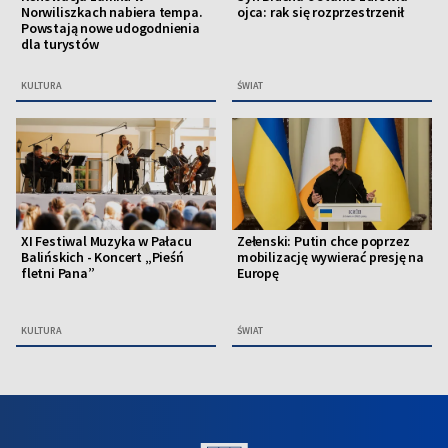
Norwiliszkach nabiera tempa.
ojca: rak się rozprzestrzenił
Powstają nowe udogodnienia
dla turystów
KULTURA
ŚWIAT
XI Festiwal Muzyka w Pałacu
Zełenski: Putin chce poprzez
Balińskich - Koncert „Pieśń
mobilizację wywierać presję na
fletni Pana”
Europę
KULTURA
ŚWIAT