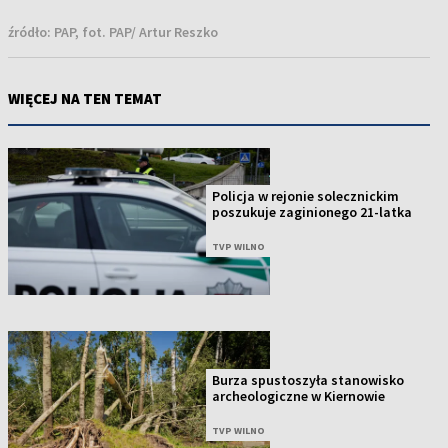
źródło:
PAP, fot. PAP/ Artur Reszko
WIĘCEJ NA TEN TEMAT
Policja w rejonie solecznickim
poszukuje zaginionego 21-latka
TVP WILNO
Burza spustoszyła stanowisko
archeologiczne w Kiernowie
TVP WILNO