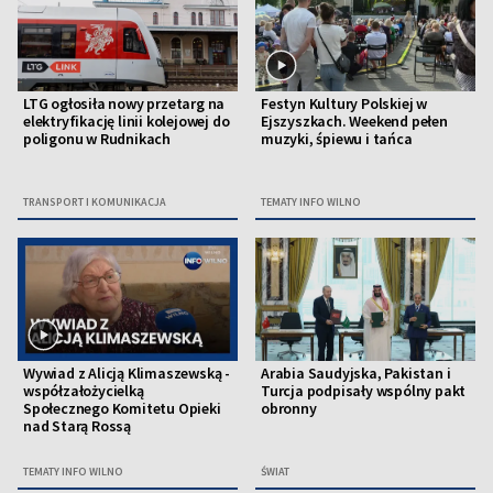
LTG ogłosiła nowy przetarg na
Festyn Kultury Polskiej w
elektryfikację linii kolejowej do
Ejszyszkach. Weekend pełen
poligonu w Rudnikach
muzyki, śpiewu i tańca
TRANSPORT I KOMUNIKACJA
TEMATY INFO WILNO
Wywiad z Alicją Klimaszewską -
Arabia Saudyjska, Pakistan i
współzałożycielką
Turcja podpisały wspólny pakt
Społecznego Komitetu Opieki
obronny
nad Starą Rossą
TEMATY INFO WILNO
ŚWIAT