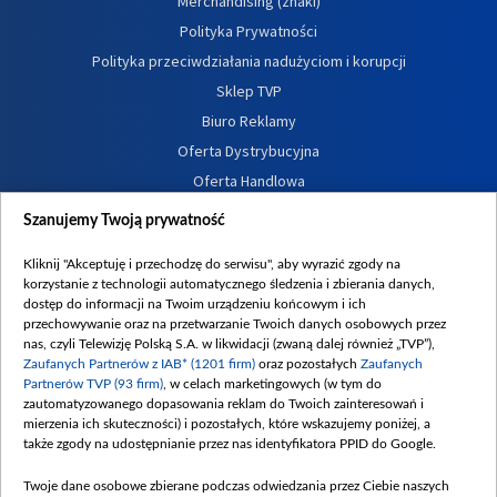
Merchandising (znaki)
Polityka Prywatności
Polityka przeciwdziałania nadużyciom i korupcji
Sklep TVP
Biuro Reklamy
Oferta Dystrybucyjna
Oferta Handlowa
Dostępność
Szanujemy Twoją prywatność
Moje zgody
Kliknij "Akceptuję i przechodzę do serwisu", aby wyrazić zgody na
Procedura zgłoszeń wewnętrznych
korzystanie z technologii automatycznego śledzenia i zbierania danych,
dostęp do informacji na Twoim urządzeniu końcowym i ich
przechowywanie oraz na przetwarzanie Twoich danych osobowych przez
nas, czyli Telewizję Polską S.A. w likwidacji (zwaną dalej również „TVP”),
Zaufanych Partnerów z IAB* (1201 firm)
oraz pozostałych
Zaufanych
Partnerów TVP (93 firm)
, w celach marketingowych (w tym do
zautomatyzowanego dopasowania reklam do Twoich zainteresowań i
mierzenia ich skuteczności) i pozostałych, które wskazujemy poniżej, a
także zgody na udostępnianie przez nas identyfikatora PPID do Google.
Twoje dane osobowe zbierane podczas odwiedzania przez Ciebie naszych