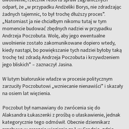
odparł, że „w przypadku Andżeliki Borys, nie zdradzając
żadnych tajemnic, to był trochę dłuższy proces”.
„Natomiast ja nie chciałbym nikomu tutaj w tym
momencie budować zbędnych nadziei w przypadku
Andrzeja Poczobuta. Wolę, aby jego ewentualne
uwolnienie zostało zakomunikowane dopiero wtedy,
kiedy nastąpi, bo powiększanie tych nadziei byłoby taką
trochę też zdradą Andrzeja Poczobuta i krzywdzeniem
jego bliskich” – zaznaczył Jasina.
W lutym białoruskie władze w procesie politycznym
zarzuciły Poczobutowi „wzniecanie nienawiści” i skazały
na osiem lat więzienia.
Poczobut był namawiany do zwrócenia się do
Alaksandra Łukaszenki z prośbą o ułaskawienie, jednak
kategorycznie tego odmówił. Obecnie dziennikarz