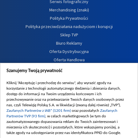
Serwis fotograficzny
Merchandising (znaki)
Polityka Prywatności
Polityka przeciwdziałania nadużyciom i korupcji
Sklep TVP
Biuro Reklamy
Oferta Dystrybucyjna
Oferta Handlowa
Dostępność
Szanujemy Twoją prywatność
Moje zgody
Kliknij "Akceptuję i przechodzę do serwisu", aby wyrazić zgody na
Procedura zgłoszeń wewnętrznych
korzystanie z technologii automatycznego śledzenia i zbierania danych,
dostęp do informacji na Twoim urządzeniu końcowym i ich
przechowywanie oraz na przetwarzanie Twoich danych osobowych przez
nas, czyli Telewizję Polską S.A. w likwidacji (zwaną dalej również „TVP”),
Zaufanych Partnerów z IAB* (1201 firm)
oraz pozostałych
Zaufanych
Partnerów TVP (93 firm)
, w celach marketingowych (w tym do
zautomatyzowanego dopasowania reklam do Twoich zainteresowań i
mierzenia ich skuteczności) i pozostałych, które wskazujemy poniżej, a
także zgody na udostępnianie przez nas identyfikatora PPID do Google.