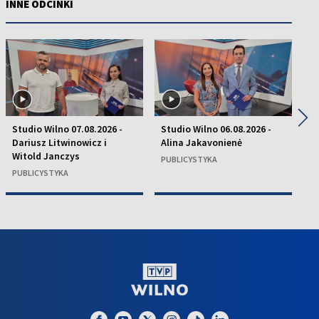
INNE ODCINKI
◀
▶
Studio Wilno 07.08.2026 -
Studio Wilno 06.08.2026 -
St
Dariusz Litwinowicz i
Alina Jakavonienė
D
Witold Janczys
C
PUBLICYSTYKA
PUBLICYSTYKA
P