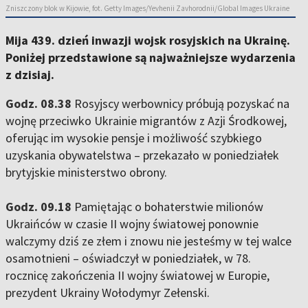
Zniszczony blok w Kijowie, fot. Getty Images/Yevhenii Zavhorodnii/Global Images Ukraine
Mija 439. dzień inwazji wojsk rosyjskich na Ukrainę.
Poniżej przedstawione są najważniejsze wydarzenia
z dzisiaj.
Godz. 08.38
Rosyjscy werbownicy próbują pozyskać na
wojnę przeciwko Ukrainie migrantów z Azji Środkowej,
oferując im wysokie pensje i możliwość szybkiego
uzyskania obywatelstwa – przekazało w poniedziałek
brytyjskie ministerstwo obrony.
Godz. 09.18
Pamiętając o bohaterstwie milionów
Ukraińców w czasie II wojny światowej ponownie
walczymy dziś ze złem i znowu nie jesteśmy w tej walce
osamotnieni – oświadczył w poniedziałek, w 78.
rocznicę zakończenia II wojny światowej w Europie,
prezydent Ukrainy Wołodymyr Zełenski.