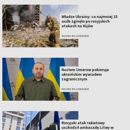
Władze Ukrainy: co najmniej 15
osób zginęło po rosyjskich
atakach na Kijów
WOJNA NA UKRAINIE
Rustem Umerow pokieruje
ukraińskim wywiadem
zagranicznym
WOJNA NA UKRAINIE
Rosyjski atak rakietowy
uszkodził ambasadę Litwy w