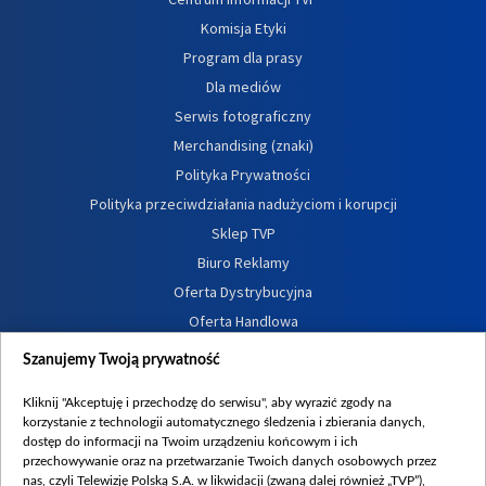
Komisja Etyki
Program dla prasy
Dla mediów
Serwis fotograficzny
Merchandising (znaki)
Polityka Prywatności
Polityka przeciwdziałania nadużyciom i korupcji
Sklep TVP
Biuro Reklamy
Oferta Dystrybucyjna
Oferta Handlowa
Dostępność
Szanujemy Twoją prywatność
Moje zgody
Kliknij "Akceptuję i przechodzę do serwisu", aby wyrazić zgody na
Procedura zgłoszeń wewnętrznych
korzystanie z technologii automatycznego śledzenia i zbierania danych,
dostęp do informacji na Twoim urządzeniu końcowym i ich
przechowywanie oraz na przetwarzanie Twoich danych osobowych przez
nas, czyli Telewizję Polską S.A. w likwidacji (zwaną dalej również „TVP”),