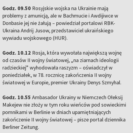
Godz. 09.50
Rosyjskie wojska na Ukrainie mają
problemy z amunicją, ale w Bachmucie i Awdijiwce w
Donbasie jej nie żałują – powiedział portalowi RBK-
Ukraina Andrij Jusow, przedstawiciel ukraińskiego
wywiadu wojskowego (HUR).
Godz. 10.12
Rosja, która wywołała największą wojnę
od czasów II wojny światowej, „na ziarnach ideologii
radzieckiej” wyhodowała raszyzm – oświadczył w
poniedziałek, w 78. rocznicę zakończenia II wojny
światowej w Europie, premier Ukrainy Denys Szmyhal.
Godz. 10.55
Ambasador Ukrainy w Niemczech Ołeksij
Makejew nie złoży w tym roku wieńców pod sowieckimi
pomnikami w Berlinie w dniach upamiętniających
zakończenie II wojny światowej – pisze portal dziennika
Berliner Zeitung.