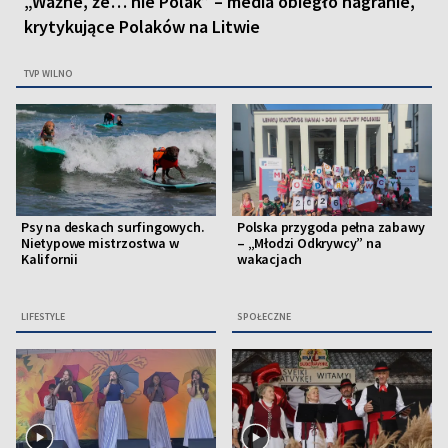
„Ważne, że… nie Polak” – media obiegło nagranie,
krytykujące Polaków na Litwie
TVP WILNO
Psy na deskach surfingowych.
Polska przygoda pełna zabawy
Nietypowe mistrzostwa w
– „Młodzi Odkrywcy” na
Kalifornii
wakacjach
LIFESTYLE
SPOŁECZNE