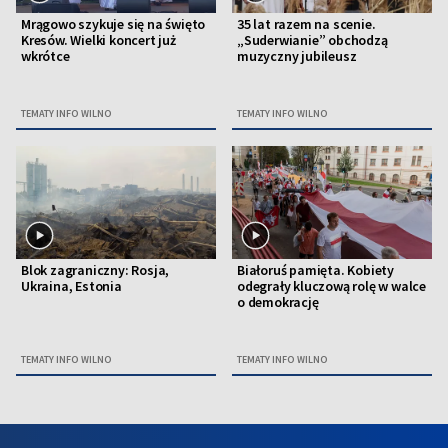
Mrągowo szykuje się na święto
35 lat razem na scenie.
Kresów. Wielki koncert już
„Suderwianie” obchodzą
wkrótce
muzyczny jubileusz
TEMATY INFO WILNO
TEMATY INFO WILNO
Blok zagraniczny: Rosja,
Białoruś pamięta. Kobiety
Ukraina, Estonia
odegrały kluczową rolę w walce
o demokrację
TEMATY INFO WILNO
TEMATY INFO WILNO