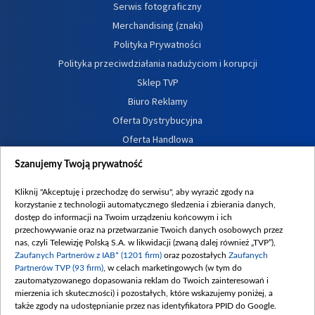
Serwis fotograficzny
Merchandising (znaki)
Polityka Prywatności
Polityka przeciwdziałania nadużyciom i korupcji
Sklep TVP
Biuro Reklamy
Oferta Dystrybucyjna
Oferta Handlowa
Dostępność
Szanujemy Twoją prywatność
Moje zgody
Kliknij "Akceptuję i przechodzę do serwisu", aby wyrazić zgody na
Procedura zgłoszeń wewnętrznych
korzystanie z technologii automatycznego śledzenia i zbierania danych,
dostęp do informacji na Twoim urządzeniu końcowym i ich
przechowywanie oraz na przetwarzanie Twoich danych osobowych przez
nas, czyli Telewizję Polską S.A. w likwidacji (zwaną dalej również „TVP”),
Zaufanych Partnerów z IAB* (1201 firm)
oraz pozostałych
Zaufanych
Partnerów TVP (93 firm)
, w celach marketingowych (w tym do
zautomatyzowanego dopasowania reklam do Twoich zainteresowań i
mierzenia ich skuteczności) i pozostałych, które wskazujemy poniżej, a
także zgody na udostępnianie przez nas identyfikatora PPID do Google.