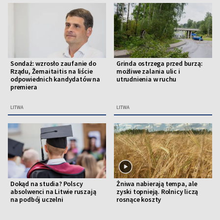
Sondaż: wzrosło zaufanie do
Grinda ostrzega przed burzą:
Rządu, Žemaitaitis na liście
możliwe zalania ulic i
odpowiednich kandydatów na
utrudnienia w ruchu
premiera
LITWA
LITWA
Dokąd na studia? Polscy
Żniwa nabierają tempa, ale
absolwenci na Litwie ruszają
zyski topnieją. Rolnicy liczą
na podbój uczelni
rosnące koszty