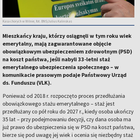
Kasa chorych w Wilnie, fot. BNS/Julius Kalinskas
Mieszkańcy kraju, którzy osiągnęli w tym roku wiek
emerytalny, mają zagwarantowane objęcie
obowiązkowym ubezpieczeniem zdrowotnym (PSD)
na koszt państwa, jeśli nabyli 33-letni staż
emerytalnego ubezpieczenia społecznego – w
komunikacie prasowym podaje Państwowy Urząd
ds. Funduszu (VLK).
Ponieważ od 2018 r. rozpoczęto proces przedłużania
obowiązkowego stażu emerytalnego – staż jest
przedłużany co pół roku do 2027 r., kiedy osoba ukończy
35 lat – przy podejmowaniu decyzji, czy dana osoba ma
już prawo do ubezpieczenia się w PSD na koszt państwa,
bierze się pod uwagę jej wiek i ocenia się niezbędny staż