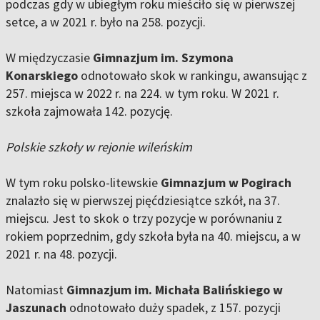
podczas gdy w ubiegłym roku mieściło się w pierwszej
setce, a w 2021 r. było na 258. pozycji.
W międzyczasie
Gimnazjum im. Szymona
Konarskiego
odnotowało skok w rankingu, awansując z
257. miejsca w 2022 r. na 224. w tym roku. W 2021 r.
szkoła zajmowała 142. pozycję.
Polskie szkoły w rejonie wileńskim
W tym roku polsko-litewskie
Gimnazjum w Pogirach
znalazło się w pierwszej pięćdziesiątce szkół, na 37.
miejscu. Jest to skok o trzy pozycje w porównaniu z
rokiem poprzednim, gdy szkoła była na 40. miejscu, a w
2021 r. na 48. pozycji.
Natomiast
Gimnazjum im. Michała Balińskiego w
Jaszunach
odnotowało duży spadek, z 157. pozycji