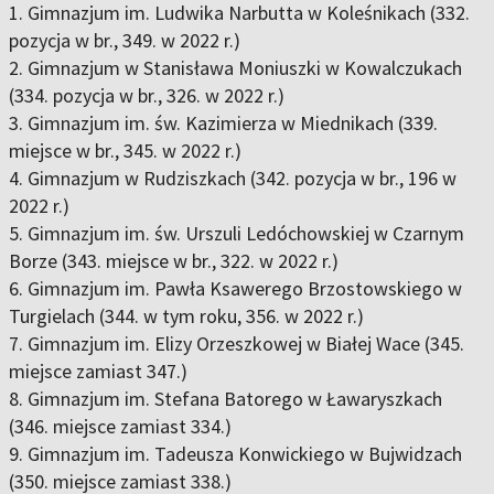
1. Gimnazjum im. Ludwika Narbutta w Koleśnikach (332.
pozycja w br., 349. w 2022 r.)
2. Gimnazjum w Stanisława Moniuszki w Kowalczukach
(334. pozycja w br., 326. w 2022 r.)
3. Gimnazjum im. św. Kazimierza w Miednikach (339.
miejsce w br., 345. w 2022 r.)
4. Gimnazjum w Rudziszkach (342. pozycja w br., 196 w
2022 r.)
5. Gimnazjum im. św. Urszuli Ledóchowskiej w Czarnym
Borze (343. miejsce w br., 322. w 2022 r.)
6. Gimnazjum im. Pawła Ksawerego Brzostowskiego w
Turgielach (344. w tym roku, 356. w 2022 r.)
7. Gimnazjum im. Elizy Orzeszkowej w Białej Wace (345.
miejsce zamiast 347.)
8. Gimnazjum im. Stefana Batorego w Ławaryszkach
(346. miejsce zamiast 334.)
9. Gimnazjum im. Tadeusza Konwickiego w Bujwidzach
(350. miejsce zamiast 338.)