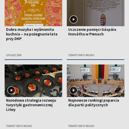
Dobra muzyka i wyśmienita
Uczczenie pamięci Gáspára
kuchnia – na pożegnanie lata
Horvátha w Prenach
przy DKP
SPOŁECZNE
TEMATY INFO WILNO
Narodowa strategia rozwoju
Najnowsze rankingi poparcia
turystyki gastronomicznej
dla partii politycznych
Litwy
TEMATY INFO WILNO
TEMATY INFO WILNO