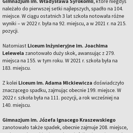
Gimnazjum im. Władysława Syrokomli
, które niegdyś
należało do pierwszej setki najlepszych, spadło na 104.
miejsce. W ciągu ostatnich 3 lat szkoła notowała różne
wyniki – w 2022 r. była na 92. miejscu, a w 2021 r. na 215.
pozycji.
Natomiast
Liceum Inżynieryjne im. Joachima
Lelewela
zanotowało duży skok, awansując z 279.
miejsca na 155. w tym roku. W 2021 r. szkoła była na
183. miejscu.
Z kolei
Liceum im. Adama Mickiewicza
doświadczyło
znaczącego spadku, zajmując obecnie 199. miejsce. W
2022 r. szkoła była na 111. pozycji, a rok wcześniej na
140. miejscu.
Gimnazjum im. Józefa Ignacego Kraszewskiego
zanotowało także spadek, obecnie zajmuje 208. miejsce,