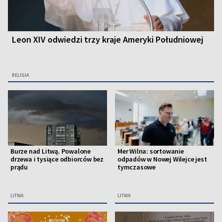
Leon XIV odwiedzi trzy kraje Ameryki Południowej
RELIGIA
Burze nad Litwą. Powalone
Mer Wilna: sortowanie
drzewa i tysiące odbiorców bez
odpadów w Nowej Wilejce jest
prądu
tymczasowe
LITWA
LITWA