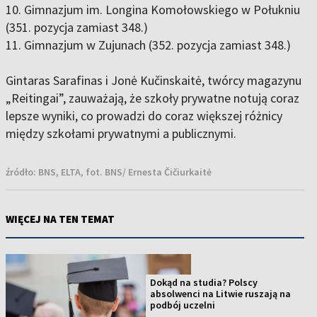
10. Gimnazjum im. Longina Komołowskiego w Połukniu
(351. pozycja zamiast 348.)
11. Gimnazjum w Zujunach (352. pozycja zamiast 348.)
Gintaras Sarafinas i Jonė Kučinskaitė, twórcy magazynu
„Reitingai”, zauważają, że szkoły prywatne notują coraz
lepsze wyniki, co prowadzi do coraz większej różnicy
między szkołami prywatnymi a publicznymi.
źródło:
BNS, ELTA, fot. BNS/ Ernesta Čičiurkaitė
WIĘCEJ NA TEN TEMAT
Dokąd na studia? Polscy
absolwenci na Litwie ruszają na
podbój uczelni