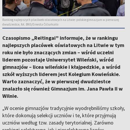
Ranking najlepszych placówek oświatowych na Litwie: polskie gimnazjum w pierwszej
dwudziestce, fot. BNS/Ernesta Čičiurkaitė
Czasopismo „Reitingai” informuje, że w rankingu
najlepszych placówek oświatowych na Litwie w tym
roku nie było znaczących zmian – wśród uczelni
liderem pozostaje Uniwersytet Wileński, wśród
gimnazjów – licea wileńskie i kłajpedzkie, a wśród
szkół wyższych liderem jest Kolegium Kowieńskie.
Warto zaznaczyć, że w pierwszej dwudziestce
znalazło się również Gimnazjum im. Jana Pawła II w
Wilnie.
„W ocenie gimnazjów tradycyjnie wyodrębniliśmy szkoły,
które dokonują selekcji uczniów i te, które przyjmują
uczniów według tzw. zasady terytorialnej. Zarówno
rankingi selektywne, jak i nieselektywne liceów,