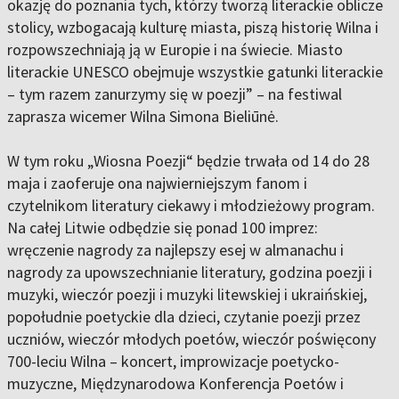
okazję do poznania tych, którzy tworzą literackie oblicze
stolicy, wzbogacają kulturę miasta, piszą historię Wilna i
rozpowszechniają ją w Europie i na świecie. Miasto
literackie UNESCO obejmuje wszystkie gatunki literackie
– tym razem zanurzymy się w poezji” – na festiwal
zaprasza wicemer Wilna Simona Bieliūnė.
W tym roku „Wiosna Poezji“ będzie trwała od 14 do 28
maja i zaoferuje ona najwierniejszym fanom i
czytelnikom literatury ciekawy i młodzieżowy program.
Na całej Litwie odbędzie się ponad 100 imprez:
wręczenie nagrody za najlepszy esej w almanachu i
nagrody za upowszechnianie literatury, godzina poezji i
muzyki, wieczór poezji i muzyki litewskiej i ukraińskiej,
popołudnie poetyckie dla dzieci, czytanie poezji przez
uczniów, wieczór młodych poetów, wieczór poświęcony
700-leciu Wilna – koncert, improwizacje poetycko-
muzyczne, Międzynarodowa Konferencja Poetów i