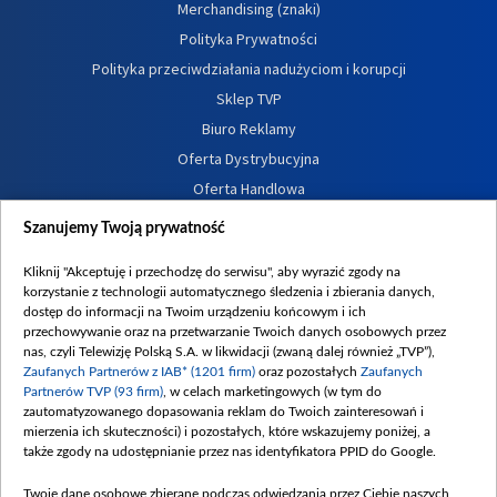
Merchandising (znaki)
Polityka Prywatności
Polityka przeciwdziałania nadużyciom i korupcji
Sklep TVP
Biuro Reklamy
Oferta Dystrybucyjna
Oferta Handlowa
Dostępność
Szanujemy Twoją prywatność
Moje zgody
Kliknij "Akceptuję i przechodzę do serwisu", aby wyrazić zgody na
Procedura zgłoszeń wewnętrznych
korzystanie z technologii automatycznego śledzenia i zbierania danych,
dostęp do informacji na Twoim urządzeniu końcowym i ich
przechowywanie oraz na przetwarzanie Twoich danych osobowych przez
nas, czyli Telewizję Polską S.A. w likwidacji (zwaną dalej również „TVP”),
Zaufanych Partnerów z IAB* (1201 firm)
oraz pozostałych
Zaufanych
Partnerów TVP (93 firm)
, w celach marketingowych (w tym do
zautomatyzowanego dopasowania reklam do Twoich zainteresowań i
mierzenia ich skuteczności) i pozostałych, które wskazujemy poniżej, a
także zgody na udostępnianie przez nas identyfikatora PPID do Google.
Twoje dane osobowe zbierane podczas odwiedzania przez Ciebie naszych