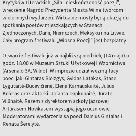
Krytyków Literackich „Siła i nieskończoność poezji”,
wręczenie Nagród Prezydenta Miasta Wilna twórcom i
wiele innych wydarzeń. Wirtualne mosty będą okazją do
spotkania poetów mieszkających w Stanach
Zjednoczonych, Danii, Niemczech, Meksyku i na Litwie.
Cały program festiwalu „Wiosna Poezji” jest bezpłatny.
Otwarcie festiwalu już w najbliższą niedzielę (14 maja) o
godz. 18.00 w Muzeum Sztuki Użytkowej i Wzornictwa
(Arsenalo 3A, Wilno). W imprezie udział wezmą tacy
poeci jak: Gintaras Bleizgys, Gvidas Latakas, Stase
Lygutaitė-Bucevičienė, Elena Karnauskaitė, Julius
Keleras oraz aktorki: Jolanta Dapkūnaitė, Jūratė
Vilūnaitė. Razem z dyrektorem szkoły jazzowej
Artūrasem Novikasem wystąpią jego uczniowie.
Moderatorami wydarzenia są poeci Dainius Gintalas i
Renata Šerelytė.