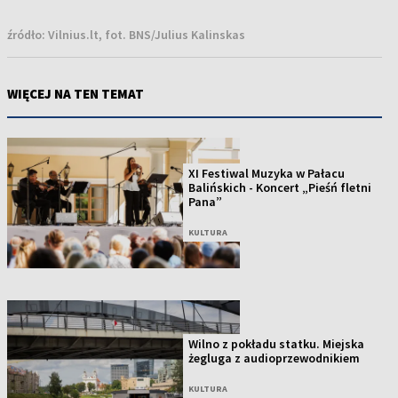
źródło:
Vilnius.lt, fot. BNS/Julius Kalinskas
WIĘCEJ NA TEN TEMAT
XI Festiwal Muzyka w Pałacu
Balińskich - Koncert „Pieśń fletni
Pana”
KULTURA
Wilno z pokładu statku. Miejska
żegluga z audioprzewodnikiem
KULTURA