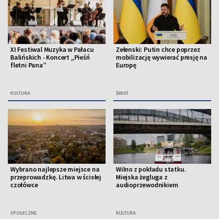
XI Festiwal Muzyka w Pałacu
Zełenski: Putin chce poprzez
Balińskich - Koncert „Pieśń
mobilizację wywierać presję na
fletni Pana”
Europę
KULTURA
ŚWIAT
Wybrano najlepsze miejsce na
Wilno z pokładu statku.
przeprowadzkę. Litwa w ścisłej
Miejska żegluga z
czołówce
audioprzewodnikiem
SPOŁECZNE
KULTURA