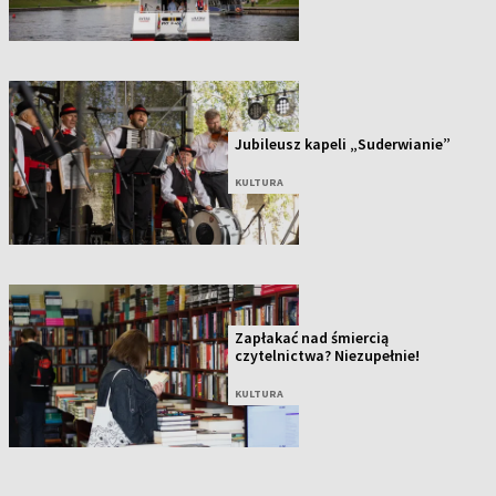
Jubileusz kapeli „Suderwianie”
KULTURA
Zapłakać nad śmiercią
czytelnictwa? Niezupełnie!
KULTURA