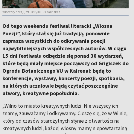
Wieczory poezji, fot. BNS/Julius Kalinskas
Od tego weekendu festiwal literacki „Wiosna
Poezji”, który stał się już tradycją, ponownie
zaprasza wszystkich do odkrywania poezji
najwybitniejszych współczesnych autorów. W ciągu
15 dni festiwalu odbędzie się ponad 30 wydarzeń,
które będą miały miejsce począwszy od Grigiszek do
Ogrodu Botanicznego VU w Kairenai: będą to
konferencje, wystawy, koncerty poezji, spotkania,
na których uczniowie będą czytać poszczególne
utwory, kreatywne popołudnia.
„Wilno to miasto kreatywnych ludzi. Nie wszyscy ich
znamy, zauważamy i odkrywamy. Cieszę się, że w Wilnie,
który od czasów starożytnych słynie z otwartości na
kreatywnych ludzi, każdej wiosny mamy niepowtarzalną