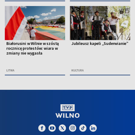
Białorusini w Wilnie w szóstą
Jubileusz kapeli „Suderwianie”
rocznicę protestów: wiara w
zmiany nie wygasła
LITWA
KULTURA