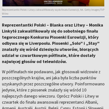
Reprezentantki Polski i Litwy zakwalifikowały się do finału Eurowizji, fot. Getty Images/TVP
Wilno
Reprezentantki Polski – Blanka oraz Litwy – Monika
Linkytė zakwalifikowały się do sobotniego finału
tegorocznego Konkursu Piosenki Eurowizji, który
odbywa się w Liverpoolu. Piosenki „Solo” i „Stay”
znalazły się wśród dziesięciu utworów, biorących
udział w czwartkowym półfinale, które dostały
najwięcej głosów od telewidzów.
W półfinałach nie podawano, jak głosowali widzowie z
poszczególnych krajów, ani jaka była liczba punktów
uzyskanych przez poszczególne utwory. Poinformowano
jedynie, które z piosenek znalazły się wśród 10
najlepszych danego wieczoru. Oprócz Polski i Litwy w
czwartek do finału awansowali reprezentanci Albanii,
Armenii, Australii, Austrii, Belgii, Cypru, Estonii i Słowenii.