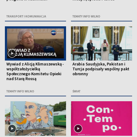
TRANSPORT I KOMUNIKACJA
TEMATY INFO WILNO
Wywiad z Alicją Klimaszewską -
Arabia Saudyjska, Pakistan i
współzałożycielką
Turcja podpisały wspólny pakt
Społecznego Komitetu Opieki
obronny
nad Starą Rossą
TEMATY INFO WILNO
ŚWIAT