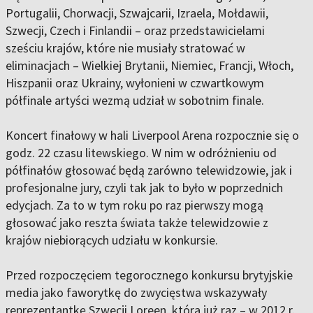
Portugalii, Chorwacji, Szwajcarii, Izraela, Mołdawii,
Szwecji, Czech i Finlandii – oraz przedstawicielami
sześciu krajów, które nie musiały stratować w
eliminacjach – Wielkiej Brytanii, Niemiec, Francji, Włoch,
Hiszpanii oraz Ukrainy, wyłonieni w czwartkowym
półfinale artyści wezmą udział w sobotnim finale.
Koncert finałowy w hali Liverpool Arena rozpocznie się o
godz. 22 czasu litewskiego. W nim w odróżnieniu od
półfinałów głosować będą zarówno telewidzowie, jak i
profesjonalne jury, czyli tak jak to było w poprzednich
edycjach. Za to w tym roku po raz pierwszy mogą
głosować jako reszta świata także telewidzowie z
krajów niebiorących udziału w konkursie.
Przed rozpoczęciem tegorocznego konkursu brytyjskie
media jako faworytkę do zwycięstwa wskazywały
reprezentantkę Szwecji Loreen, która już raz – w 2012 r.