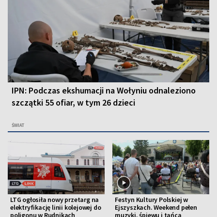
IPN: Podczas ekshumacji na Wołyniu odnaleziono
szczątki 55 ofiar, w tym 26 dzieci
ŚWIAT
LTG ogłosiła nowy przetarg na
Festyn Kultury Polskiej w
elektryfikację linii kolejowej do
Ejszyszkach. Weekend pełen
poligonu w Rudnikach
muzyki, śpiewu i tańca