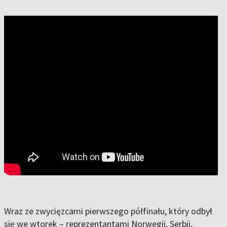
Wraz ze zwycięzcami pierwszego półfinału, który odbył
się we wtorek – reprezentantami Norwegii, Serbii,