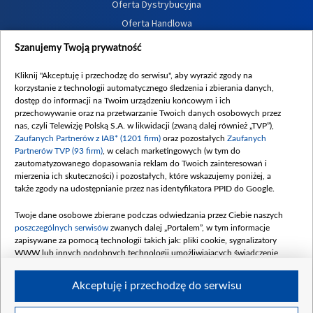
Oferta Dystrybucyjna
Oferta Handlowa
Dostępność
Szanujemy Twoją prywatność
Moje zgody
Kliknij "Akceptuję i przechodzę do serwisu", aby wyrazić zgody na
Procedura zgłoszeń wewnętrznych
korzystanie z technologii automatycznego śledzenia i zbierania danych,
dostęp do informacji na Twoim urządzeniu końcowym i ich
przechowywanie oraz na przetwarzanie Twoich danych osobowych przez
nas, czyli Telewizję Polską S.A. w likwidacji (zwaną dalej również „TVP”),
Zaufanych Partnerów z IAB* (1201 firm)
oraz pozostałych
Zaufanych
Partnerów TVP (93 firm)
, w celach marketingowych (w tym do
zautomatyzowanego dopasowania reklam do Twoich zainteresowań i
mierzenia ich skuteczności) i pozostałych, które wskazujemy poniżej, a
także zgody na udostępnianie przez nas identyfikatora PPID do Google.
Twoje dane osobowe zbierane podczas odwiedzania przez Ciebie naszych
poszczególnych serwisów
zwanych dalej „Portalem”, w tym informacje
zapisywane za pomocą technologii takich jak: pliki cookie, sygnalizatory
WWW lub innych podobnych technologii umożliwiających świadczenie
dopasowanych i bezpiecznych usług, personalizację treści oraz reklam,
udostępnianie funkcji mediów społecznościowych oraz analizowanie ruchu
Akceptuję i przechodzę do serwisu
w Internecie.