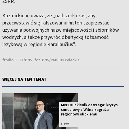
ZSRR.
Kuzmickienė uważa, że „nadszedł czas, aby
przeciwstawić się fałszowaniu historii, zaprzestać
używania podwójnych nazw miejscowości i zbiorników
wodnych, a także przywrócić bałtycką tożsamość
językową w regionie Karaliaučius”.
źródło:
ELTA/BNS, fot. BNS/Paulius Peleckis
WIĘCEJ NA TEN TEMAT
Mer Druskienik ostrzega: kryzys
śmieciowy z Wilna zagraża
regionowi olickiemu
LITWA