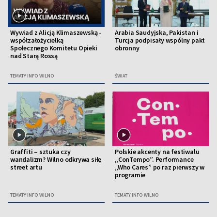
Wywiad z Alicją Klimaszewską -
Arabia Saudyjska, Pakistan i
współzałożycielką
Turcja podpisały wspólny pakt
Społecznego Komitetu Opieki
obronny
nad Starą Rossą
TEMATY INFO WILNO
ŚWIAT
Graffiti – sztuka czy
Polskie akcenty na festiwalu
wandalizm? Wilno odkrywa siłę
„ConTempo”. Performance
street artu
„Who Cares” po raz pierwszy w
programie
TEMATY INFO WILNO
TEMATY INFO WILNO