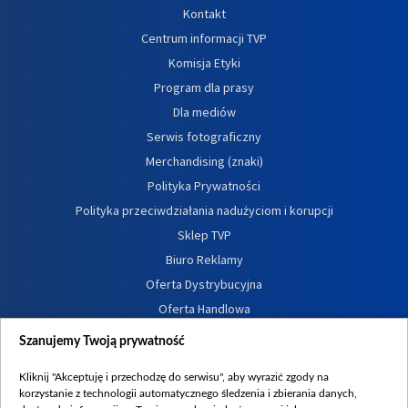
Kontakt
Centrum informacji TVP
Komisja Etyki
Program dla prasy
Dla mediów
Serwis fotograficzny
Merchandising (znaki)
Polityka Prywatności
Polityka przeciwdziałania nadużyciom i korupcji
Sklep TVP
Biuro Reklamy
Oferta Dystrybucyjna
Oferta Handlowa
Dostępność
Szanujemy Twoją prywatność
Moje zgody
Kliknij "Akceptuję i przechodzę do serwisu", aby wyrazić zgody na
Procedura zgłoszeń wewnętrznych
korzystanie z technologii automatycznego śledzenia i zbierania danych,