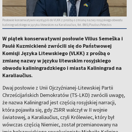
Posłowie konserwatywni wystąpili do VLKK z prośbą o zmianę nazwy rosyjskiego obwodu
kaliningradzkiego w języku litewskim na Karaliaučius, fot. BNS/Paulius Peleckis
W piątek konserwatywni posłowie Vilius Semeška i
Paulė Kuzmickienė zwrócili się do Państwowej
Komisji Języka Litewskiego (VLKK) z prośbą o
zmianę nazwy w języku litewskim rosyjskiego
obwodu kaliningradzkiego i miasta Kaliningrad na
Karaliaučius.
Dwaj posłowie z Unii Ojczyźnianej-Litewskiej Partii
Chrześcijańskich Demokratów (TS-LKD) zwrócili uwagę,
że nazwa Kaliningrad jest częścią rosyjskiej narracji,
która pojawiła się, gdy ZSRR walczył w II wojnie
światowej, a Karaliaučius, czyli Królewiec, który był
wówczas częścią Niemiec, został przemianowany na
imię bolszewickiego rewolucjonisty Michaiła Kalinina,