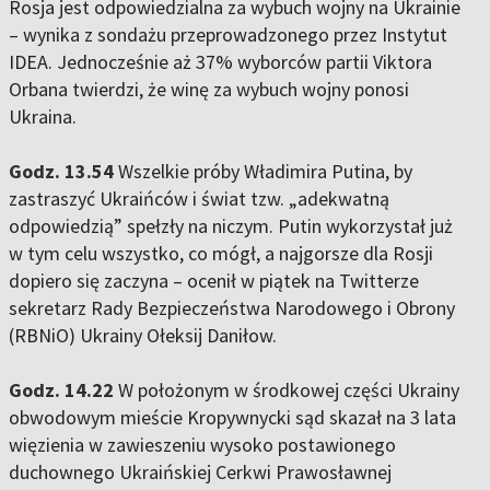
Rosja jest odpowiedzialna za wybuch wojny na Ukrainie
– wynika z sondażu przeprowadzonego przez Instytut
IDEA. Jednocześnie aż 37% wyborców partii Viktora
Orbana twierdzi, że winę za wybuch wojny ponosi
Ukraina.
Godz. 13.54
Wszelkie próby Władimira Putina, by
zastraszyć Ukraińców i świat tzw. „adekwatną
odpowiedzią” spełzły na niczym. Putin wykorzystał już
w tym celu wszystko, co mógł, a najgorsze dla Rosji
dopiero się zaczyna – ocenił w piątek na Twitterze
sekretarz Rady Bezpieczeństwa Narodowego i Obrony
(RBNiO) Ukrainy Ołeksij Daniłow.
Godz. 14.22
W położonym w środkowej części Ukrainy
obwodowym mieście Kropywnycki sąd skazał na 3 lata
więzienia w zawieszeniu wysoko postawionego
duchownego Ukraińskiej Cerkwi Prawosławnej