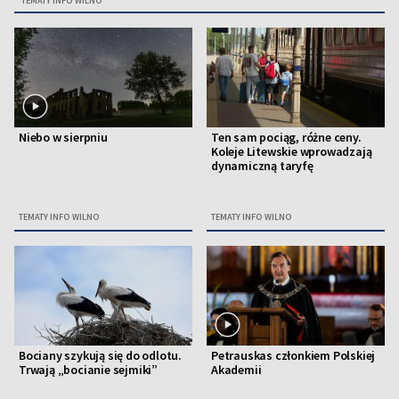
TEMATY INFO WILNO
Niebo w sierpniu
Ten sam pociąg, różne ceny.
Koleje Litewskie wprowadzają
dynamiczną taryfę
TEMATY INFO WILNO
TEMATY INFO WILNO
Bociany szykują się do odlotu.
Petrauskas członkiem Polskiej
Trwają „bocianie sejmiki”
Akademii