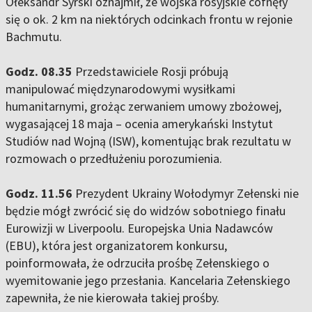
Ołeksandr Syrski oznajmił, że wojska rosyjskie cofnęły
się o ok. 2 km na niektórych odcinkach frontu w rejonie
Bachmutu.
Godz. 08.35
Przedstawiciele Rosji próbują
manipulować międzynarodowymi wysiłkami
humanitarnymi, grożąc zerwaniem umowy zbożowej,
wygasającej 18 maja – ocenia amerykański Instytut
Studiów nad Wojną (ISW), komentując brak rezultatu w
rozmowach o przedłużeniu porozumienia.
Godz. 11.56
Prezydent Ukrainy Wołodymyr Zełenski nie
będzie mógł zwrócić się do widzów sobotniego finału
Eurowizji w Liverpoolu. Europejska Unia Nadawców
(EBU), która jest organizatorem konkursu,
poinformowała, że odrzuciła prośbę Zełenskiego o
wyemitowanie jego przesłania. Kancelaria Zełenskiego
zapewniła, że nie kierowała takiej prośby.