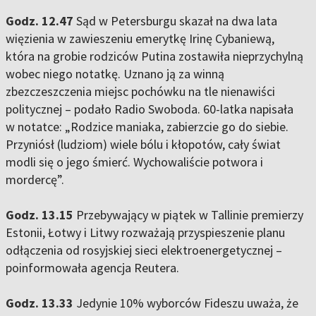
Godz. 12.47
Sąd w Petersburgu skazał na dwa lata
więzienia w zawieszeniu emerytkę Irinę Cybaniewą,
która na grobie rodziców Putina zostawiła nieprzychylną
wobec niego notatkę. Uznano ją za winną
zbezczeszczenia miejsc pochówku na tle nienawiści
politycznej – podało Radio Swoboda. 60-latka napisała
w notatce: „Rodzice maniaka, zabierzcie go do siebie.
Przyniósł (ludziom) wiele bólu i kłopotów, cały świat
modli się o jego śmierć. Wychowaliście potwora i
mordercę”.
Godz. 13.15
Przebywający w piątek w Tallinie premierzy
Estonii, Łotwy i Litwy rozważają przyspieszenie planu
odłączenia od rosyjskiej sieci elektroenergetycznej –
poinformowała agencja Reutera.
Godz. 13.33
Jedynie 10% wyborców Fideszu uważa, że