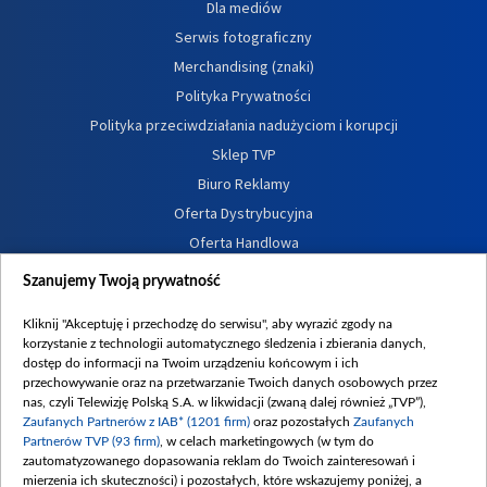
Dla mediów
Serwis fotograficzny
Merchandising (znaki)
Polityka Prywatności
Polityka przeciwdziałania nadużyciom i korupcji
Sklep TVP
Biuro Reklamy
Oferta Dystrybucyjna
Oferta Handlowa
Dostępność
Szanujemy Twoją prywatność
Moje zgody
Kliknij "Akceptuję i przechodzę do serwisu", aby wyrazić zgody na
Procedura zgłoszeń wewnętrznych
korzystanie z technologii automatycznego śledzenia i zbierania danych,
dostęp do informacji na Twoim urządzeniu końcowym i ich
przechowywanie oraz na przetwarzanie Twoich danych osobowych przez
nas, czyli Telewizję Polską S.A. w likwidacji (zwaną dalej również „TVP”),
Zaufanych Partnerów z IAB* (1201 firm)
oraz pozostałych
Zaufanych
Partnerów TVP (93 firm)
, w celach marketingowych (w tym do
zautomatyzowanego dopasowania reklam do Twoich zainteresowań i
mierzenia ich skuteczności) i pozostałych, które wskazujemy poniżej, a