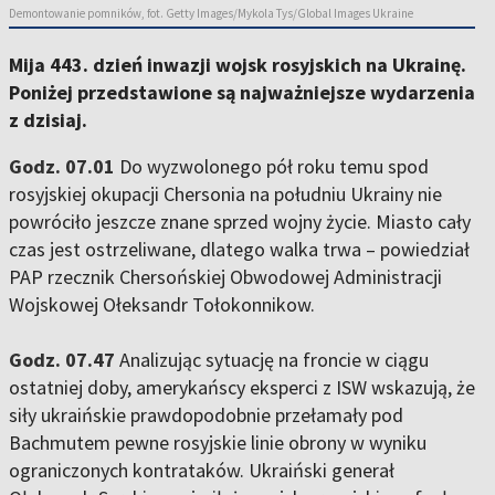
Demontowanie pomników, fot. Getty Images/Mykola Tys/Global Images Ukraine
Mija 443. dzień inwazji wojsk rosyjskich na Ukrainę.
Poniżej przedstawione są najważniejsze wydarzenia
z dzisiaj.
Godz. 07.01
Do wyzwolonego pół roku temu spod
rosyjskiej okupacji Chersonia na południu Ukrainy nie
powróciło jeszcze znane sprzed wojny życie. Miasto cały
czas jest ostrzeliwane, dlatego walka trwa – powiedział
PAP rzecznik Chersońskiej Obwodowej Administracji
Wojskowej Ołeksandr Tołokonnikow.
Godz. 07.47
Analizując sytuację na froncie w ciągu
ostatniej doby, amerykańscy eksperci z ISW wskazują, że
siły ukraińskie prawdopodobnie przełamały pod
Bachmutem pewne rosyjskie linie obrony w wyniku
ograniczonych kontrataków. Ukraiński generał