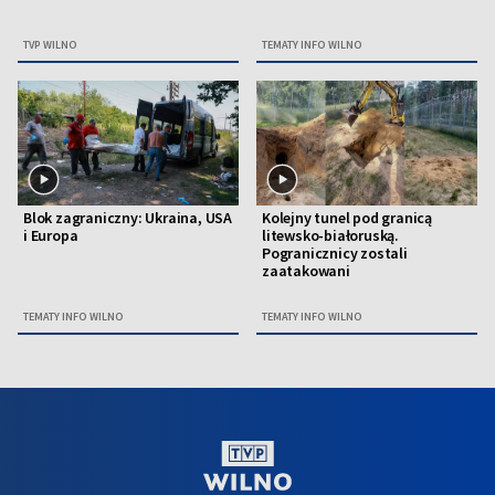
TVP WILNO
TEMATY INFO WILNO
Blok zagraniczny: Ukraina, USA
Kolejny tunel pod granicą
i Europa
litewsko-białoruską.
Pogranicznicy zostali
zaatakowani
TEMATY INFO WILNO
TEMATY INFO WILNO