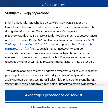
Oferta Handlowa
Dostępność
Szanujemy Twoją prywatność
Moje zgody
Kliknij "Akceptuję i przechodzę do serwisu", aby wyrazić zgody na
Procedura zgłoszeń wewnętrznych
korzystanie z technologii automatycznego śledzenia i zbierania danych,
dostęp do informacji na Twoim urządzeniu końcowym i ich
przechowywanie oraz na przetwarzanie Twoich danych osobowych przez
nas, czyli Telewizję Polską S.A. w likwidacji (zwaną dalej również „TVP”),
Zaufanych Partnerów z IAB* (1201 firm)
oraz pozostałych
Zaufanych
Partnerów TVP (93 firm)
, w celach marketingowych (w tym do
zautomatyzowanego dopasowania reklam do Twoich zainteresowań i
mierzenia ich skuteczności) i pozostałych, które wskazujemy poniżej, a
także zgody na udostępnianie przez nas identyfikatora PPID do Google.
Twoje dane osobowe zbierane podczas odwiedzania przez Ciebie naszych
poszczególnych serwisów
zwanych dalej „Portalem”, w tym informacje
zapisywane za pomocą technologii takich jak: pliki cookie, sygnalizatory
WWW lub innych podobnych technologii umożliwiających świadczenie
dopasowanych i bezpiecznych usług, personalizację treści oraz reklam,
udostępnianie funkcji mediów społecznościowych oraz analizowanie ruchu
Akceptuję i przechodzę do serwisu
w Internecie.
Twoje dane osobowe zbierane podczas odwiedzania przez Ciebie
Ustawienia zaawansowane