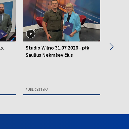
▶
s.
Studio Wilno 31.07.2026 - płk
Studio W
Saulius Nekraševičius
Renata K
Jarosła
Agata Pa
PUBLICYSTYKA
PUBLICYSTY