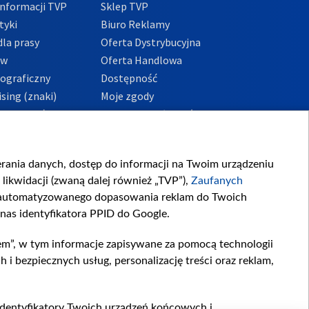
nformacji TVP
Sklep TVP
tyki
Biuro Reklamy
la prasy
Oferta Dystrybucyjna
ów
Oferta Handlowa
tograficzny
Dostępność
sing (znaki)
Moje zgody
Prywatności
Procedura zgłoszeń
wewnętrznych
przeciwdziałania
m i korupcji
ierania danych, dostęp do informacji na Twoim urządzeniu
likwidacji (zwaną dalej również „TVP”),
Zaufanych
zautomatyzowanego dopasowania reklam do Twoich
 nas identyfikatora PPID do Google.
em”, w tym informacje zapisywane za pomocą technologii
 bezpiecznych usług, personalizację treści oraz reklam,
, identyfikatory Twoich urządzeń końcowych i