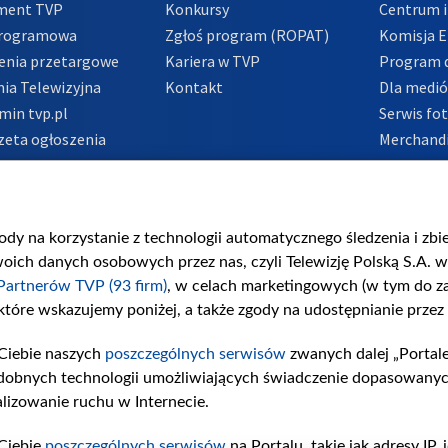
ment TVP
Konkursy
Centrum i
Programowa
Zgłoś program (ROPAT)
Komisja E
enia przetargowe
Kariera w TVP
Program d
ia Telewizyjna
Kontakt
Dla medi
min tvp.pl
Serwis fo
zeta ogłoszenia
Merchandi
acje o nadawcy
Polityka 
Polityka 
nadużycio
gody na korzystanie z technologii automatycznego śledzenia i zb
ch danych osobowych przez nas, czyli Telewizję Polską S.A. w 
Partnerów TVP (93 firm)
, w celach marketingowych (w tym do 
 które wskazujemy poniżej, a także zgody na udostępnianie przez
Ciebie naszych
poszczególnych serwisów
zwanych dalej „Portal
dobnych technologii umożliwiających świadczenie dopasowanych i
lizowanie ruchu w Internecie.
Ciebie
poszczególnych serwisów
na Portalu, takie jak adresy IP