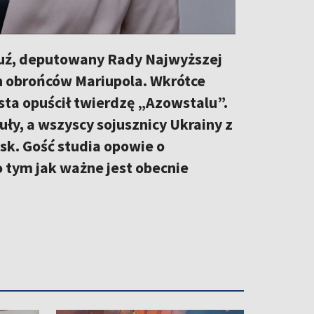
Huź, deputowany Rady Najwyższej
h obrońców Mariupola. Wkrótce
asta opuścił twierdzę „Azowstalu”.
uły, a wszyscy sojusznicy Ukrainy z
sk. Gość studia opowie o
o tym jak ważne jest obecnie