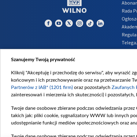
Abona
Rada 
Ogłosz
Akadem
Regula
Telega
Inform
Szanujemy Twoją prywatność
Kliknij "Akceptuję i przechodzę do serwisu", aby wyrazić z
końcowym i ich przechowywanie oraz na przetwarzanie Twoi
Partnerów z IAB* (1201 firm)
oraz pozostałych
Zaufanych 
zainteresowań i mierzenia ich skuteczności) i pozostałych,
Twoje dane osobowe zbierane podczas odwiedzania przez 
takich jak: pliki cookie, sygnalizatory WWW lub innych po
udostępnianie funkcji mediów społecznościowych oraz ana
Twoje dane osobowe zbierane podczas odwiedzania przez 