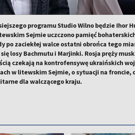
siejszego programu Studio Wilno będzie Ihor 
litewskim Sejmie uczczono pamięć bohaterskic
dy po zaciekłej walce ostatni obrońca tego mi
 się losy Bachmutu i Marjinki. Rosja pręży musk
ścią czekają na kontrofensywę ukraińskich woj
ach w litewskim Sejmie, o sytuacji na froncie, 
itarne dla walczącego kraju.