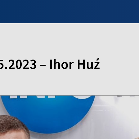
INFO WILNO
WILNO NA DZIEŃ DOBRY
PROGRAMY
ZGŁOŚ
5.2023 – Ihor Huź