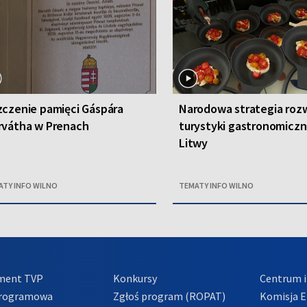
czenie pamięci Gáspára
Narodowa strategia roz
rvátha w Prenach
turystyki gastronomiczn
Litwy
ATY INFO WILNO
TEMATY INFO WILNO
ment TVP
Konkursy
Centrum i
Programowa
Zgłoś program (ROPAT)
Komisja E