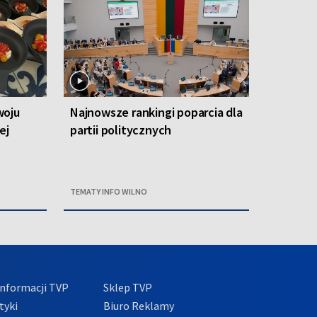
woju
Najnowsze rankingi poparcia dla
ej
partii politycznych
TEMATY INFO WILNO
nformacji TVP
Sklep TVP
tyki
Biuro Reklamy