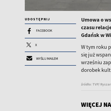
Umowa o wsp
UDOSTĘPNIJ
czasu relacj
FACEBOOK
Gdańsk w Wi
X
W tym roku p
się już wspan
WYŚLIJ MAILEM
wrześniu zap
dorobek kult
źródło:
TVP/ Ryszar
WIĘCEJ NA