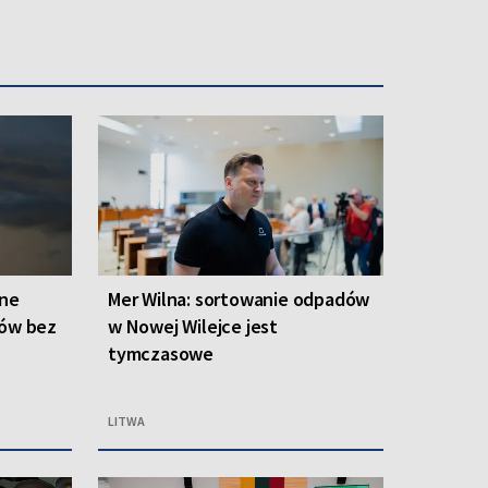
one
Mer Wilna: sortowanie odpadów
ców bez
w Nowej Wilejce jest
tymczasowe
LITWA