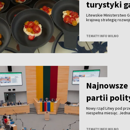
turystyki 
Litewskie Ministerstwo G
krajową strategię rozwo
do końca tego roku we w
innymi partnerami. Celem
gałęzi litewskiej turysty
TEMATY INFO WILNO
granicą.
Najnowsze 
partii poli
Nowy rząd Litwy pod pr
niespełna miesiąc. Jedn
TEMATY INFO WILNO