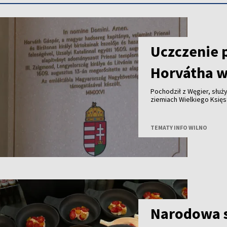
Uczczenie 
Horvátha w
Pochodził z Węgier, służy
ziemiach Wielkiego Księstwa Lite
królewskich dóbr - ponad cztery stu
jego historię przypomina tablica od
Polski i Węgier.
TEMATY INFO WILNO
Narodowa s