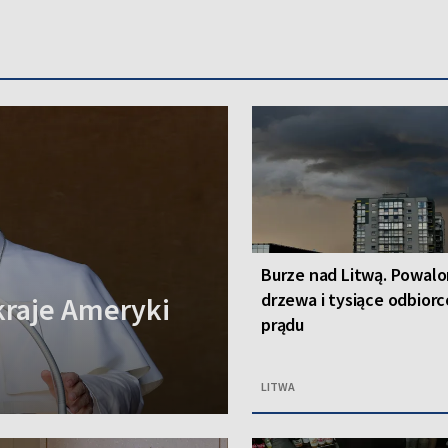
Burze nad Litwą. Powal
drzewa i tysiące odbior
kraje Ameryki
prądu
LITWA