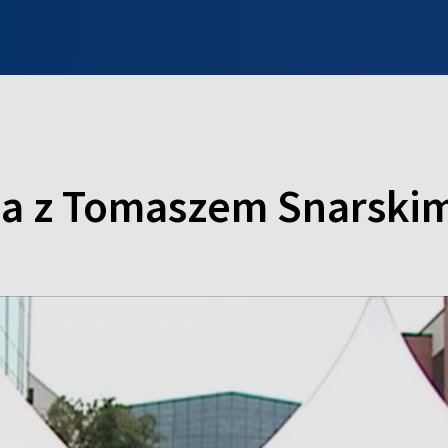
INFO WILNO
WILNO NA DZIEŃ DOBRY
PROGRAMY
ZGŁOŚ
a z Tomaszem Snarski