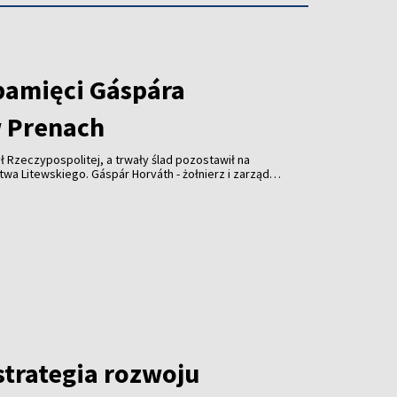
pamięci Gáspára
 Prenach
ł Rzeczypospolitej, a trwały ślad pozostawił na
wskiego. Gáspár Horváth - żołnierz i zarządca
lecia temu wsparł kościół w Prenach. Dziś
słonięta z udziałem przedstawicieli Litwy,
trategia rozwoju