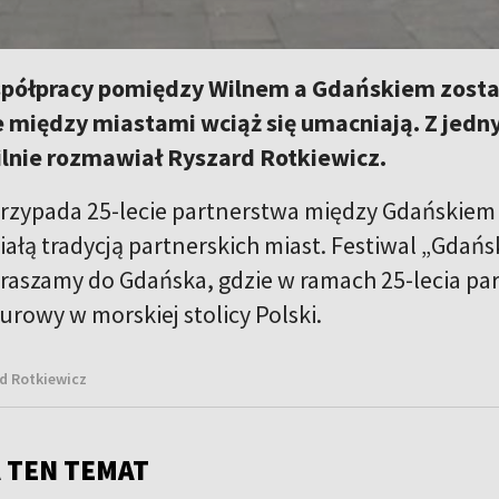
ółpracy pomiędzy Wilnem a Gdańskiem został
e między miastami wciąż się umacniają. Z jed
lnie rozmawiał Ryszard Rotkiewicz.
rzypada 25-lecie partnerstwa między Gdańskiem 
iałą tradycją partnerskich miast. Festiwal „Gdańs
raszamy do Gdańska, gdzie w ramach 25-lecia pa
urowy w morskiej stolicy Polski.
d Rotkiewicz
 TEN TEMAT