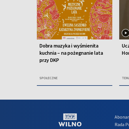
Dobra muzyka i wyśmienita
Ucz
kuchnia – na pożegnanie lata
Ho
przy DKP
SPOŁECZNE
TEM
Abona
Rada 