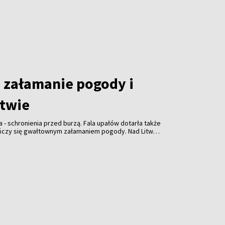
załamanie pogody i
itwie
a - schronienia przed burzą. Fala upałów dotarła także
ończy się gwałtownym załamaniem pogody. Nad Litwą
ulewami, gradem i porywistym wiatrem.