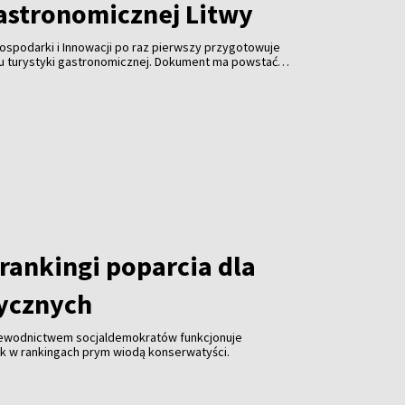
gastronomicznej Litwy
ospodarki i Innowacji po raz pierwszy przygotowuje
ju turystyki gastronomicznej. Dokument ma powstać
spółpracy z branżą gastronomiczną, turystyczną i
 jest uczynienie gastronomii jedną z najważniejszych
ki, zwiększenie jej konkurencyjności i promocja kraju za
rankingi poparcia dla
tycznych
zewodnictwem socjaldemokratów funkcjonuje
ak w rankingach prym wiodą konserwatyści.