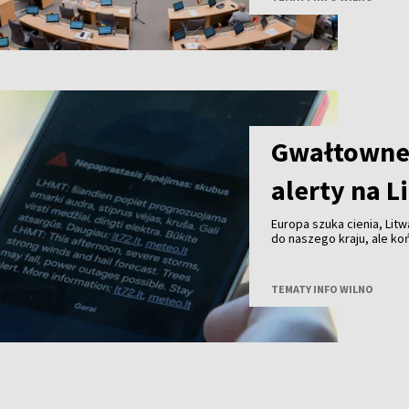
Gwałtowne 
alerty na L
Europa szuka cienia, Litw
do naszego kraju, ale k
przechodzą już burze z 
TEMATY INFO WILNO