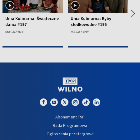
◀
▶
Unia Kulinarna: Świąteczne
Unia Kulinarna: Ryby
U
dania #197
słodkowodne #196
k
MAGAZYNY
MAGAZYNY
M
Abonament TVP
Rada Programowa
Ogłoszenia przetargowe