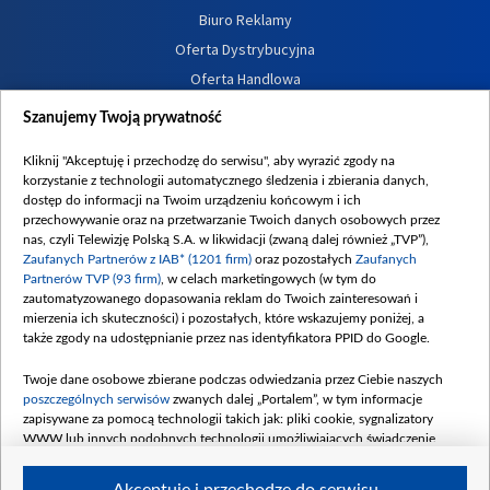
Biuro Reklamy
Oferta Dystrybucyjna
Oferta Handlowa
Dostępność
Szanujemy Twoją prywatność
Moje zgody
Kliknij "Akceptuję i przechodzę do serwisu", aby wyrazić zgody na
Procedura zgłoszeń wewnętrznych
korzystanie z technologii automatycznego śledzenia i zbierania danych,
dostęp do informacji na Twoim urządzeniu końcowym i ich
przechowywanie oraz na przetwarzanie Twoich danych osobowych przez
nas, czyli Telewizję Polską S.A. w likwidacji (zwaną dalej również „TVP”),
Zaufanych Partnerów z IAB* (1201 firm)
oraz pozostałych
Zaufanych
Partnerów TVP (93 firm)
, w celach marketingowych (w tym do
zautomatyzowanego dopasowania reklam do Twoich zainteresowań i
mierzenia ich skuteczności) i pozostałych, które wskazujemy poniżej, a
także zgody na udostępnianie przez nas identyfikatora PPID do Google.
Twoje dane osobowe zbierane podczas odwiedzania przez Ciebie naszych
poszczególnych serwisów
zwanych dalej „Portalem”, w tym informacje
zapisywane za pomocą technologii takich jak: pliki cookie, sygnalizatory
WWW lub innych podobnych technologii umożliwiających świadczenie
dopasowanych i bezpiecznych usług, personalizację treści oraz reklam,
udostępnianie funkcji mediów społecznościowych oraz analizowanie ruchu