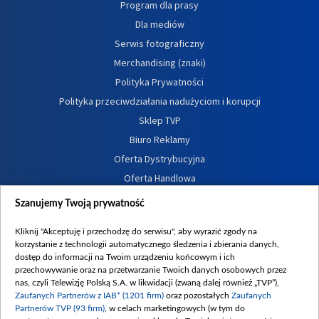
Program dla prasy
Dla mediów
Serwis fotograficzny
Merchandising (znaki)
Polityka Prywatności
Polityka przeciwdziałania nadużyciom i korupcji
Sklep TVP
Biuro Reklamy
Oferta Dystrybucyjna
Oferta Handlowa
Dostępność
Szanujemy Twoją prywatność
Moje zgody
Kliknij "Akceptuję i przechodzę do serwisu", aby wyrazić zgody na
Procedura zgłoszeń wewnętrznych
korzystanie z technologii automatycznego śledzenia i zbierania danych,
dostęp do informacji na Twoim urządzeniu końcowym i ich
przechowywanie oraz na przetwarzanie Twoich danych osobowych przez
nas, czyli Telewizję Polską S.A. w likwidacji (zwaną dalej również „TVP”),
Zaufanych Partnerów z IAB* (1201 firm)
oraz pozostałych
Zaufanych
Partnerów TVP (93 firm)
, w celach marketingowych (w tym do