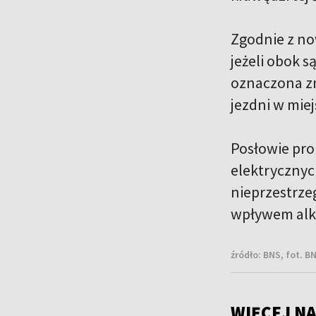
Zgodnie z no
jeżeli obok s
oznaczona zn
jezdni w mie
Posłowie pro
elektrycznyc
nieprzestrze
wpływem alk
źródło:
BNS, fot. B
WIĘCEJ NA