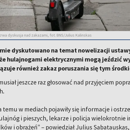
trwa dyskusja nad zakazami, fot. BNS/Julius Kalinskas
ejmie dyskutowano na temat nowelizacji ustawy
że hulajnogami elektrycznymi mogą jeździć wył
iązuje również zakaz poruszania się tym środk
musiał jeszcze raz głosować nad przyjęciem pop
h.
ta temu w mediach pojawiły się informacje i ostr
ajnóg i pieszych, lekarze i policja wielokrotnie 
ków i obrażeń” – powiedział Julius Sabatauskas, 