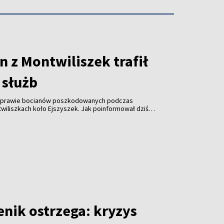
 z Montwiliszek trafił
 służb
 sprawie bocianów poszkodowanych podczas
wiliszkach koło Ejszyszek. Jak poinformował dziś
i pan Krzysztof Gotowiecki, wczoraj wieczorem
ejsce i zabrały żywego, rannego bociana.
enik ostrzega: kryzys