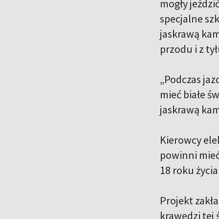
mogły jeździć
specjalne sz
jaskrawą kam
przodu i z tył
„Podczas jaz
mieć białe św
jaskrawą kam
Kierowcy ele
powinni mieć
18 roku życi
Projekt zakła
krawędzi tej 