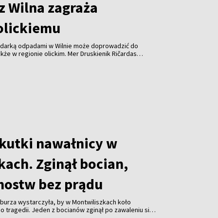
z Wilna zagraża
olickiemu
odarką odpadami w Wilnie może doprowadzić do
kże w regionie olickim. Mer Druskienik Ričardas
 od początku sierpnia Wileńska Elektrociepłownia
uje już do spalania odpadów z tego regionu.
skutki nawałnicy w
kach. Zginął bocian,
mostw bez prądu
burza wystarczyła, by w Montwiliszkach koło
 tragedii. Jeden z bocianów zginął po zawaleniu się
azda. Gwałtowne nawałnice, które przeszły nad Litwą,