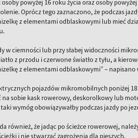
 osoby powyżej 16 roku życia oraz osoby powyżej 
kolenie. Oprócz tego zaznaczono, że podczas jaz
izelkę z elementami odblaskowymi lub mieć dział
u.
dy w ciemności lub przy słabej widoczności mikr
iatło z przodu i czerwone światło z tyłu, a kier
izelkę z elementami odblaskowymi” – napisano w
ktrycznych pojazdów mikromobilnych poniżej 18 
 na sobie kask rowerowy, deskorolkowy lub mot
a taki wymóg obowiązywałby podczas jazdy po jez
da również, że ​​jadąc po ścieżce rowerowej, należy
ścieżki i nie stwarzać zagrożenia dla pieszych.