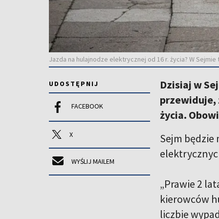
Jazda na hulajnodze elektrycznej od 16 r. życia? W Sejmie 
Dzisiaj w S
UDOSTĘPNIJ
przewiduje, 
FACEBOOK
życia. Obow
X
Sejm będzie 
elektrycznyc
WYŚLIJ MAILEM
„Prawie 2 la
kierowców hul
liczbie wypad