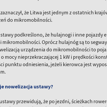
aznaczył, że Litwa jest jednym z ostatnich krajó
eń do mikromobilności.
ustawy podkreślono, że hulajnogi i inne pojazdy
 mikromobilności. Oprócz hulajnóg są to segwaye
welizacją urządzenia do mikromobilności to poj
 o mocy nieprzekraczającej 1 kW i prędkości kons
i punktu odniesienia, jeżeli kierowca jest wypos
cm.
je nowelizacja ustawy?
ustawy przewidują, że po jezdni, ścieżkach row