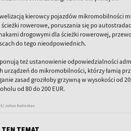
welizacją kierowcy pojazdów mikromobilności mie
ą ścieżki rowerowe, poruszania się po autostradach
akami drogowymi dla ścieżki rowerowej, przewo
jscach do tego nieodpowiednich.
ponują też ustanowienie odpowiedzialności admi
h urządzeń do mikromobilności, którzy łamią prz
ganie zasad groziłoby grzywną w wysokości od 20
oholu od 80 do 200 EUR.
NS/ Julius Kalinskas
 TEN TEMAT