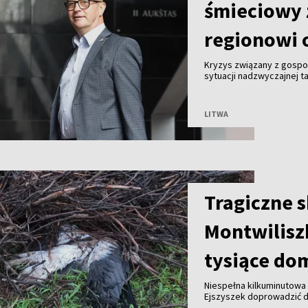
śmieciowy 
regionowi 
Kryzys związany z gosp
sytuacji nadzwyczajnej ta
Malinauskas alarmuje, że
Kogeneracyjna nie przyjm
LITWA
Tragiczne 
Montwilisz
tysiące do
Niespełna kilkuminutowa 
Ejszyszek doprowadzić do
części wieloletniego gni