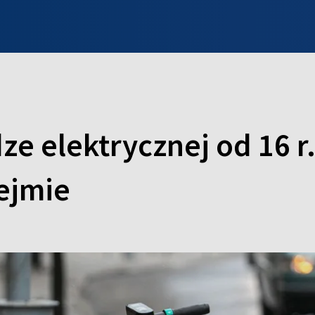
INFO WILNO
WILNO NA DZIEŃ DOBRY
PROGRAMY
ZGŁOŚ
e elektrycznej od 16 r.
ejmie