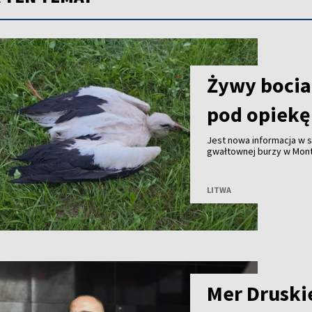
Żywy bocian
pod opiekę
Jest nowa informacja w
gwałtownej burzy w Mont
mieszkaniec miejscowośc
służby przyjechały na mi
LITWA
Mer Druski