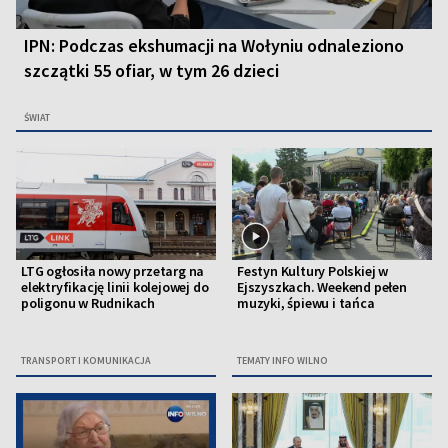
IPN: Podczas ekshumacji na Wołyniu odnaleziono
szczątki 55 ofiar, w tym 26 dzieci
ŚWIAT
LTG ogłosiła nowy przetarg na
Festyn Kultury Polskiej w
elektryfikację linii kolejowej do
Ejszyszkach. Weekend pełen
poligonu w Rudnikach
muzyki, śpiewu i tańca
TRANSPORT I KOMUNIKACJA
TEMATY INFO WILNO