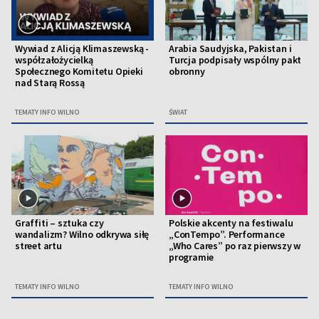
Wywiad z Alicją Klimaszewską -
Arabia Saudyjska, Pakistan i
współzałożycielką
Turcja podpisały wspólny pakt
Społecznego Komitetu Opieki
obronny
nad Starą Rossą
TEMATY INFO WILNO
ŚWIAT
Graffiti – sztuka czy
Polskie akcenty na festiwalu
wandalizm? Wilno odkrywa siłę
„ConTempo”. Performance
street artu
„Who Cares” po raz pierwszy w
programie
TEMATY INFO WILNO
TEMATY INFO WILNO