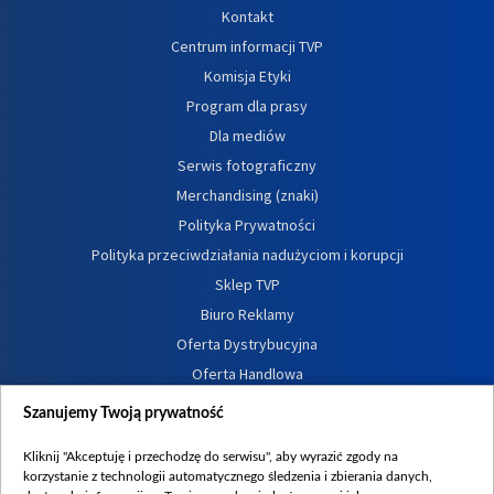
Kontakt
Centrum informacji TVP
Komisja Etyki
Program dla prasy
Dla mediów
Serwis fotograficzny
Merchandising (znaki)
Polityka Prywatności
Polityka przeciwdziałania nadużyciom i korupcji
Sklep TVP
Biuro Reklamy
Oferta Dystrybucyjna
Oferta Handlowa
Dostępność
Szanujemy Twoją prywatność
Moje zgody
Kliknij "Akceptuję i przechodzę do serwisu", aby wyrazić zgody na
Procedura zgłoszeń wewnętrznych
korzystanie z technologii automatycznego śledzenia i zbierania danych,