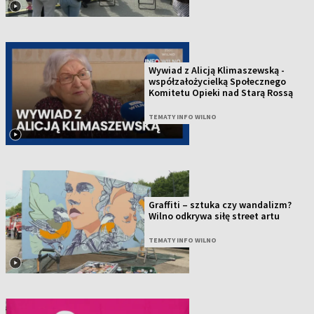
Wywiad z Alicją Klimaszewską -
współzałożycielką Społecznego
Komitetu Opieki nad Starą Rossą
TEMATY INFO WILNO
Graffiti – sztuka czy wandalizm?
Wilno odkrywa siłę street artu
TEMATY INFO WILNO