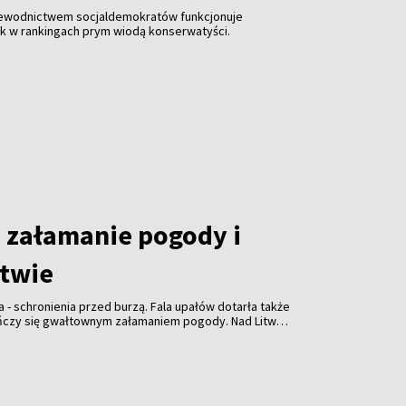
zewodnictwem socjaldemokratów funkcjonuje
ak w rankingach prym wiodą konserwatyści.
załamanie pogody i
itwie
a - schronienia przed burzą. Fala upałów dotarła także
ończy się gwałtownym załamaniem pogody. Nad Litwą
ulewami, gradem i porywistym wiatrem.