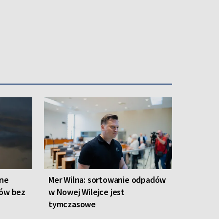
one
Mer Wilna: sortowanie odpadów
ców bez
w Nowej Wilejce jest
tymczasowe