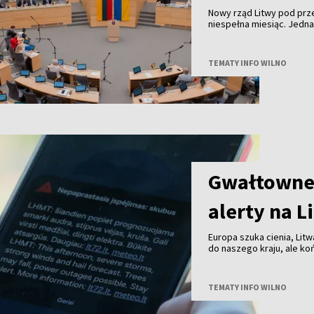
Nowy rząd Litwy pod pr
niespełna miesiąc. Jedn
TEMATY INFO WILNO
Gwałtowne 
alerty na L
Europa szuka cienia, Litw
do naszego kraju, ale k
przechodzą już burze z 
TEMATY INFO WILNO