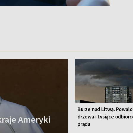
Burze nad Litwą. Powal
drzewa i tysiące odbior
kraje Ameryki
prądu