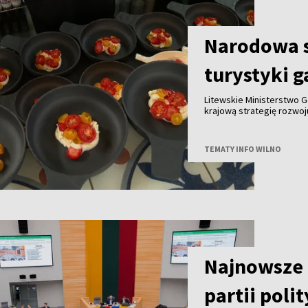
Narodowa s
turystyki 
Litewskie Ministerstwo G
krajową strategię rozwo
do końca tego roku we w
innymi partnerami. Celem
gałęzi litewskiej turysty
TEMATY INFO WILNO
granicą.
Najnowsze 
partii poli