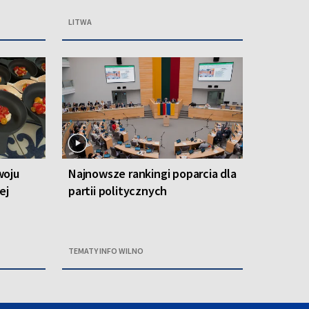
LITWA
woju
Najnowsze rankingi poparcia dla
ej
partii politycznych
TEMATY INFO WILNO