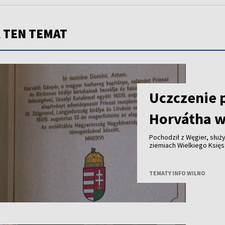
 TEN TEMAT
Uczczenie 
Horvátha w
Pochodził z Węgier, służy
ziemiach Wielkiego Księstwa Lite
królewskich dóbr - ponad cztery stu
jego historię przypomina tablica od
Polski i Węgier.
TEMATY INFO WILNO