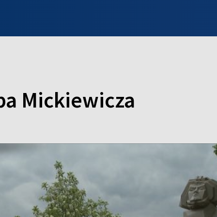
INFO WILNO
WILNO NA DZIEŃ DOBRY
PROGRAMY
ZGŁOŚ
a Mickiewicza