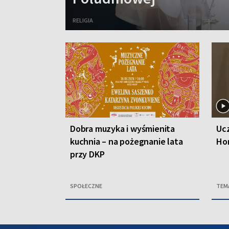
RELIGIA
Dobra muzyka i wyśmienita
Ucz
kuchnia – na pożegnanie lata
Ho
przy DKP
SPOŁECZNE
TEM