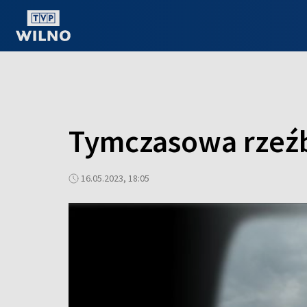
OGLĄDAJ ONLINE
Tymczasowa rzeźb
16.05.2023, 18:05