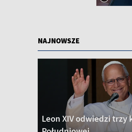
NAJNOWSZE
Leon XIV odwiedzi trzy 
Południowej