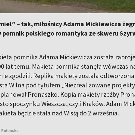
ie!” – tak, miłośnicy Adama Mickiewicza żegna
pomnik polskiego romantyka ze skweru Szyrw
ieta pomnika Adama Mickiewicza została zaproj
0 lat temu. Makieta pomnika stanęła wówczas na
 nie zgodzili. Replika makiety została odtworzon
a Wilna pod tytułem „Niezrealizowane projekty 
ż planował Pronaszko. Kopia makiety rzeźby Pro
sto spoczynku Wieszcza, czyli Kraków. Adam Mic
akieta będzie stała nad Wisłą do 2 września.
a Połońska