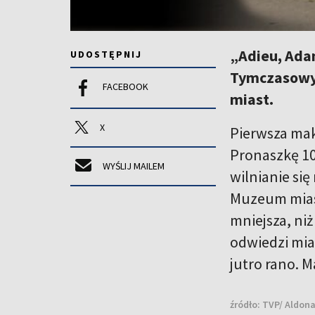
„Adieu, Adam
UDOSTĘPNIJ
Tymczasowy 
FACEBOOK
miast.
X
Pierwsza mak
Pronaszkę 10
WYŚLIJ MAILEM
wilnianie się
Muzeum miast
mniejsza, ni
odwiedzi mia
jutro rano. M
źródło:
TVP/ Aldon