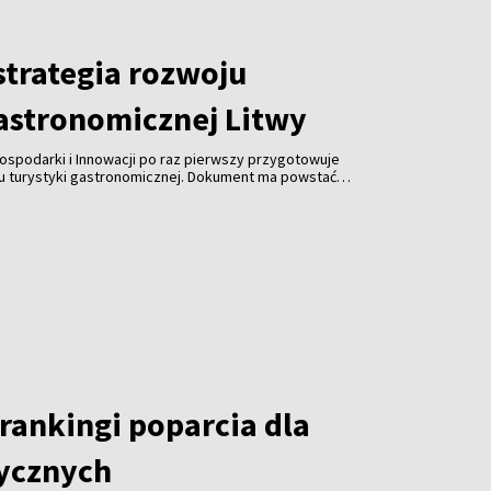
trategia rozwoju
gastronomicznej Litwy
ospodarki i Innowacji po raz pierwszy przygotowuje
ju turystyki gastronomicznej. Dokument ma powstać
spółpracy z branżą gastronomiczną, turystyczną i
 jest uczynienie gastronomii jedną z najważniejszych
ki, zwiększenie jej konkurencyjności i promocja kraju za
rankingi poparcia dla
tycznych