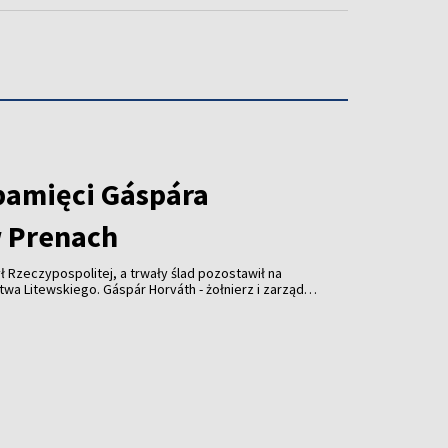
pamięci Gáspára
 Prenach
ł Rzeczypospolitej, a trwały ślad pozostawił na
wskiego. Gáspár Horváth - żołnierz i zarządca
lecia temu wsparł kościół w Prenach. Dziś
słonięta z udziałem przedstawicieli Litwy,