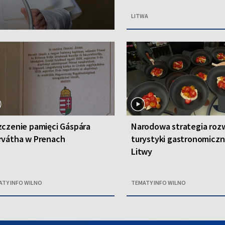
LITWA
czenie pamięci Gáspára
Narodowa strategia roz
rvátha w Prenach
turystyki gastronomiczn
Litwy
ATY INFO WILNO
TEMATY INFO WILNO