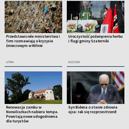
Przedstawiciele ministerstwa i
Uroczystość poświęcenia herbu
firm rozmawiają o kryzysie
i flagi gminy Szaterniki
śmieciowym w Wilnie
LITWA
KULTURA
Renowacja zamku w
Syn Bidena o stanie zdrowia
Norwiliszkach nabiera tempa.
ojca: rak się rozprzestrzenił
Powstają nowe udogodnienia
dla turystów