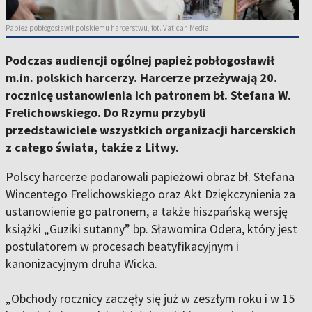
Papież pobłogosławił polskiemu harcerstwu, fot. Vatican Media
Podczas audiencji ogólnej papież pobłogosławił
m.in. polskich harcerzy. Harcerze przeżywają 20.
rocznicę ustanowienia ich patronem bł. Stefana W.
Frelichowskiego. Do Rzymu przybyli
przedstawiciele wszystkich organizacji harcerskich
z całego świata, także z Litwy.
Polscy harcerze podarowali papieżowi obraz bł. Stefana
Wincentego Frelichowskiego oraz Akt Dziękczynienia za
ustanowienie go patronem, a także hiszpańską wersję
książki „Guziki sutanny” bp. Sławomira Odera, który jest
postulatorem w procesach beatyfikacyjnym i
kanonizacyjnym druha Wicka.
„Obchody rocznicy zaczęły się już w zeszłym roku i w 15