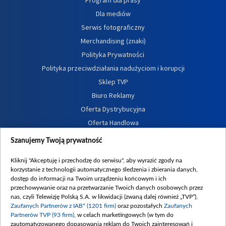
Dla mediów
Serwis fotograficzny
Merchandising (znaki)
Polityka Prywatności
Polityka przeciwdziałania nadużyciom i korupcji
Sklep TVP
Biuro Reklamy
Oferta Dystrybucyjna
Oferta Handlowa
Dostępność
Szanujemy Twoją prywatność
Moje zgody
Kliknij "Akceptuję i przechodzę do serwisu", aby wyrazić zgody na
Procedura zgłoszeń wewnętrznych
korzystanie z technologii automatycznego śledzenia i zbierania danych,
dostęp do informacji na Twoim urządzeniu końcowym i ich
przechowywanie oraz na przetwarzanie Twoich danych osobowych przez
nas, czyli Telewizję Polską S.A. w likwidacji (zwaną dalej również „TVP”),
Zaufanych Partnerów z IAB* (1201 firm)
oraz pozostałych
Zaufanych
Partnerów TVP (93 firm)
, w celach marketingowych (w tym do
zautomatyzowanego dopasowania reklam do Twoich zainteresowań i