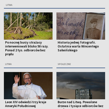
LITWA
Po nocnej burzy strażacy
Historia jednej fotografii.
interweniowali blisko 50 razy.
Ostatnia warta Wincentego
Ponad 2 tys. odbiorców bez
Salwińskiego
prądu
LITWA
SPOŁECZNE
Leon XIV odwiedzi trzy kraje
Burze nad Litwą. Powalone
Ameryki Południowej
drzewa i tysiące odbiorców bez