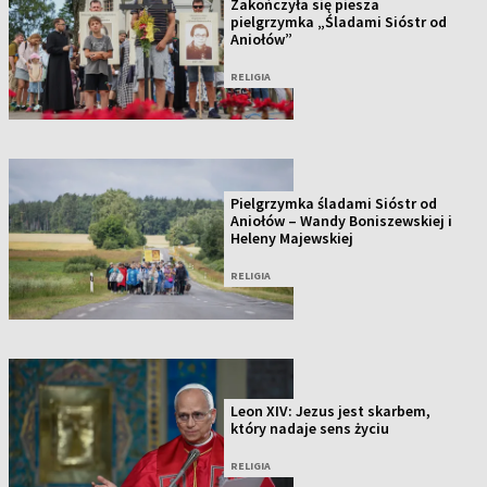
Zakończyła się piesza
pielgrzymka „Śladami Sióstr od
Aniołów”
RELIGIA
Pielgrzymka śladami Sióstr od
Aniołów – Wandy Boniszewskiej i
Heleny Majewskiej
RELIGIA
Leon XIV: Jezus jest skarbem,
który nadaje sens życiu
RELIGIA