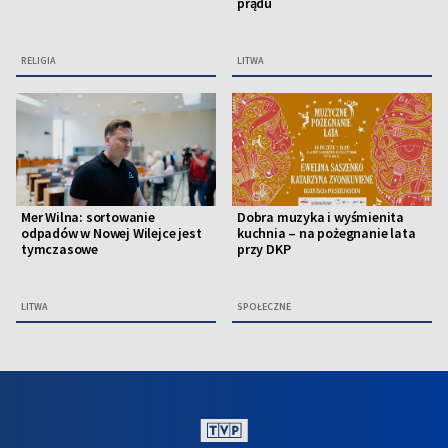
prądu
RELIGIA
LITWA
Mer Wilna: sortowanie
Dobra muzyka i wyśmienita
odpadów w Nowej Wilejce jest
kuchnia – na pożegnanie lata
tymczasowe
przy DKP
LITWA
SPOŁECZNE