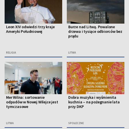
Leon XIV odwiedzi trzy kraje
Burze nad Litwą. Powalone
Ameryki Południowej
drzewa i tysiące odbiorców bez
prądu
RELIGIA
LITWA
Mer Wilna: sortowanie
Dobra muzyka i wyśmienita
odpadów w Nowej Wilejce jest
kuchnia – na pożegnanie lata
tymczasowe
przy DKP
LITWA
SPOŁECZNE