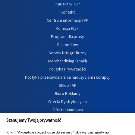
Kariera w TVP
Kontakt
Centrum informacji TVP
Komisja Etyki
Program dla prasy
Dla mediów
Serwis fotograficzny
Merchandising (znaki)
Polityka Prywatności
Polityka przeciwdziałania nadużyciom i korupcji
Sklep TVP
Biuro Reklamy
Oferta Dystrybucyjna
Oferta Handlowa
Dostępność
Szanujemy Twoją prywatność
Moje zgody
Kliknij "Akceptuję i przechodzę do serwisu", aby wyrazić zgody na
Procedura zgłoszeń wewnętrznych