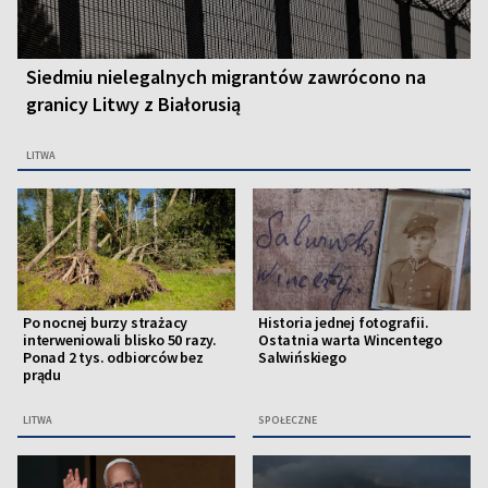
Siedmiu nielegalnych migrantów zawrócono na
granicy Litwy z Białorusią
LITWA
Po nocnej burzy strażacy
Historia jednej fotografii.
interweniowali blisko 50 razy.
Ostatnia warta Wincentego
Ponad 2 tys. odbiorców bez
Salwińskiego
prądu
LITWA
SPOŁECZNE