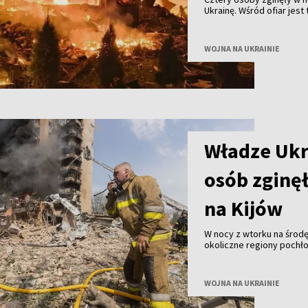
Ukrainę. Wśród ofiar jes
sobotę, 8 sierpnia, prez
WOJNA NA UKRAINIE
Władze Ukr
osób zginęł
na Kijów
W nocy z wtorku na środę 
okoliczne regiony pochłon
ranne – poinformowały w
WOJNA NA UKRAINIE