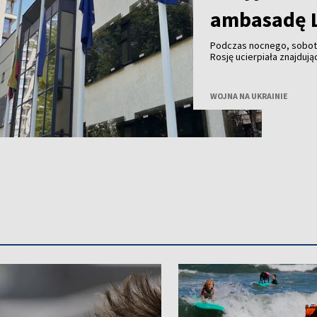
ambasadę L
Podczas nocnego, sobot
Rosję ucierpiała znajduj
minister spraw zagranicz
WOJNA NA UKRAINIE