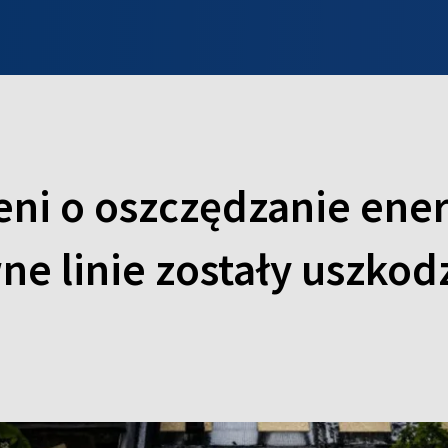
INFO WILNO
WILNO NA DZIEŃ DOBRY
PROGRAMY
ZGŁOŚ
eni o oszczędzanie ener
e linie zostały uszkod