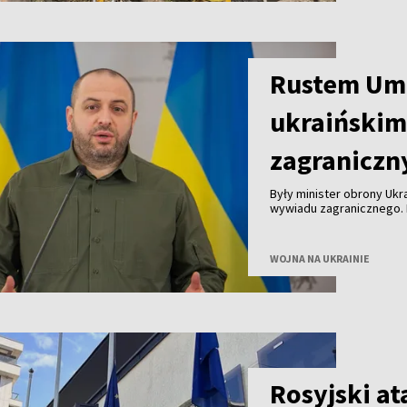
Rustem Um
ukraiński
zagranicz
Były minister obrony Uk
wywiadu zagranicznego. 
Zełenski podczas wystąp
WOJNA NA UKRAINIE
Rosyjski at