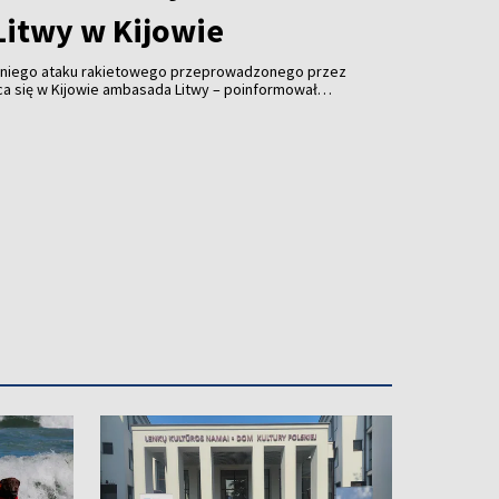
itwy w Kijowie
niego ataku rakietowego przeprowadzonego przez
ąca się w Kijowie ambasada Litwy – poinformował
nych Kęstutis Budrys.