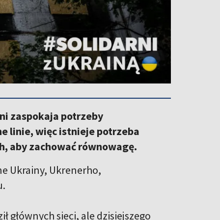
łni zaspokaja potrzeby
linie, więc istnieje potrzeba
ch, aby zachować równowagę.
e Ukrainy, Ukrenerho,
u.
ł głównych sieci, ale dzisiejszego