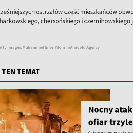
ześniejszych ostrzałów część mieszkańców obwo
harkowskiego, chersońskiego i czernihowskiego 
Getty Images/Muhammed Enes Yildirim/Anadolu Agency
 TEN TEMAT
Nocny atak
ofiar trzyl
Cztery osoby zginęły w n