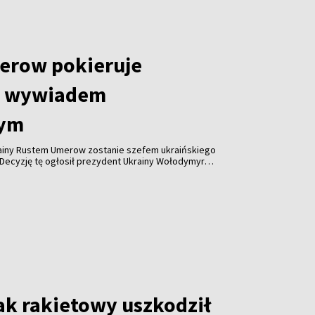
erow pokieruje
m wywiadem
nym
rainy Rustem Umerow zostanie szefem ukraińskiego
Decyzję tę ogłosił prezydent Ukrainy Wołodymyr
ienia telewizyjnego.
ak rakietowy uszkodził