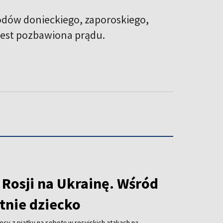
dów donieckiego, zaporoskiego,
jest pozbawiona prądu.
 Rosji na Ukrainę. Wśród
etnie dziecko
ocy z piątku na sobotę w rosyjskich atakach na