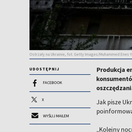
Ostrzały na Ukrainie, fot. Getty Images/Muhammed Enes Y
Produkcja en
UDOSTĘPNIJ
konsumentów,
FACEBOOK
oszczędzani
X
Jak pisze Uk
poinformował
WYŚLIJ MAILEM
„Kolejny nocn