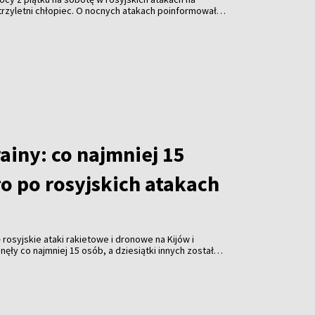
t trzyletni chłopiec. O nocnych atakach poinformował w
ydent Ukrainy Wołodymyr Zełenski.
ainy: co najmniej 15
o po rosyjskich atakach
rosyjskie ataki rakietowe i dronowe na Kijów i
ęły co najmniej 15 osób, a dziesiątki innych zostały
e wtorek władze.