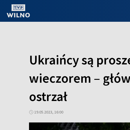
OGLĄDAJ ONLINE
Ukraińcy są prosz
wieczorem – główn
ostrzał
19.05.2023, 16:00