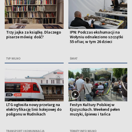
Trzy jajka za książkę. Dlaczego
IPN: Podczas ekshumacji na
pisarze mówią: dość?
Wołyniu odnaleziono szczątki
55 ofiar, w tym 26 dzieci
TVP WILNO
ŚWIAT
LTG ogłosiła nowy przetarg na
Festyn Kultury Polskiej w
elektryfikację linii kolejowej do
Ejszyszkach. Weekend pełen
poligonu w Rudnikach
muzyki, śpiewu i tańca
TRANSPORT I KOMUNIKACJA
TEMATY INFO WILNO