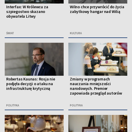
Interfax: W Królewcu za
Wilno chce przywrócić do życia
szpiegostwo skazano
zabytkowy hangar nad Wilią
obywatela Litwy
ŚWIAT
KULTURA
Robertas Kaunas: Rosja nie
Zmiany w programach
podjęła decyzji o ataku na
nauczania mniejszości
infrastrukturę krytyczną
narodowych. Premier
zapowiada przegląd autorów
POLITYKA
POLITYKA