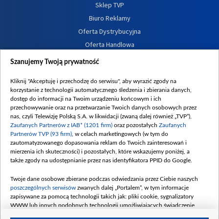
Sklep TVP
Biuro Reklamy
Oferta Dystrybucyjna
Oferta Handlowa
Dostępność
Szanujemy Twoją prywatność
Moje zgody
Kliknij "Akceptuję i przechodzę do serwisu", aby wyrazić zgody na
Procedura zgłoszeń wewnętrznych
korzystanie z technologii automatycznego śledzenia i zbierania danych,
dostęp do informacji na Twoim urządzeniu końcowym i ich
przechowywanie oraz na przetwarzanie Twoich danych osobowych przez
nas, czyli Telewizję Polską S.A. w likwidacji (zwaną dalej również „TVP”),
Zaufanych Partnerów z IAB* (1201 firm)
oraz pozostałych
Zaufanych
Partnerów TVP (93 firm)
, w celach marketingowych (w tym do
zautomatyzowanego dopasowania reklam do Twoich zainteresowań i
mierzenia ich skuteczności) i pozostałych, które wskazujemy poniżej, a
także zgody na udostępnianie przez nas identyfikatora PPID do Google.
Twoje dane osobowe zbierane podczas odwiedzania przez Ciebie naszych
poszczególnych serwisów
zwanych dalej „Portalem”, w tym informacje
zapisywane za pomocą technologii takich jak: pliki cookie, sygnalizatory
WWW lub innych podobnych technologii umożliwiających świadczenie
dopasowanych i bezpiecznych usług, personalizację treści oraz reklam,