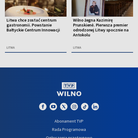
Litwa chce zostać centrum
Wilno żegna Kazimirę
gastronomii. Powstanie
Prunskienė. Pierwsza premier
Bałtyckie Centrum Innowacji
odrodzonej Litwy spocznie na
Antokolu
LITWA
LITWA
Abonament TVP
Rada Programowa
Ogłoszenia przetargowe