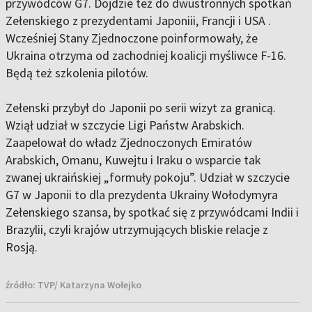
przywódców G7. Dojdzie też do dwustronnych spotkań
Zełenskiego z prezydentami Japoniii, Francji i USA .
Wcześniej Stany Zjednoczone poinformowały, że
Ukraina otrzyma od zachodniej koalicji myśliwce F-16.
Będą też szkolenia pilotów.
Zełenski przybył do Japonii po serii wizyt za granicą.
Wziął udział w szczycie Ligi Państw Arabskich.
Zaapelował do władz Zjednoczonych Emiratów
Arabskich, Omanu, Kuwejtu i Iraku o wsparcie tak
zwanej ukraińskiej „formuły pokoju”. Udział w szczycie
G7 w Japonii to dla prezydenta Ukrainy Wołodymyra
Zełenskiego szansa, by spotkać się z przywódcami Indii i
Brazylii, czyli krajów utrzymujących bliskie relacje z
Rosją.
źródło:
TVP/ Katarzyna Wołejko