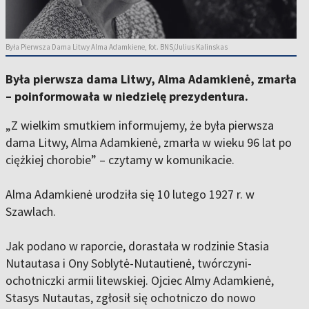
Była Pierwsza Dama Litwy Alma Adamkiene, fot. BNS/Julius Kalinskas
Była pierwsza dama Litwy, Alma Adamkienė, zmarła
– poinformowała w niedzielę prezydentura.
„Z wielkim smutkiem informujemy, że była pierwsza
dama Litwy, Alma Adamkienė, zmarła w wieku 96 lat po
ciężkiej chorobie” – czytamy w komunikacie.
Alma Adamkienė urodziła się 10 lutego 1927 r. w
Szawlach.
Jak podano w raporcie, dorastała w rodzinie Stasia
Nutautasa i Ony Soblytė-Nutautienė, twórczyni-
ochotniczki armii litewskiej. Ojciec Almy Adamkienė,
Stasys Nutautas, zgłosił się ochotniczo do nowo