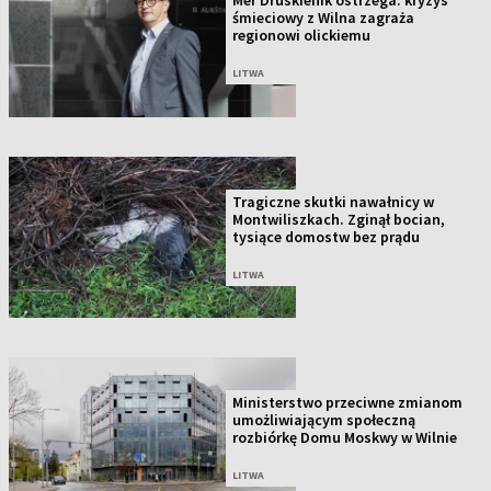
Mer Druskienik ostrzega: kryzys
śmieciowy z Wilna zagraża
regionowi olickiemu
LITWA
Tragiczne skutki nawałnicy w
Montwiliszkach. Zginął bocian,
tysiące domostw bez prądu
LITWA
Ministerstwo przeciwne zmianom
umożliwiającym społeczną
rozbiórkę Domu Moskwy w Wilnie
LITWA