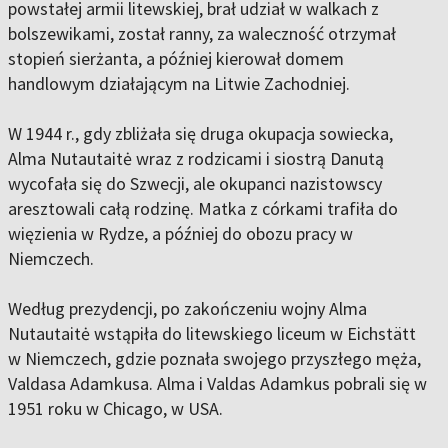
powstałej armii litewskiej, brał udział w walkach z
bolszewikami, został ranny, za waleczność otrzymał
stopień sierżanta, a później kierował domem
handlowym działającym na Litwie Zachodniej.
W 1944 r., gdy zbliżała się druga okupacja sowiecka,
Alma Nutautaitė wraz z rodzicami i siostrą Danutą
wycofała się do Szwecji, ale okupanci nazistowscy
aresztowali całą rodzinę. Matka z córkami trafiła do
więzienia w Rydze, a później do obozu pracy w
Niemczech.
Według prezydencji, po zakończeniu wojny Alma
Nutautaitė wstąpiła do litewskiego liceum w Eichstätt
w Niemczech, gdzie poznała swojego przyszłego męża,
Valdasa Adamkusa. Alma i Valdas Adamkus pobrali się w
1951 roku w Chicago, w USA.