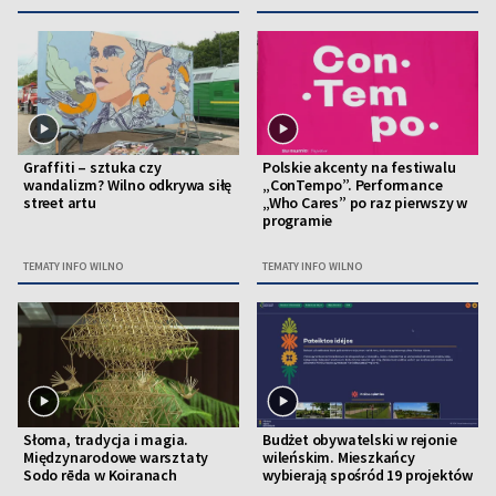
Graffiti – sztuka czy
Polskie akcenty na festiwalu
wandalizm? Wilno odkrywa siłę
„ConTempo”. Performance
street artu
„Who Cares” po raz pierwszy w
programie
TEMATY INFO WILNO
TEMATY INFO WILNO
Słoma, tradycja i magia.
Budżet obywatelski w rejonie
Międzynarodowe warsztaty
wileńskim. Mieszkańcy
Sodo rēda w Koiranach
wybierają spośród 19 projektów