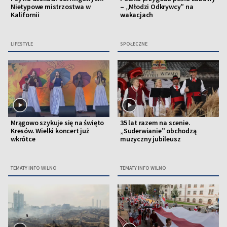
Nietypowe mistrzostwa w
– „Młodzi Odkrywcy” na
Kalifornii
wakacjach
LIFESTYLE
SPOŁECZNE
Mrągowo szykuje się na święto
35 lat razem na scenie.
Kresów. Wielki koncert już
„Suderwianie” obchodzą
wkrótce
muzyczny jubileusz
TEMATY INFO WILNO
TEMATY INFO WILNO