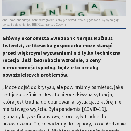
Analiza ekonomisty: Rosnące zagrożenia stojące przed litewską gospodarką wymagają
uwagi i działania, fot. BNS/Žygimantas Gedvila
Główny ekonomista Swedbank Nerijus Mačiulis
twierdzi, że litewska gospodarka może stanąć
przed większymi wyzwaniami niż tylko techniczna
recesja. Jeśli bezrobocie wzrośnie, a ceny
nieruchomości spadną, będzie to oznaką
poważniejszych problemów.
„Może dojść do kryzysu, ale powinniśmy pamiętać, jaka
jest jego definicja. Jest to nieoczekiwana sytuacja,
która jest trudna do opanowania, sytuacja, z której nie
ma łatwego wyjścia. Była pandemia [COVID-19],
globalny kryzys finansowy, które były trudne do
przewidzenia. To, co widzimy do tej pory, to ochłodzenie
litewskiej gospodarki. Niektóre sektory doświadczają