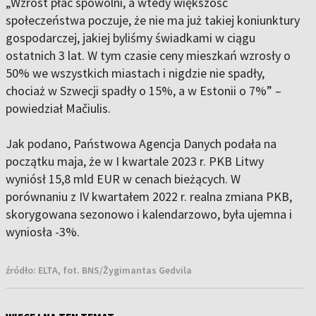
„Wzrost płac spowolni, a wtedy większość
społeczeństwa poczuje, że nie ma już takiej koniunktury
gospodarczej, jakiej byliśmy świadkami w ciągu
ostatnich 3 lat. W tym czasie ceny mieszkań wzrosły o
50% we wszystkich miastach i nigdzie nie spadły,
chociaż w Szwecji spadły o 15%, a w Estonii o 7%” –
powiedział Mačiulis.
Jak podano, Państwowa Agencja Danych podała na
początku maja, że w I kwartale 2023 r. PKB Litwy
wyniósł 15,8 mld EUR w cenach bieżących. W
porównaniu z IV kwartałem 2022 r. realna zmiana PKB,
skorygowana sezonowo i kalendarzowo, była ujemna i
wyniosła -3%.
źródło:
ELTA, fot. BNS/Žygimantas Gedvila