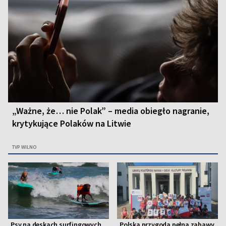
„Ważne, że… nie Polak” – media obiegło nagranie,
krytykujące Polaków na Litwie
TVP WILNO
Psy na deskach surfingowych.
Polska przygoda pełna zabawy