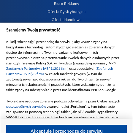
Biuro Reklamy
Oferta Dystrybucyjna
Oferta Handlowa
Dostępność
Szanujemy Twoją prywatność
Moje zgody
Kliknij "Akceptuję i przechodzę do serwisu", aby wyrazić zgody na
Procedura zgłoszeń wewnętrznych
korzystanie z technologii automatycznego śledzenia i zbierania danych,
dostęp do informacji na Twoim urządzeniu końcowym i ich
przechowywanie oraz na przetwarzanie Twoich danych osobowych przez
nas, czyli Telewizję Polską S.A. w likwidacji (zwaną dalej również „TVP”),
Zaufanych Partnerów z IAB* (1201 firm)
oraz pozostałych
Zaufanych
Partnerów TVP (93 firm)
, w celach marketingowych (w tym do
zautomatyzowanego dopasowania reklam do Twoich zainteresowań i
mierzenia ich skuteczności) i pozostałych, które wskazujemy poniżej, a
także zgody na udostępnianie przez nas identyfikatora PPID do Google.
Twoje dane osobowe zbierane podczas odwiedzania przez Ciebie naszych
poszczególnych serwisów
zwanych dalej „Portalem”, w tym informacje
zapisywane za pomocą technologii takich jak: pliki cookie, sygnalizatory
WWW lub innych podobnych technologii umożliwiających świadczenie
dopasowanych i bezpiecznych usług, personalizację treści oraz reklam,
udostępnianie funkcji mediów społecznościowych oraz analizowanie ruchu
Akceptuję i przechodzę do serwisu