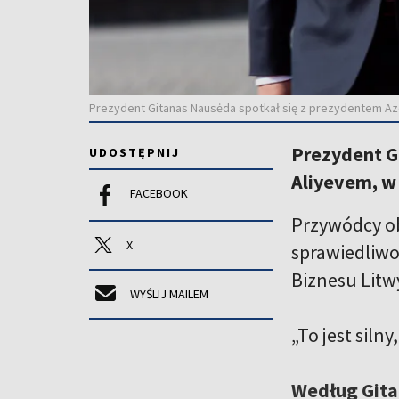
Prezydent Gitanas Nausėda spotkał się z prezydentem Az
Prezydent G
UDOSTĘPNIJ
Aliyevem, w
FACEBOOK
Przywódcy ob
X
sprawiedliwo
Biznesu Litw
WYŚLIJ MAILEM
„To jest siln
Według Gita