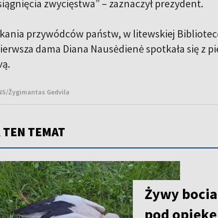
siągnięcia zwycięstwa” – zaznaczył prezydent.
kania przywódców państw, w litewskiej Bibliote
ierwsza dama Diana Nausėdienė spotkała się z 
evą.
BNS/Žygimantas Gedvila
 TEN TEMAT
Żywy bocian
pod opiekę