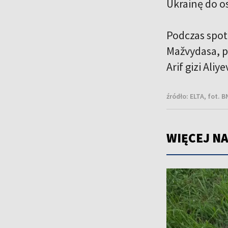
Ukrainę do o
Podczas spot
Mažvydasa, p
Arif gizi Aliy
źródło:
ELTA, fot. 
WIĘCEJ NA