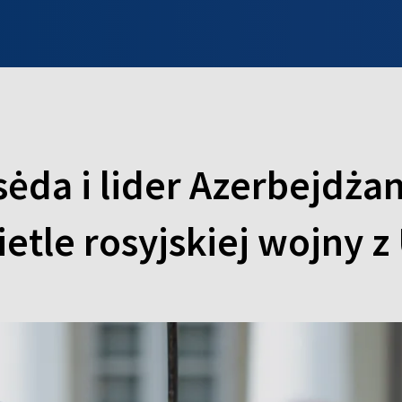
INFO WILNO
WILNO NA DZIEŃ DOBRY
PROGRAMY
ZGŁOŚ
ėda i lider Azerbejdża
etle rosyjskiej wojny z