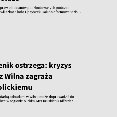
 sprawie bocianów poszkodowanych podczas
wiliszkach koło Ejszyszek. Jak poinformował dziś
i pan Krzysztof Gotowiecki, wczoraj wieczorem
ejsce i zabrały żywego, rannego bociana.
enik ostrzega: kryzys
z Wilna zagraża
olickiemu
odarką odpadami w Wilnie może doprowadzić do
kże w regionie olickim. Mer Druskienik Ričardas
 od początku sierpnia Wileńska Elektrociepłownia
uje już do spalania odpadów z tego regionu.