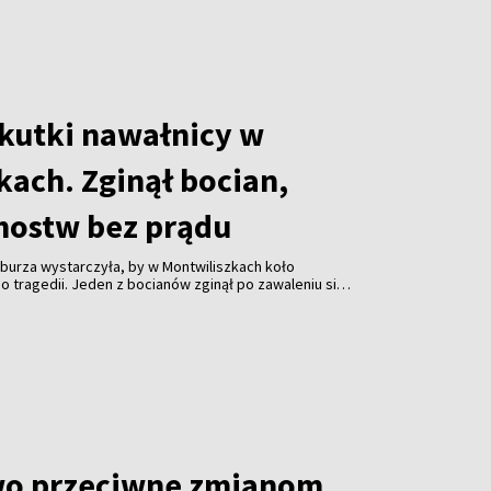
skutki nawałnicy w
kach. Zginął bocian,
mostw bez prądu
burza wystarczyła, by w Montwiliszkach koło
 tragedii. Jeden z bocianów zginął po zawaleniu się
azda. Gwałtowne nawałnice, które przeszły nad Litwą,
 odbiorców i spowodowały liczne zniszczenia.
wo przeciwne zmianom