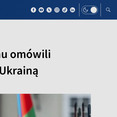
 TEMAT
WIĘCEJ
nu omówili
 Ukrainą