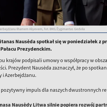
erbejdżanu Ilhamem Aliyevem, fot. BNS/Žygimantas Gedvila
itanas Nausėda spotkał się w poniedziałek z 
 Pałacu Prezydenckim.
u krajów podpisali umowy o współpracy w obszar
ści. Prezydent Nausėda zaznaczył, że po spotkan
y i Azerbejdżanu.
y, pozytywny impuls dla naszych dwustronnych rel
nasa Nausėdy Litwa silnie popiera rozwój par