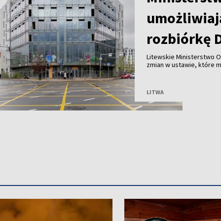
umożliwiaj
rozbiórkę 
Litewskie Ministerstwo O
zmian w ustawie, które 
Wilnie przy wsparciu pry
przed ryzykiem nadużyć, k
LITWA