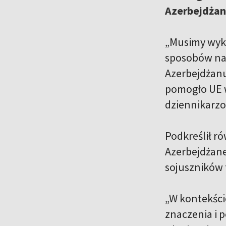
Azerbejdża
„Musimy wyko
sposobów na 
Azerbejdżanu
pomogło UE w
dziennikarz
Podkreślił r
Azerbejdżane
sojuszników 
„W kontekści
znaczenia i 