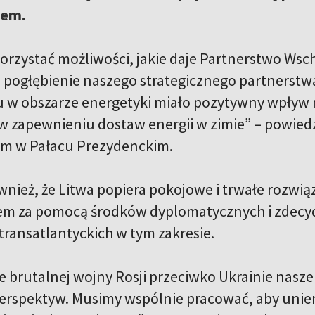
nem.
rzystać możliwości, jakie daje Partnerstwo Wsc
pogłębienie naszego strategicznego partnerstwa
 w obszarze energetyki miało pozytywny wpływ n
 zapewnieniu dostaw energii w zimie” – powied
om w Pałacu Prezydenckim.
ównież, że Litwa popiera pokojowe i trwałe rozwi
m za pomocą środków dyplomatycznych i zdecydo
transatlantyckich w tym zakresie.
e brutalnej wojny Rosji przeciwko Ukrainie nas
perspektyw. Musimy wspólnie pracować, aby uniemo