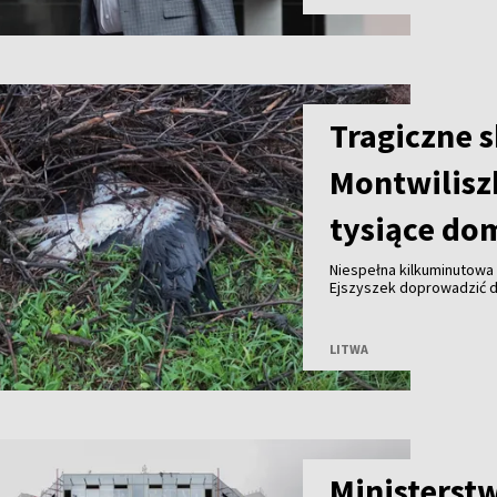
Tragiczne 
Montwilisz
tysiące do
Niespełna kilkuminutowa 
Ejszyszek doprowadzić do
części wieloletniego gni
pozbawiły prądu tysiące
LITWA
Ministerst