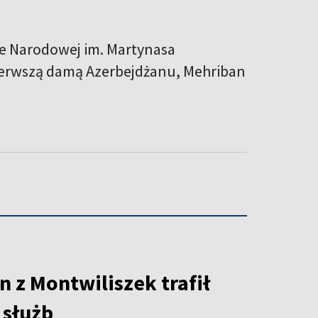
ce Narodowej im. Martynasa
pierwszą damą Azerbejdżanu, Mehriban
 z Montwiliszek trafił
 służb