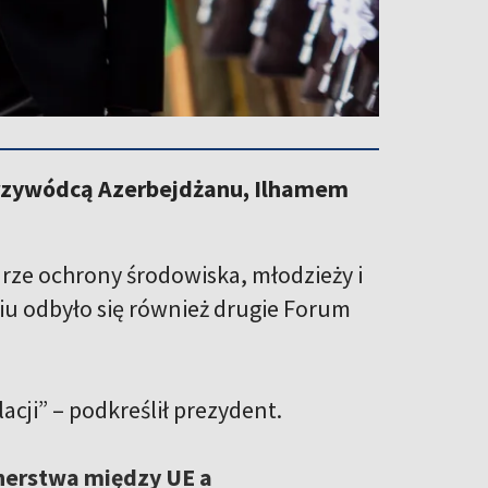
przywódcą Azerbejdżanu, Ilhamem
ze ochrony środowiska, młodzieży i
iu odbyło się również drugie Forum
acji” – podkreślił prezydent.
tnerstwa między UE a