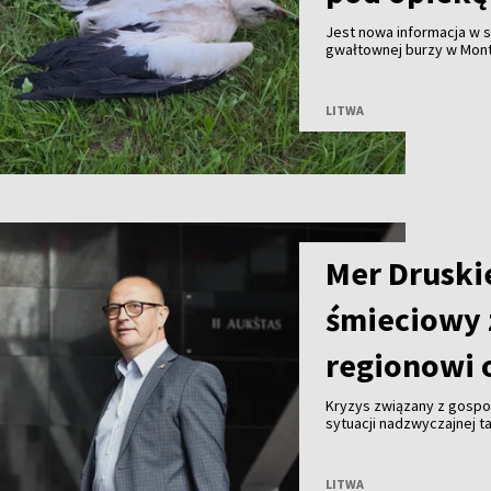
Jest nowa informacja w
gwałtownej burzy w Mont
mieszkaniec miejscowośc
służby przyjechały na mi
LITWA
Mer Druski
śmieciowy 
regionowi 
Kryzys związany z gosp
sytuacji nadzwyczajnej ta
Malinauskas alarmuje, że
Kogeneracyjna nie przyjm
LITWA