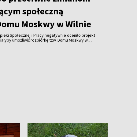
ącym społeczną
Domu Moskwy w Wilnie
pieki Społecznej i Pracy negatywnie oceniło projekt
miałyby umożliwić rozbiórkę tzw. Domu Moskwy w
watnych firm w formie darowizny. Resort ostrzega
orupcji i ograniczenia konkurencji.