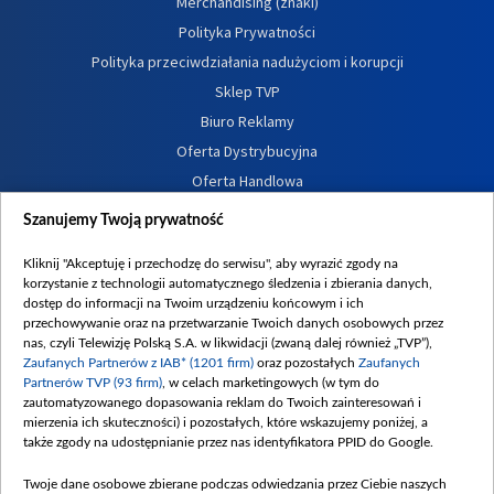
Merchandising (znaki)
Polityka Prywatności
Polityka przeciwdziałania nadużyciom i korupcji
Sklep TVP
Biuro Reklamy
Oferta Dystrybucyjna
Oferta Handlowa
Dostępność
Szanujemy Twoją prywatność
Moje zgody
Kliknij "Akceptuję i przechodzę do serwisu", aby wyrazić zgody na
Procedura zgłoszeń wewnętrznych
korzystanie z technologii automatycznego śledzenia i zbierania danych,
dostęp do informacji na Twoim urządzeniu końcowym i ich
przechowywanie oraz na przetwarzanie Twoich danych osobowych przez
nas, czyli Telewizję Polską S.A. w likwidacji (zwaną dalej również „TVP”),
Zaufanych Partnerów z IAB* (1201 firm)
oraz pozostałych
Zaufanych
Partnerów TVP (93 firm)
, w celach marketingowych (w tym do
zautomatyzowanego dopasowania reklam do Twoich zainteresowań i
mierzenia ich skuteczności) i pozostałych, które wskazujemy poniżej, a
także zgody na udostępnianie przez nas identyfikatora PPID do Google.
Twoje dane osobowe zbierane podczas odwiedzania przez Ciebie naszych