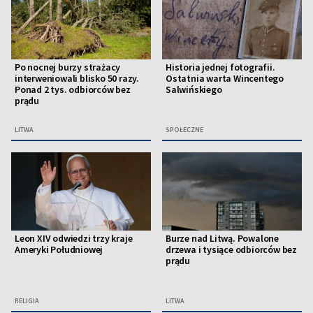
Po nocnej burzy strażacy
Historia jednej fotografii.
interweniowali blisko 50 razy.
Ostatnia warta Wincentego
Ponad 2 tys. odbiorców bez
Salwińskiego
prądu
LITWA
SPOŁECZNE
Leon XIV odwiedzi trzy kraje
Burze nad Litwą. Powalone
Ameryki Południowej
drzewa i tysiące odbiorców bez
prądu
RELIGIA
LITWA