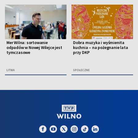
Mer Wilna: sortowanie
Dobra muzyka i wyśmienita
odpadów w Nowej Wilejce jest
kuchnia – na pożegnanie lata
tymczasowe
przy DKP
LITWA
SPOŁECZNE