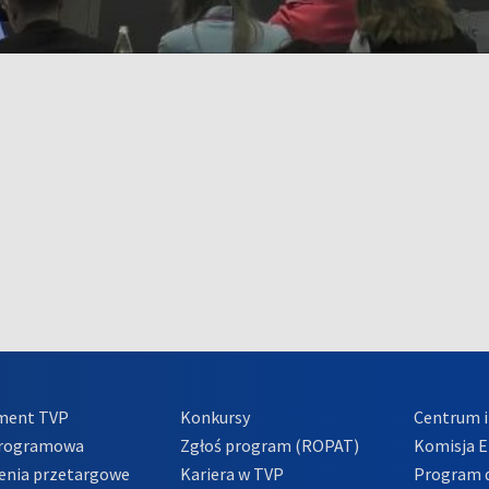
ment TVP
Konkursy
Centrum i
Programowa
Zgłoś program (ROPAT)
Komisja E
enia przetargowe
Kariera w TVP
Program d