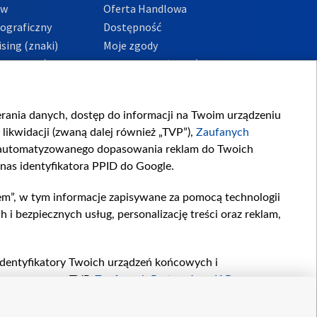
ów
Oferta Handlowa
tograficzny
Dostępność
sing (znaki)
Moje zgody
Prywatności
Procedura zgłoszeń
wewnętrznych
przeciwdziałania
m i korupcji
ierania danych, dostęp do informacji na Twoim urządzeniu
likwidacji (zwaną dalej również „TVP”),
Zaufanych
zautomatyzowanego dopasowania reklam do Twoich
 nas identyfikatora PPID do Google.
em”, w tym informacje zapisywane za pomocą technologii
 bezpiecznych usług, personalizację treści oraz reklam,
, identyfikatory Twoich urządzeń końcowych i
twarzane przez TVP,
Zaufanych Partnerów z IAB
oraz
zeniu lub dostęp do nich, wyboru podstawowych reklam,
reści, wyboru spersonalizowanych treści, pomiaru