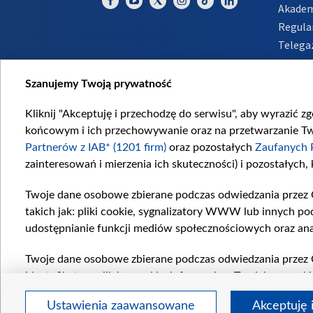
Akadem
Regula
Telega
Inform
Szanujemy Twoją prywatność
Kliknij "Akceptuję i przechodzę do serwisu", aby wyrazić z
końcowym i ich przechowywanie oraz na przetwarzanie Twoi
Partnerów z IAB* (1201 firm)
oraz pozostałych
Zaufanych 
zainteresowań i mierzenia ich skuteczności) i pozostałych,
Twoje dane osobowe zbierane podczas odwiedzania przez 
takich jak: pliki cookie, sygnalizatory WWW lub innych po
udostępnianie funkcji mediów społecznościowych oraz ana
Twoje dane osobowe zbierane podczas odwiedzania przez 
identyfikatory plików cookie, informacje o Twoich wyszuk
pozostałych
Zaufanych Partnerów TVP
dla realizacji nas
Ustawienia zaawansowane
Akceptuję 
wyboru spersonalizowanych reklam, tworzenia profilu sper