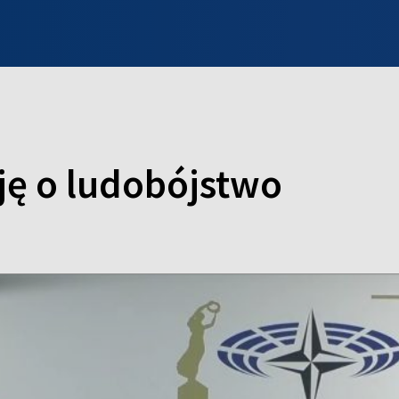
INFO WILNO
WILNO NA DZIEŃ DOBRY
PROGRAMY
ZGŁOŚ
ję o ludobójstwo