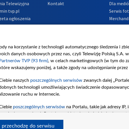
ia Telewizyjna
Kontakt
Dla medi
min tvp.pl
Serwis fo
zeta ogłoszenia
Merchandi
acje o nadawcy
Polityka 
Polityka 
nadużycio
gody na korzystanie z technologii automatycznego śledzenia i zb
ch danych osobowych przez nas, czyli Telewizję Polską S.A. w 
Partnerów TVP (93 firm)
, w celach marketingowych (w tym do 
 które wskazujemy poniżej, a także zgody na udostępnianie przez
Ciebie naszych
poszczególnych serwisów
zwanych dalej „Portal
dobnych technologii umożliwiających świadczenie dopasowanych i
lizowanie ruchu w Internecie.
Ciebie
poszczególnych serwisów
na Portalu, takie jak adresy IP
iwaniach w serwisach Portalu czy historia odwiedzin będą prze
tępujących celów i funkcji: przechowywania informacji na urząd
i przechodzę do serwisu
sonalizowanych reklam, tworzenia profilu spersonalizowanych t