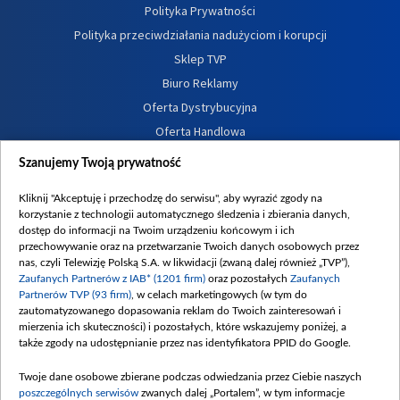
Polityka Prywatności
Polityka przeciwdziałania nadużyciom i korupcji
Sklep TVP
Biuro Reklamy
Oferta Dystrybucyjna
Oferta Handlowa
Dostępność
Szanujemy Twoją prywatność
Moje zgody
Kliknij "Akceptuję i przechodzę do serwisu", aby wyrazić zgody na
Procedura zgłoszeń wewnętrznych
korzystanie z technologii automatycznego śledzenia i zbierania danych,
dostęp do informacji na Twoim urządzeniu końcowym i ich
przechowywanie oraz na przetwarzanie Twoich danych osobowych przez
nas, czyli Telewizję Polską S.A. w likwidacji (zwaną dalej również „TVP”),
Zaufanych Partnerów z IAB* (1201 firm)
oraz pozostałych
Zaufanych
Partnerów TVP (93 firm)
, w celach marketingowych (w tym do
zautomatyzowanego dopasowania reklam do Twoich zainteresowań i
mierzenia ich skuteczności) i pozostałych, które wskazujemy poniżej, a
także zgody na udostępnianie przez nas identyfikatora PPID do Google.
Twoje dane osobowe zbierane podczas odwiedzania przez Ciebie naszych
poszczególnych serwisów
zwanych dalej „Portalem”, w tym informacje