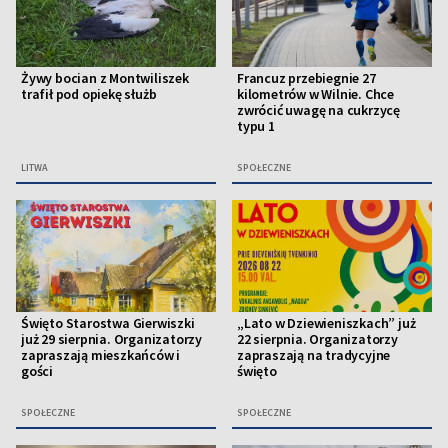
Żywy bocian z Montwiliszek
Francuz przebiegnie 27
trafił pod opiekę służb
kilometrów w Wilnie. Chce
zwrócić uwagę na cukrzycę
typu 1
LITWA
SPOŁECZNE
Święto Starostwa Gierwiszki
„Lato w Dziewieniszkach” już
już 29 sierpnia. Organizatorzy
22 sierpnia. Organizatorzy
zapraszają mieszkańców i
zapraszają na tradycyjne
gości
święto
SPOŁECZNE
SPOŁECZNE