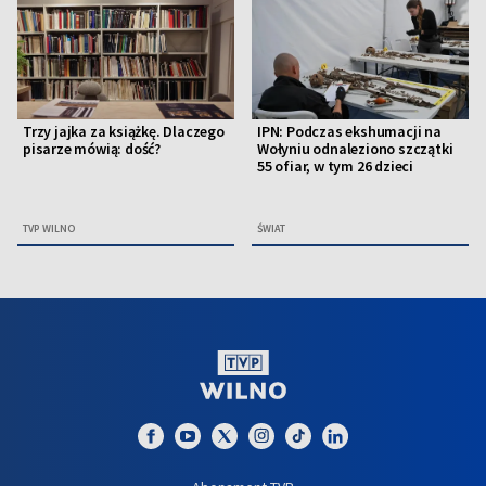
Trzy jajka za książkę. Dlaczego
IPN: Podczas ekshumacji na
pisarze mówią: dość?
Wołyniu odnaleziono szczątki
55 ofiar, w tym 26 dzieci
TVP WILNO
ŚWIAT