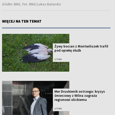
źródło:
BNS, fot. BNS/Lukas Balandis
WIĘCEJ NA TEN TEMAT
Żywy bocian z Montwiliszek trafił
pod opiekę służb
LITWA
Mer Druskienik ostrzega: kryzys
śmieciowy z Wilna zagraża
regionowi olickiemu
LITWA