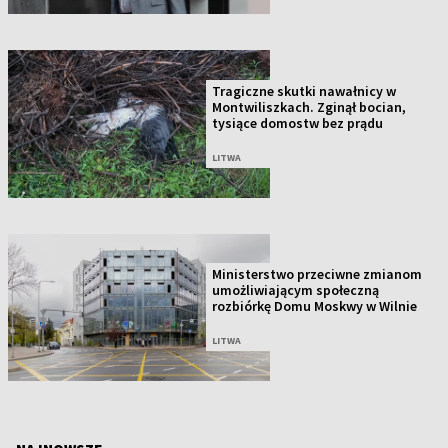
Tragiczne skutki nawałnicy w
Montwiliszkach. Zginął bocian,
tysiące domostw bez prądu
LITWA
Ministerstwo przeciwne zmianom
umożliwiającym społeczną
rozbiórkę Domu Moskwy w Wilnie
LITWA