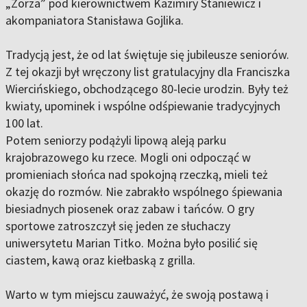
„Zorza” pod kierownictwem Kazimiry Staniewicz i
akompaniatora Stanisława Gojlika.
Tradycją jest, że od lat świętuje się jubileusze seniorów.
Z tej okazji był wręczony list gratulacyjny dla Franciszka
Wiercińskiego, obchodzącego 80-lecie urodzin. Były też
kwiaty, upominek i wspólne odśpiewanie tradycyjnych
100 lat.
Potem seniorzy podążyli lipową aleją parku
krajobrazowego ku rzece. Mogli oni odpocząć w
promieniach słońca nad spokojną rzeczką, mieli też
okazję do rozmów. Nie zabrakło wspólnego śpiewania
biesiadnych piosenek oraz zabaw i tańców. O gry
sportowe zatroszczył się jeden ze słuchaczy
uniwersytetu Marian Titko. Można było posilić się
ciastem, kawą oraz kiełbaską z grilla.
Warto w tym miejscu zauważyć, że swoją postawą i