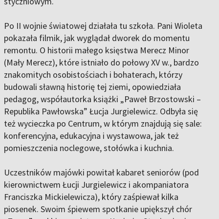
styczniowym.
Po II wojnie światowej działała tu szkoła. Pani Wioleta
pokazała filmik, jak wyglądał dworek do momentu
remontu. O historii małego księstwa Merecz Minor
(Mały Merecz), które istniało do połowy XV w., bardzo
znakomitych osobistościach i bohaterach, którzy
budowali sławną historię tej ziemi, opowiedziała
pedagog, współautorka książki „Paweł Brzostowski –
Republika Pawłowska” Łucja Jurgielewicz. Odbyła się
też wycieczka po Centrum, w którym znajdują się sale:
konferencyjna, edukacyjna i wystawowa, jak też
pomieszczenia noclegowe, stołówka i kuchnia.
Uczestników majówki powitał kabaret seniorów (pod
kierownictwem Łucji Jurgielewicz i akompaniatora
Franciszka Mickielewicza), który zaśpiewał kilka
piosenek. Swoim śpiewem spotkanie upiększył chór