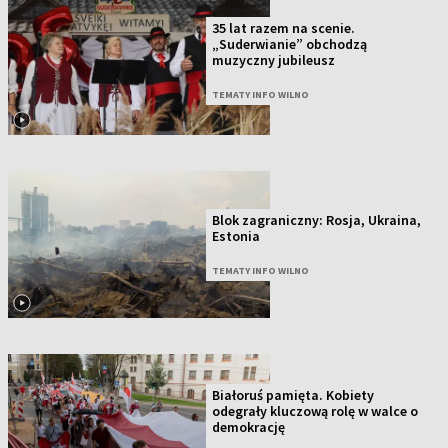
35 lat razem na scenie.
„Suderwianie” obchodzą
muzyczny jubileusz
TEMATY INFO WILNO
Blok zagraniczny: Rosja, Ukraina,
Estonia
TEMATY INFO WILNO
Białoruś pamięta. Kobiety
odegrały kluczową rolę w walce o
demokrację