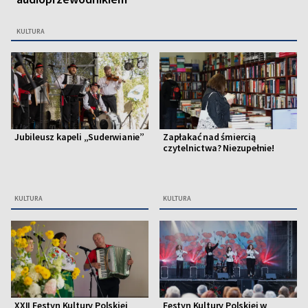
KULTURA
Jubileusz kapeli „Suderwianie”
Zapłakać nad śmiercią
czytelnictwa? Niezupełnie!
KULTURA
KULTURA
XXII Festyn Kultury Polskiej
Festyn Kultury Polskiej w