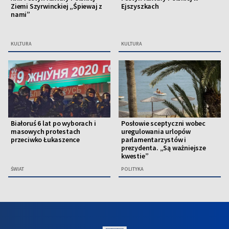
Ziemi Szyrwinckiej „Śpiewaj z
Ejszyszkach
nami”
KULTURA
KULTURA
Białoruś 6 lat po wyborach i
Posłowie sceptyczni wobec
masowych protestach
uregulowania urlopów
przeciwko Łukaszence
parlamentarzystów i
prezydenta. „Są ważniejsze
kwestie”
ŚWIAT
POLITYKA