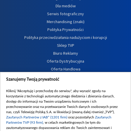
Dla mediów
Serwis fotograficzny
Merchandising (znaki)
Polityka Prywatności
Polityka przeciwdziałania nadużyciom i korupcji
Sklep TVP
Biuro Reklamy
Oferta Dystrybucyjna
Oferta Handlowa
Dostępność
Szanujemy Twoją prywatność
Moje zgody
Kliknij "Akceptuję i przechodzę do serwisu", aby wyrazić zgody na
Procedura zgłoszeń wewnętrznych
korzystanie z technologii automatycznego śledzenia i zbierania danych,
dostęp do informacji na Twoim urządzeniu końcowym i ich
przechowywanie oraz na przetwarzanie Twoich danych osobowych przez
nas, czyli Telewizję Polską S.A. w likwidacji (zwaną dalej również „TVP”),
Zaufanych Partnerów z IAB* (1201 firm)
oraz pozostałych
Zaufanych
Partnerów TVP (93 firm)
, w celach marketingowych (w tym do
zautomatyzowanego dopasowania reklam do Twoich zainteresowań i