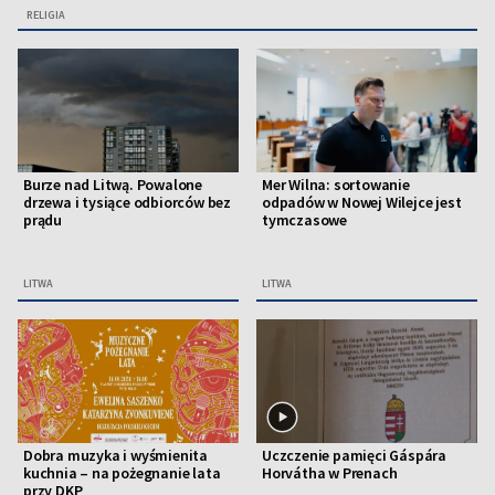
RELIGIA
Burze nad Litwą. Powalone
Mer Wilna: sortowanie
drzewa i tysiące odbiorców bez
odpadów w Nowej Wilejce jest
prądu
tymczasowe
LITWA
LITWA
Dobra muzyka i wyśmienita
Uczczenie pamięci Gáspára
kuchnia – na pożegnanie lata
Horvátha w Prenach
przy DKP