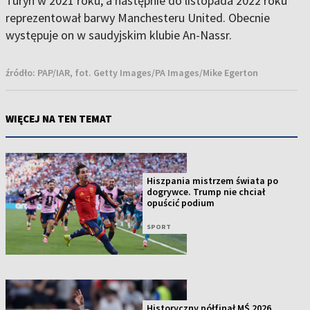
Turyn w 2021 roku, a następnie do listopada 2022 roku
reprezentował barwy Manchesteru United. Obecnie
występuje on w saudyjskim klubie An-Nassr.
źródło:
PAP/IAR, fot. Getty Images/PA Images/Mike Egerton
WIĘCEJ NA TEN TEMAT
Hiszpania mistrzem świata po
dogrywce. Trump nie chciał
opuścić podium
SPORT
Historyczny półfinał MŚ 2026.