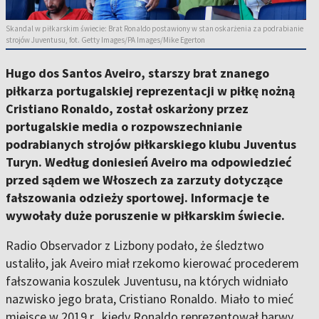
Skandal w piłkarskim świecie: Brat Ronaldo postawiony w stan oskarżenia za podrabianie
strojów Juventusu, fot. Getty Images/PA Images/Mike Egerton
Hugo dos Santos Aveiro, starszy brat znanego
piłkarza portugalskiej reprezentacji w piłkę nożną
Cristiano Ronaldo, został oskarżony przez
portugalskie media o rozpowszechnianie
podrabianych strojów piłkarskiego klubu Juventus
Turyn. Według doniesień Aveiro ma odpowiedzieć
przed sądem we Włoszech za zarzuty dotyczące
fałszowania odzieży sportowej. Informacje te
wywołały duże poruszenie w piłkarskim świecie.
Radio Observador z Lizbony podało, że śledztwo
ustaliło, jak Aveiro miał rzekomo kierować procederem
fałszowania koszulek Juventusu, na których widniało
nazwisko jego brata, Cristiano Ronaldo. Miało to mieć
miejsce w 2019 r., kiedy Ronaldo reprezentował barwy