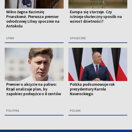
Wilno żegna Kazimirę
Europa się starzeje. Czy
Prunskienė. Pierwsza premier
istnieje skuteczny sposób na
odrodzonej Litwy spocznie na
wzrost dzietności?
Antokolu
LITWA
SPOŁECZNE
Premier o akcyzie na paliwo:
Polska podsumowuje rok
Rząd analizuje plan, by
prezydentury Karola
zapobiec podwyżce o 8 centów
Nawrockiego
POLITYKA
POLSKA