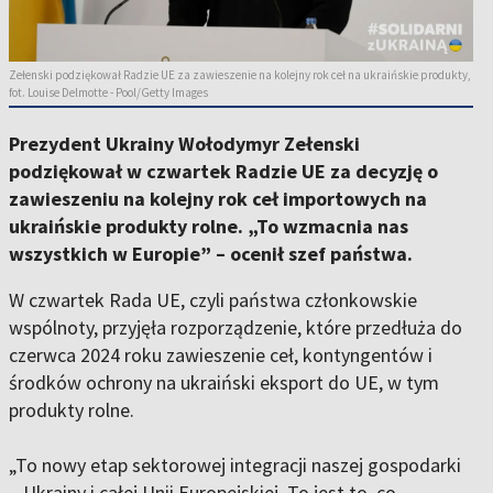
Zełenski podziękował Radzie UE za zawieszenie na kolejny rok ceł na ukraińskie produkty,
fot. Louise Delmotte - Pool/Getty Images
Prezydent Ukrainy Wołodymyr Zełenski
podziękował w czwartek Radzie UE za decyzję o
zawieszeniu na kolejny rok ceł importowych na
ukraińskie produkty rolne. „To wzmacnia nas
wszystkich w Europie” – ocenił szef państwa.
W czwartek Rada UE, czyli państwa członkowskie
wspólnoty, przyjęła rozporządzenie, które przedłuża do
czerwca 2024 roku zawieszenie ceł, kontyngentów i
środków ochrony na ukraiński eksport do UE, w tym
produkty rolne.
„To nowy etap sektorowej integracji naszej gospodarki
– Ukrainy i całej Unii Europejskiej. To jest to, co