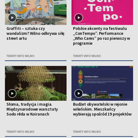
Graffiti – sztuka czy
Polskie akcenty na festiwalu
wandalizm? Wilno odkrywa siłę
„ConTempo”. Performance
street artu
„Who Cares” po raz pierwszy w
programie
TEMATY INFO WILNO
TEMATY INFO WILNO
Słoma, tradycja i magia.
Budżet obywatelski w rejonie
Międzynarodowe warsztaty
wileńskim. Mieszkańcy
Sodo rēda w Koiranach
wybierają spośród 19 projektów
TEMATY INFO WILNO
TEMATY INFO WILNO