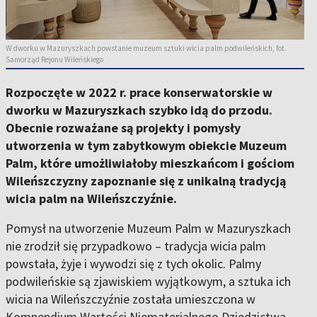
W dworku w Mazuryszkach powstanie muzeum sztuki wicia palm podwileńskich, fot.
Samorząd Rejonu Wileńskiego
Rozpoczęte w 2022 r. prace konserwatorskie w
dworku w Mazuryszkach szybko idą do przodu.
Obecnie rozważane są projekty i pomysły
utworzenia w tym zabytkowym obiekcie Muzeum
Palm, które umożliwiałoby mieszkańcom i gościom
Wileńszczyzny zapoznanie się z unikalną tradycją
wicia palm na Wileńszczyźnie.
Pomysł na utworzenie Muzeum Palm w Mazuryszkach
nie zrodził się przypadkowo – tradycja wicia palm
powstała, żyje i wywodzi się z tych okolic. Palmy
podwileńskie są zjawiskiem wyjątkowym, a sztuka ich
wicia na Wileńszczyźnie została umieszczona w
Kompendium Wartości Niematerialnego Dziedzictwa