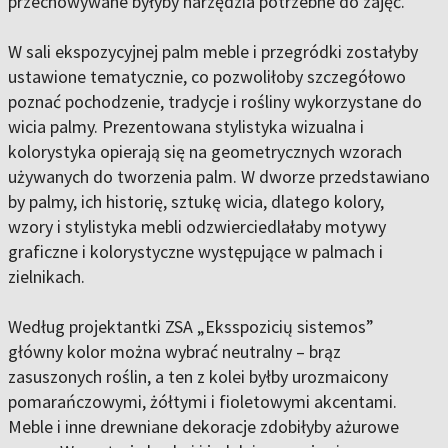
przechowywane byłyby narzędzia potrzebne do zajęć.
W sali ekspozycyjnej palm meble i przegródki zostałyby
ustawione tematycznie, co pozwoliłoby szczegółowo
poznać pochodzenie, tradycje i rośliny wykorzystane do
wicia palmy. Prezentowana stylistyka wizualna i
kolorystyka opierają się na geometrycznych wzorach
używanych do tworzenia palm. W dworze przedstawiano
by palmy, ich historię, sztukę wicia, dlatego kolory,
wzory i stylistyka mebli odzwierciedlałaby motywy
graficzne i kolorystyczne występujące w palmach i
zielnikach.
Według projektantki ZSA „Eksspozicių sistemos”
główny kolor można wybrać neutralny – brąz
zasuszonych roślin, a ten z kolei byłby urozmaicony
pomarańczowymi, żółtymi i fioletowymi akcentami.
Meble i inne drewniane dekoracje zdobiłyby ażurowe