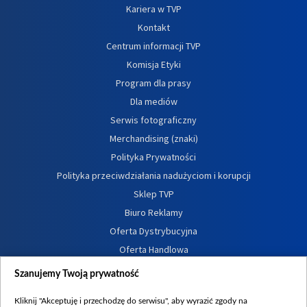
Kariera w TVP
Kontakt
Centrum informacji TVP
Komisja Etyki
Program dla prasy
Dla mediów
Serwis fotograficzny
Merchandising (znaki)
Polityka Prywatności
Polityka przeciwdziałania nadużyciom i korupcji
Sklep TVP
Biuro Reklamy
Oferta Dystrybucyjna
Oferta Handlowa
Dostępność
Szanujemy Twoją prywatność
Moje zgody
Kliknij "Akceptuję i przechodzę do serwisu", aby wyrazić zgody na
Procedura zgłoszeń wewnętrznych