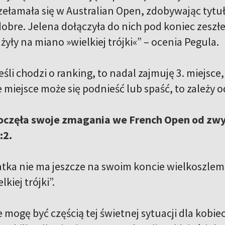
zełamała się w Australian Open, zdobywając tytuł
dobre. Jelena dołączyła do nich pod koniec zeszł
żyły na miano »wielkiej trójki«” – ocenia Pegula.
eśli chodzi o ranking, to nadal zajmuję 3. miejsce
e miejsce może się podnieść lub spaść, to zależ
oczęła swoje zmagania we French Open od zwy
:2.
atka nie ma jeszcze na swoim koncie wielkoszle
kiej trójki”.
że mogę być częścią tej świetnej sytuacji dla kobie