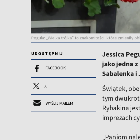
Pegula: „Wielka trójka” to znakomitości, które zmieniły ob
Jessica Pegu
UDOSTĘPNIJ
jako jedna z
FACEBOOK
Sabalenka i 
X
Świątek, obe
tym dwukrotn
WYŚLIJ MAILEM
Rybakina jes
imprezach cyk
„Paniom należ