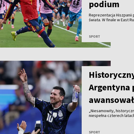
podium
Reprezentacja Hiszpanii p
świata. W finale w East 
golu Ferrana Torresa. C
zachowanie prezydenta U
rokiem podczas finału Kl
SPORT
podium.
Historyczny
Argentyna p
awansowała
„Niesamowity, historyczn
niespełna czterech latac
świata” – napisał argenty
półfinale piłkarskich mis
zapewniło jej udział w fi
SPORT