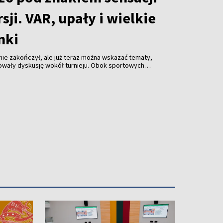
sji. VAR, upały i wielkie
nki
 nie zakończył, ale już teraz można wskazać tematy,
owały dyskusję wokół turnieju. Obok sportowych
rganizacji mistrzostw, decyzjach sędziowskich,
prowadzonych przez FIFA oraz niespodziewanych