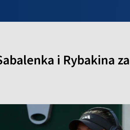
INFO WILNO
WILNO NA DZIEŃ DOBRY
PROGRAMY
ZGŁOŚ
Sabalenka i Rybakina z