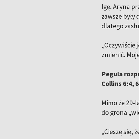
Igę. Aryna pr
zawsze były 
dlatego zasłu
„Oczywiście j
zmienić. Moj
Pegula rozp
Collins 6:4, 6
Mimo że 29-l
do grona „wiel
„Cieszę się, 