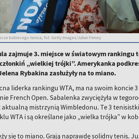
licze kobiecego tenisa, fot. Getty Images/Julian Finney
la zajmuje 3. miejsce w światowym rankingu te
 członkiń „wielkiej trójki”. Amerykanka podkre
Jelena Rybakina zasłużyły na to miano.
cna liderka rankingu WTA, ma na swoim koncie 3
ie French Open. Sabalenka zwyciężyła w tegoro
t aktualną mistrzynią Wimbledonu. Te 3 tenisistk
lu WTA i są określane jako „wielka trójka” w kobi
y się to miano. Grają naprawdę solidny tenis. Ju