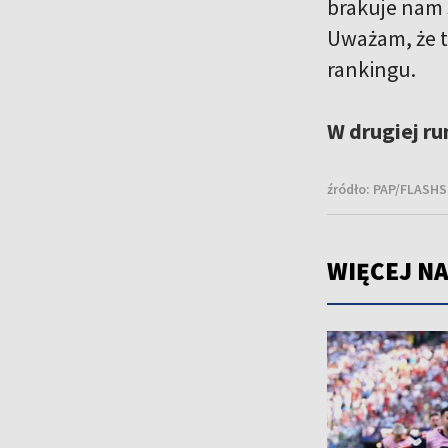
brakuje nam s
Uważam, że t
rankingu.
W drugiej ru
źródło:
PAP/FLASHSC
WIĘCEJ NA