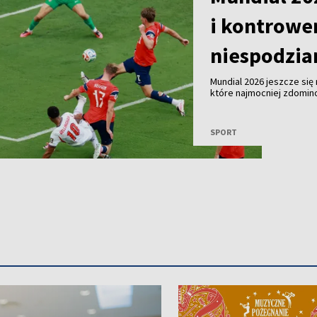
i kontrower
niespodzia
Mundial 2026 jeszcze się
które najmocniej zdomin
emocji dużo mówi się o o
nowych rozwiązaniach w
bohaterach tej edycji.
SPORT