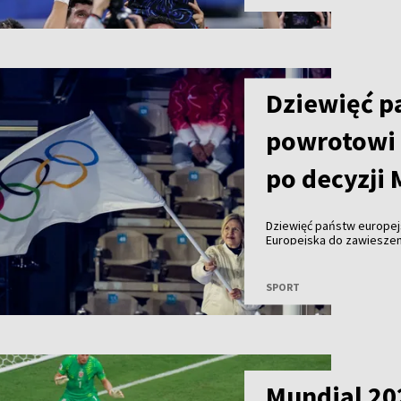
wcześniej Anglia i Francj
Dziewięć p
powrotowi 
po decyzji
Dziewięć państw europej
Europejską do zawiesze
organizacji sportowych, 
sportowców do udziału 
SPORT
Mundial 20