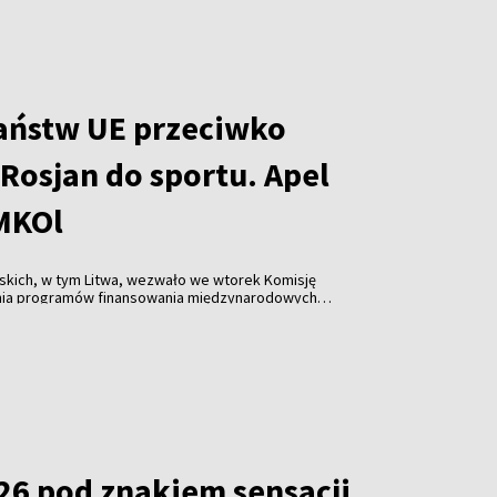
a zmierzą się w meczu o trzecie miejsce.
aństw UE przeciwko
Rosjan do sportu. Apel
 MKOl
skich, w tym Litwa, wezwało we wtorek Komisję
nia programów finansowania międzynarodowych
które dopuszczają rosyjskich i białoruskich
w zawodach.
26 pod znakiem sensacji