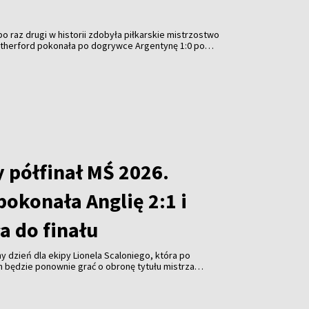
o raz drugi w historii zdobyła piłkarskie mistrzostwo
Rutherford pokonała po dogrywce Argentynę 1:0 po
eremonię wręczenia trofeum przyćmiło jednak
SA Donalda Trumpa, który – podobnie jak przed
ubowych Mistrzostw Świata – nie chciał opuścić
 półfinał MŚ 2026.
okonała Anglię 2:1 i
 do finału
y dzień dla ekipy Lionela Scaloniego, która po
h będzie ponownie grać o obronę tytułu mistrza
ński portal Pagina12. Argentyna pokonała Anglię 2:1 w
trzostw świata, który został rozegrany w Atlancie, co
nale. Zagra w nim w niedzielę z Hiszpanią. Dzień