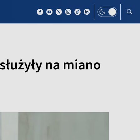
 TEMAT
WIĘCEJ
asłużyły na miano