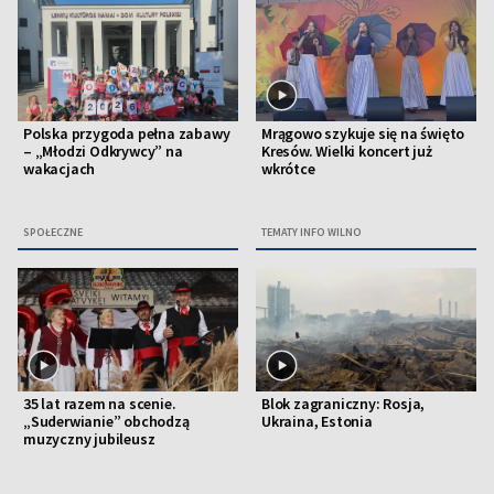
Polska przygoda pełna zabawy
Mrągowo szykuje się na święto
– „Młodzi Odkrywcy” na
Kresów. Wielki koncert już
wakacjach
wkrótce
SPOŁECZNE
TEMATY INFO WILNO
35 lat razem na scenie.
Blok zagraniczny: Rosja,
„Suderwianie” obchodzą
Ukraina, Estonia
muzyczny jubileusz