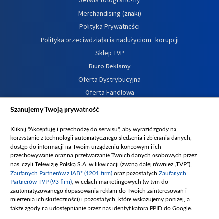
Serwis fotograficzny
Merchandising (znaki)
Polityka Prywatności
Polityka przeciwdziałania nadużyciom i korupcji
Sklep TVP
Biuro Reklamy
Oferta Dystrybucyjna
Oferta Handlowa
Dostępność
Szanujemy Twoją prywatność
Moje zgody
Kliknij "Akceptuję i przechodzę do serwisu", aby wyrazić zgody na
Procedura zgłoszeń wewnętrznych
korzystanie z technologii automatycznego śledzenia i zbierania danych,
dostęp do informacji na Twoim urządzeniu końcowym i ich
przechowywanie oraz na przetwarzanie Twoich danych osobowych przez
nas, czyli Telewizję Polską S.A. w likwidacji (zwaną dalej również „TVP”),
Zaufanych Partnerów z IAB* (1201 firm)
oraz pozostałych
Zaufanych
Partnerów TVP (93 firm)
, w celach marketingowych (w tym do
zautomatyzowanego dopasowania reklam do Twoich zainteresowań i
mierzenia ich skuteczności) i pozostałych, które wskazujemy poniżej, a
także zgody na udostępnianie przez nas identyfikatora PPID do Google.