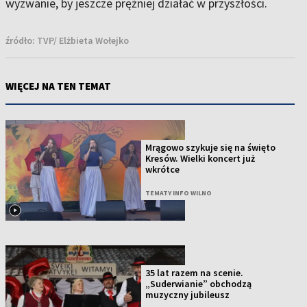
wyzwanie, by jeszcze prężniej działać w przyszłości.
źródło:
TVP/ Elżbieta Wołejko
WIĘCEJ NA TEN TEMAT
Mrągowo szykuje się na święto
Kresów. Wielki koncert już
wkrótce
TEMATY INFO WILNO
35 lat razem na scenie.
„Suderwianie” obchodzą
muzyczny jubileusz