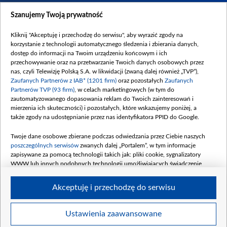
Dostępność
Szanujemy Twoją prywatność
Moje zgody
Kliknij "Akceptuję i przechodzę do serwisu", aby wyrazić zgody na
Procedura zgłoszeń wewnętrznych
korzystanie z technologii automatycznego śledzenia i zbierania danych,
dostęp do informacji na Twoim urządzeniu końcowym i ich
przechowywanie oraz na przetwarzanie Twoich danych osobowych przez
nas, czyli Telewizję Polską S.A. w likwidacji (zwaną dalej również „TVP”),
Zaufanych Partnerów z IAB* (1201 firm)
oraz pozostałych
Zaufanych
Partnerów TVP (93 firm)
, w celach marketingowych (w tym do
zautomatyzowanego dopasowania reklam do Twoich zainteresowań i
mierzenia ich skuteczności) i pozostałych, które wskazujemy poniżej, a
także zgody na udostępnianie przez nas identyfikatora PPID do Google.
Twoje dane osobowe zbierane podczas odwiedzania przez Ciebie naszych
poszczególnych serwisów
zwanych dalej „Portalem”, w tym informacje
zapisywane za pomocą technologii takich jak: pliki cookie, sygnalizatory
WWW lub innych podobnych technologii umożliwiających świadczenie
dopasowanych i bezpiecznych usług, personalizację treści oraz reklam,
udostępnianie funkcji mediów społecznościowych oraz analizowanie ruchu
Akceptuję i przechodzę do serwisu
w Internecie.
Twoje dane osobowe zbierane podczas odwiedzania przez Ciebie
Ustawienia zaawansowane
poszczególnych serwisów
na Portalu, takie jak adresy IP, identyfikatory