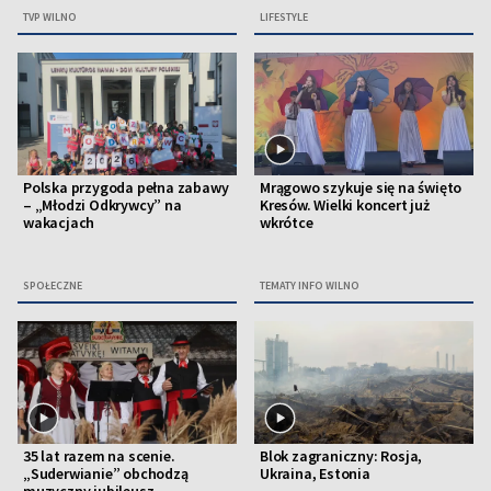
TVP WILNO
LIFESTYLE
Polska przygoda pełna zabawy
Mrągowo szykuje się na święto
– „Młodzi Odkrywcy” na
Kresów. Wielki koncert już
wakacjach
wkrótce
SPOŁECZNE
TEMATY INFO WILNO
35 lat razem na scenie.
Blok zagraniczny: Rosja,
„Suderwianie” obchodzą
Ukraina, Estonia