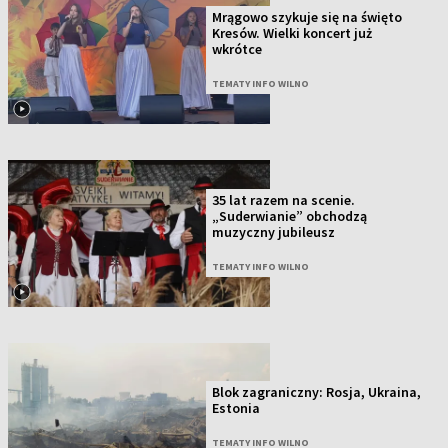
Mrągowo szykuje się na święto
Kresów. Wielki koncert już
wkrótce
TEMATY INFO WILNO
35 lat razem na scenie.
„Suderwianie” obchodzą
muzyczny jubileusz
TEMATY INFO WILNO
Blok zagraniczny: Rosja, Ukraina,
Estonia
TEMATY INFO WILNO