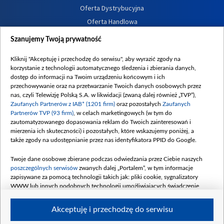
Oferta Dystrybucyjna
Oferta Handlowa
Dostępność
Szanujemy Twoją prywatność
Moje zgody
Kliknij "Akceptuję i przechodzę do serwisu", aby wyrazić zgody na
Procedura zgłoszeń wewnętrznych
korzystanie z technologii automatycznego śledzenia i zbierania danych,
dostęp do informacji na Twoim urządzeniu końcowym i ich
przechowywanie oraz na przetwarzanie Twoich danych osobowych przez
nas, czyli Telewizję Polską S.A. w likwidacji (zwaną dalej również „TVP”),
Zaufanych Partnerów z IAB* (1201 firm)
oraz pozostałych
Zaufanych
Partnerów TVP (93 firm)
, w celach marketingowych (w tym do
zautomatyzowanego dopasowania reklam do Twoich zainteresowań i
mierzenia ich skuteczności) i pozostałych, które wskazujemy poniżej, a
także zgody na udostępnianie przez nas identyfikatora PPID do Google.
Twoje dane osobowe zbierane podczas odwiedzania przez Ciebie naszych
poszczególnych serwisów
zwanych dalej „Portalem”, w tym informacje
zapisywane za pomocą technologii takich jak: pliki cookie, sygnalizatory
WWW lub innych podobnych technologii umożliwiających świadczenie
dopasowanych i bezpiecznych usług, personalizację treści oraz reklam,
udostępnianie funkcji mediów społecznościowych oraz analizowanie ruchu
Akceptuję i przechodzę do serwisu
w Internecie.