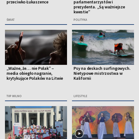
przeciwko Łukaszence
parlamentarzystów i
prezydenta. „Są ważniejsze
kwestie”
ŚWIAT
POLITYKA
„Ważne, że… nie Polak” –
Psy na deskach surfingowych.
media obiegło nagranie,
Nietypowe mistrzostwa w
krytykujące Polaków na Litwie
Kalifornii
TVP WILNO
LIFESTYLE